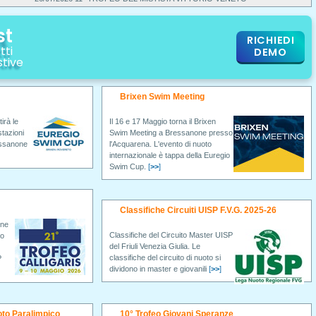
st
RICHIEDI
tti
DEMO
stive
Brixen Swim Meeting
irà le
Il 16 e 17 Maggio torna il Brixen
stazioni
Swim Meeting a Bressanone presso
essanone
l'Acquarena. L'evento di nuoto
internazionale è tappa della Euregio
Swim Cup.
[
>>
]
Classifiche Circuiti UISP F.V.G. 2025-26
one
Classifiche del Circuito Master UISP
to
del Friuli Venezia Giulia. Le
classifiche del circuito di nuoto si
P
dividono in master e giovanili
[
>>
]
oto Paralimpico
10° Trofeo Giovani Speranze