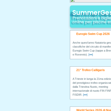
SummerGe
Prenotazioni e biglie
online per piscine e
Euregio Swim Cup 2026
Anche quest'anno Natatoria gest
classifiche del circuito di manife
Euregio Swim Cup (tappe a Br
e Rovereto).
[
>>
]
21° Trofeo Calligaris
A Trieste in lunga la 21ma edizi
del prestigioso trofeo organizza
dalla Triestina Nuoto, meeting
internazionale di nuoto FIN FIN
FISDIR.
[
>>
]
World Series 2026 di Nu