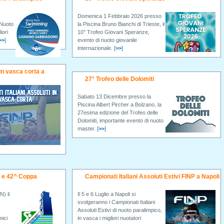
Domenica 1 Febbraio 2026 presso
 Nuoto
la Piscina Bruno Bianchi di Trieste, il
iori
10° Trofeo Giovani Speranze,
>>
]
evento di nuoto giovanile
internazionale.
[
>>
]
in vasca corta a
27° Trofeo delle Dolomiti
Sabato 13 Dicembre presso la
Piscina Albert Pircher a Bolzano, la
27esima edizione del Trofeo delle
Dolomiti, importante evento di nuoto
master.
[
>>
]
i e 42^ Coppa
Campionati Italiani Assoluti Estivi FINP a Napoli
N) il
Il 5 e 6 Luglio a Napoli si
svolgeranno i Campionati Italiani
Assoluti Estivi di nuoto paralimpico,
mici
in vasca i migliori nuotatori