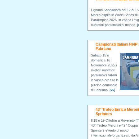
Lignano Sabbiadoro dal 12 al 15
Marzo ospita le World Series di
Paralimpico 2026, in vasca i migl
nuotatori paralimpici al mondo.
[
Campionati italiani FINP 
Fabriano
Sabato 15 e
domenica 16
Novembre 2025 i
migliori nuotatori
paralimpici italiani
in vasca presso la
piscina comunale
di Fabriano.
[
>>
]
43° Trofeo Enrico Meron
Sprinters
Il 18 e 19 Ottobre a Rovereto (T
43° Trofeo Meroni e 42^ Coppa
Sprinters evento di nuoto
internazionale organizzato da A