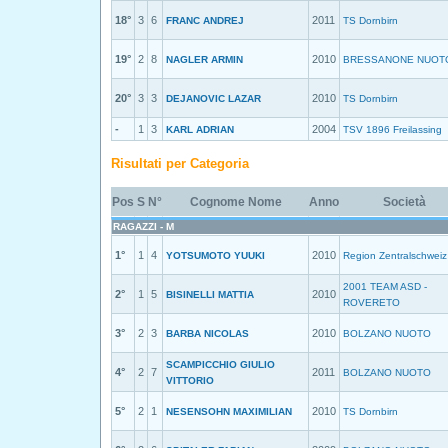
18°
3
6
2011
FRANC ANDREJ
TS Dornbirn
19°
2
8
2010
NAGLER ARMIN
BRESSANONE NUOT
20°
3
3
2010
DEJANOVIC LAZAR
TS Dornbirn
-
1
3
2004
KARL ADRIAN
TSV 1896 Freilassing
Risultati per Categoria
Pos
S
N°
Cognome Nome
Anno
Società
RAGAZZI - M
1°
1
4
2010
YOTSUMOTO YUUKI
Region Zentralschweiz
2001 TEAM ASD -
2°
1
5
2010
BISINELLI MATTIA
ROVERETO
3°
2
3
2010
BARBA NICOLAS
BOLZANO NUOTO
SCAMPICCHIO GIULIO
4°
2
7
2011
BOLZANO NUOTO
VITTORIO
5°
2
1
2010
NESENSOHN MAXIMILIAN
TS Dornbirn