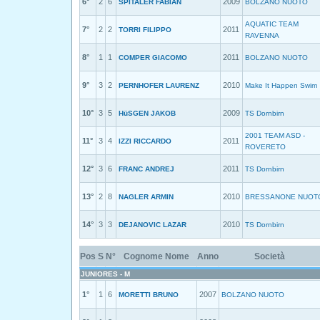
6°
2
6
2009
SPITALER FABIAN
BOLZANO NUOTO
AQUATIC TEAM
7°
2
2
2011
TORRI FILIPPO
RAVENNA
8°
1
1
2011
COMPER GIACOMO
BOLZANO NUOTO
9°
3
2
2010
PERNHOFER LAURENZ
Make It Happen Swim
10°
3
5
2009
HüSGEN JAKOB
TS Dornbirn
2001 TEAM ASD -
11°
3
4
2011
IZZI RICCARDO
ROVERETO
12°
3
6
2011
FRANC ANDREJ
TS Dornbirn
13°
2
8
2010
NAGLER ARMIN
BRESSANONE NUOT
14°
3
3
2010
DEJANOVIC LAZAR
TS Dornbirn
Pos
S
N°
Cognome Nome
Anno
Società
JUNIORES - M
1°
1
6
2007
MORETTI BRUNO
BOLZANO NUOTO