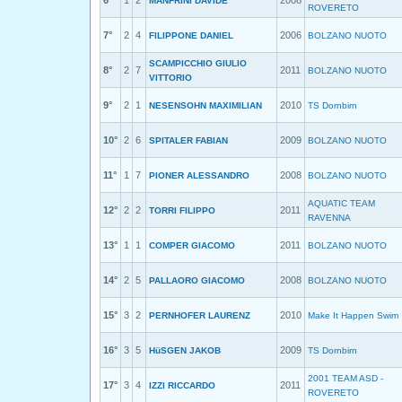
6°
1
2
2008
MANFRINI DAVIDE
ROVERETO
7°
2
4
2006
FILIPPONE DANIEL
BOLZANO NUOTO
SCAMPICCHIO GIULIO
8°
2
7
2011
BOLZANO NUOTO
VITTORIO
9°
2
1
2010
NESENSOHN MAXIMILIAN
TS Dornbirn
10°
2
6
2009
SPITALER FABIAN
BOLZANO NUOTO
11°
1
7
2008
PIONER ALESSANDRO
BOLZANO NUOTO
AQUATIC TEAM
12°
2
2
2011
TORRI FILIPPO
RAVENNA
13°
1
1
2011
COMPER GIACOMO
BOLZANO NUOTO
14°
2
5
2008
PALLAORO GIACOMO
BOLZANO NUOTO
15°
3
2
2010
PERNHOFER LAURENZ
Make It Happen Swim
16°
3
5
2009
HüSGEN JAKOB
TS Dornbirn
2001 TEAM ASD -
17°
3
4
2011
IZZI RICCARDO
ROVERETO