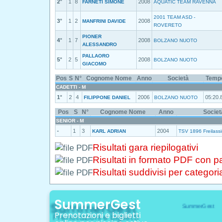
2°
1
8
2008
FARNETI SIMONE
AQUATIC TEAM RAVENNA
2001 TEAM ASD -
3°
1
2
2008
MANFRINI DAVIDE
ROVERETO
PIONER
4°
1
7
2008
BOLZANO NUOTO
ALESSANDRO
PALLAORO
5°
2
5
2008
BOLZANO NUOTO
GIACOMO
Pos
S
N°
Cognome Nome
Anno
Società
Tempo
CADETTI - M
1°
2
4
2006
05:20.
FILIPPONE DANIEL
BOLZANO NUOTO
Pos
S
N°
Cognome Nome
Anno
Societ
SENIOR - M
-
1
3
2004
KARL ADRIAN
TSV 1896 Freilass
Risultati gara riepilogativi
Risultati in formato PDF con 
Risultati suddivisi per categori
SummerGest
Prenotazioni e biglietti