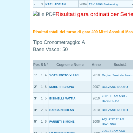
-
3
2004
KARL ADRIAN
TSV 1896 Freilassing
Risultati gara ordinati per Seri
Risultati totali del turno di gara 400 Misti Assoluti Mas
Tipo Cronometraggio: A
Base Vasca: 50
Pos
S
N°
Cognome Nome
Anno
Società
1°
1
4
2010
YOTSUMOTO YUUKI
Region Zentralschweiz
2°
1
6
2007
MORETTI BRUNO
BOLZANO NUOTO
2001 TEAM ASD -
3°
1
5
2010
BISINELLI MATTIA
ROVERETO
4°
2
3
2010
BARBA NICOLAS
BOLZANO NUOTO
AQUATIC TEAM
5°
1
8
2008
FARNETI SIMONE
RAVENNA
2001 TEAM ASD -