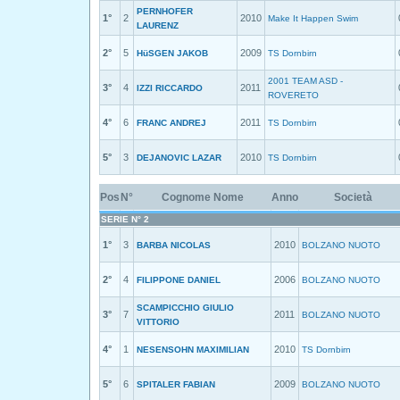
PERNHOFER
1°
2
2010
Make It Happen Swim
LAURENZ
2°
5
2009
HüSGEN JAKOB
TS Dornbirn
2001 TEAM ASD -
3°
4
2011
IZZI RICCARDO
ROVERETO
4°
6
2011
FRANC ANDREJ
TS Dornbirn
5°
3
2010
DEJANOVIC LAZAR
TS Dornbirn
Pos
N°
Cognome Nome
Anno
Società
SERIE N° 2
1°
3
2010
BARBA NICOLAS
BOLZANO NUOTO
2°
4
2006
FILIPPONE DANIEL
BOLZANO NUOTO
SCAMPICCHIO GIULIO
3°
7
2011
BOLZANO NUOTO
VITTORIO
4°
1
2010
NESENSOHN MAXIMILIAN
TS Dornbirn
5°
6
2009
SPITALER FABIAN
BOLZANO NUOTO