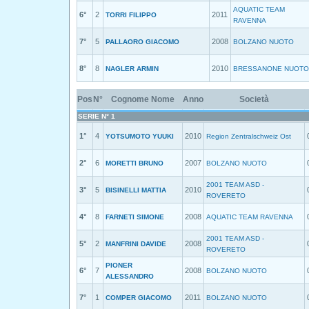
AQUATIC TEAM
6°
2
2011
TORRI FILIPPO
RAVENNA
7°
5
2008
PALLAORO GIACOMO
BOLZANO NUOTO
8°
8
2010
NAGLER ARMIN
BRESSANONE NUOTO
Pos
N°
Cognome Nome
Anno
Società
SERIE N° 1
1°
4
2010
YOTSUMOTO YUUKI
Region Zentralschweiz Ost
2°
6
2007
MORETTI BRUNO
BOLZANO NUOTO
2001 TEAM ASD -
3°
5
2010
BISINELLI MATTIA
ROVERETO
4°
8
2008
FARNETI SIMONE
AQUATIC TEAM RAVENNA
2001 TEAM ASD -
5°
2
2008
MANFRINI DAVIDE
ROVERETO
PIONER
6°
7
2008
BOLZANO NUOTO
ALESSANDRO
7°
1
2011
COMPER GIACOMO
BOLZANO NUOTO