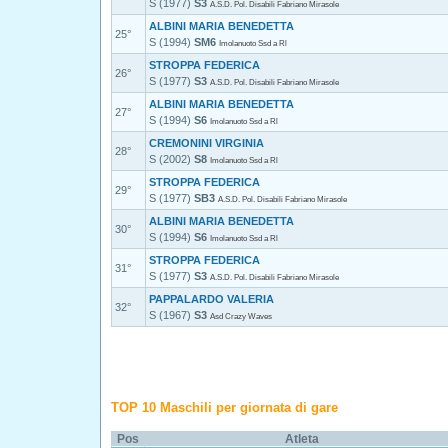
S (1977)
S3
A.S.D. Pol. Disabili Fabriano Mirasole
ALBINI MARIA BENEDETTA
25°
S (1994)
SM6
Imolanuoto Ssd a Rl
STROPPA FEDERICA
26°
S (1977)
S3
A.S.D. Pol. Disabili Fabriano Mirasole
ALBINI MARIA BENEDETTA
27°
S (1994)
S6
Imolanuoto Ssd a Rl
CREMONINI VIRGINIA
28°
S (2002)
S8
Imolanuoto Ssd a Rl
STROPPA FEDERICA
29°
S (1977)
SB3
A.S.D. Pol. Disabili Fabriano Mirasole
ALBINI MARIA BENEDETTA
30°
S (1994)
S6
Imolanuoto Ssd a Rl
STROPPA FEDERICA
31°
S (1977)
S3
A.S.D. Pol. Disabili Fabriano Mirasole
PAPPALARDO VALERIA
32°
S (1967)
S3
Asd Crazy Waves
TOP 10 Maschili per giornata di gare
Pos
Atleta