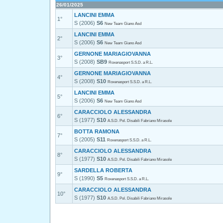
26/01/2025
LANCINI EMMA
1°
S (2006)
S6
New Team Giano Asd
LANCINI EMMA
2°
S (2006)
S6
New Team Giano Asd
GERNONE MARIAGIOVANNA
3°
S (2008)
SB9
Roxenasport S.S.D. a R.L.
GERNONE MARIAGIOVANNA
4°
S (2008)
S10
Roxenasport S.S.D. a R.L.
LANCINI EMMA
5°
S (2006)
S6
New Team Giano Asd
CARACCIOLO ALESSANDRA
6°
S (1977)
S10
A.S.D. Pol. Disabili Fabriano Mirasole
BOTTA RAMONA
7°
S (2005)
S11
Roxenasport S.S.D. a R.L.
CARACCIOLO ALESSANDRA
8°
S (1977)
S10
A.S.D. Pol. Disabili Fabriano Mirasole
SARDELLA ROBERTA
9°
S (1990)
S5
Roxenasport S.S.D. a R.L.
CARACCIOLO ALESSANDRA
10°
S (1977)
S10
A.S.D. Pol. Disabili Fabriano Mirasole