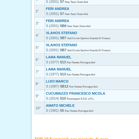
S (2001)
S7
New Team Giano Asd
FERI ANDREA
2°
S (2001)
S7
New Team Giano Asd
FERI ANDREA
3°
S (2001)
SB6
New Team Giano Asd
VLAHOS STEFANO
4°
S (2001)
SB7
Asd Circolo Sportivo Guardia Di Finanza
VLAHOS STEFANO
5°
S (2001)
SB7
Asd Circolo Sportivo Guardia Di Finanza
LAMA MANUEL
6°
S (1977)
S13
Rari Nantes Romagna Asd
LAMA MANUEL
7°
S (1977)
S13
Rari Nantes Romagna Asd
LIJOI MARCO
8°
S (1987)
SB12
Rari Nantes Romagna Asd
CUCUMAZZO FRANCESCO NICOLA
9°
S (2014)
S10
Roxenasport S.S.D. a R.L.
AMATO MICHELE
10°
S (1981)
S5
Rari Nantes Romagna Asd