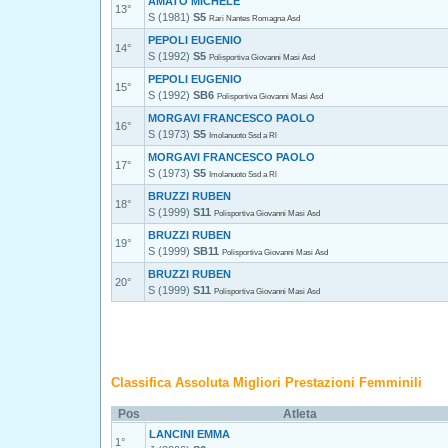
AMATO MICHELE
13°
S (1981)
S5
Rari Nantes Romagna Asd
PEPOLI EUGENIO
14°
S (1992)
S5
Polisportiva Giovanni Masi Asd
PEPOLI EUGENIO
15°
S (1992)
SB6
Polisportiva Giovanni Masi Asd
MORGAVI FRANCESCO PAOLO
16°
S (1973)
S5
Imolanuoto Ssd a Rl
MORGAVI FRANCESCO PAOLO
17°
S (1973)
S5
Imolanuoto Ssd a Rl
BRUZZI RUBEN
18°
S (1999)
S11
Polisportiva Giovanni Masi Asd
BRUZZI RUBEN
19°
S (1999)
SB11
Polisportiva Giovanni Masi Asd
BRUZZI RUBEN
20°
S (1999)
S11
Polisportiva Giovanni Masi Asd
Classifica Assoluta Migliori Prestazioni Femminili
Pos
Atleta
LANCINI EMMA
1°