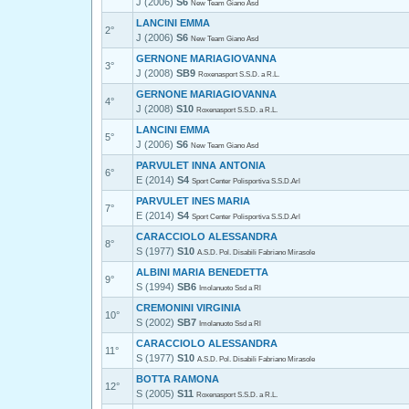
J (2006)
S6
New Team Giano Asd
LANCINI EMMA
2°
J (2006)
S6
New Team Giano Asd
GERNONE MARIAGIOVANNA
3°
J (2008)
SB9
Roxenasport S.S.D. a R.L.
GERNONE MARIAGIOVANNA
4°
J (2008)
S10
Roxenasport S.S.D. a R.L.
LANCINI EMMA
5°
J (2006)
S6
New Team Giano Asd
PARVULET INNA ANTONIA
6°
E (2014)
S4
Sport Center Polisportiva S.S.D.Arl
PARVULET INES MARIA
7°
E (2014)
S4
Sport Center Polisportiva S.S.D.Arl
CARACCIOLO ALESSANDRA
8°
S (1977)
S10
A.S.D. Pol. Disabili Fabriano Mirasole
ALBINI MARIA BENEDETTA
9°
S (1994)
SB6
Imolanuoto Ssd a Rl
CREMONINI VIRGINIA
10°
S (2002)
SB7
Imolanuoto Ssd a Rl
CARACCIOLO ALESSANDRA
11°
S (1977)
S10
A.S.D. Pol. Disabili Fabriano Mirasole
BOTTA RAMONA
12°
S (2005)
S11
Roxenasport S.S.D. a R.L.