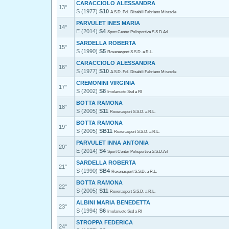
CARACCIOLO ALESSANDRA
13°
S (1977)
S10
A.S.D. Pol. Disabili Fabriano Mirasole
PARVULET INES MARIA
14°
E (2014)
S4
Sport Center Polisportiva S.S.D.Arl
SARDELLA ROBERTA
15°
S (1990)
S5
Roxenasport S.S.D. a R.L.
CARACCIOLO ALESSANDRA
16°
S (1977)
S10
A.S.D. Pol. Disabili Fabriano Mirasole
CREMONINI VIRGINIA
17°
S (2002)
S8
Imolanuoto Ssd a Rl
BOTTA RAMONA
18°
S (2005)
S11
Roxenasport S.S.D. a R.L.
BOTTA RAMONA
19°
S (2005)
SB11
Roxenasport S.S.D. a R.L.
PARVULET INNA ANTONIA
20°
E (2014)
S4
Sport Center Polisportiva S.S.D.Arl
SARDELLA ROBERTA
21°
S (1990)
SB4
Roxenasport S.S.D. a R.L.
BOTTA RAMONA
22°
S (2005)
S11
Roxenasport S.S.D. a R.L.
ALBINI MARIA BENEDETTA
23°
S (1994)
S6
Imolanuoto Ssd a Rl
STROPPA FEDERICA
24°