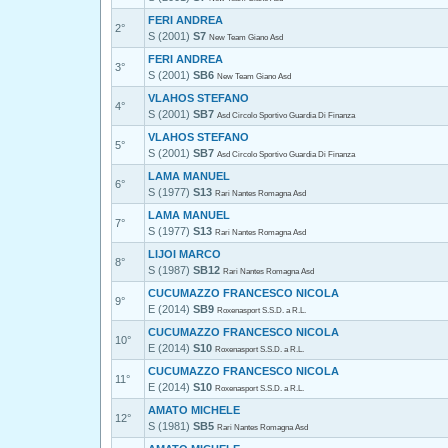
FERI ANDREA
2°
S (2001)
S7
New Team Giano Asd
FERI ANDREA
3°
S (2001)
SB6
New Team Giano Asd
VLAHOS STEFANO
4°
S (2001)
SB7
Asd Circolo Sportivo Guardia Di Finanza
VLAHOS STEFANO
5°
S (2001)
SB7
Asd Circolo Sportivo Guardia Di Finanza
LAMA MANUEL
6°
S (1977)
S13
Rari Nantes Romagna Asd
LAMA MANUEL
7°
S (1977)
S13
Rari Nantes Romagna Asd
LIJOI MARCO
8°
S (1987)
SB12
Rari Nantes Romagna Asd
CUCUMAZZO FRANCESCO NICOLA
9°
E (2014)
SB9
Roxenasport S.S.D. a R.L.
CUCUMAZZO FRANCESCO NICOLA
10°
E (2014)
S10
Roxenasport S.S.D. a R.L.
CUCUMAZZO FRANCESCO NICOLA
11°
E (2014)
S10
Roxenasport S.S.D. a R.L.
AMATO MICHELE
12°
S (1981)
SB5
Rari Nantes Romagna Asd