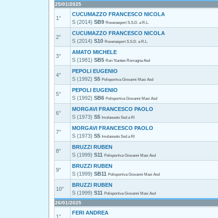
25/01/2025
CUCUMAZZO FRANCESCO NICOLA
1°
S (2014)
SB9
Roxenasport S.S.D. a R.L.
CUCUMAZZO FRANCESCO NICOLA
2°
S (2014)
S10
Roxenasport S.S.D. a R.L.
AMATO MICHELE
3°
S (1981)
SB5
Rari Nantes Romagna Asd
PEPOLI EUGENIO
4°
S (1992)
S5
Polisportiva Giovanni Masi Asd
PEPOLI EUGENIO
5°
S (1992)
SB6
Polisportiva Giovanni Masi Asd
MORGAVI FRANCESCO PAOLO
6°
S (1973)
S5
Imolanuoto Ssd a Rl
MORGAVI FRANCESCO PAOLO
7°
S (1973)
S5
Imolanuoto Ssd a Rl
BRUZZI RUBEN
8°
S (1999)
S11
Polisportiva Giovanni Masi Asd
BRUZZI RUBEN
9°
S (1999)
SB11
Polisportiva Giovanni Masi Asd
BRUZZI RUBEN
10°
S (1999)
S11
Polisportiva Giovanni Masi Asd
26/01/2025
FERI ANDREA
1°