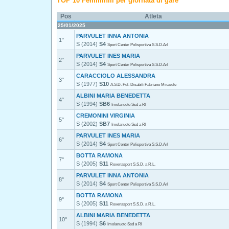
TOP 10 Femminili per giornata di gare
Pos
Atleta
25/01/2025
PARVULET INNA ANTONIA
1°
S (2014)
S4
Sport Center Polisportiva S.S.D.Arl
PARVULET INES MARIA
2°
S (2014)
S4
Sport Center Polisportiva S.S.D.Arl
CARACCIOLO ALESSANDRA
3°
S (1977)
S10
A.S.D. Pol. Disabili Fabriano Mirasole
ALBINI MARIA BENEDETTA
4°
S (1994)
SB6
Imolanuoto Ssd a Rl
CREMONINI VIRGINIA
5°
S (2002)
SB7
Imolanuoto Ssd a Rl
PARVULET INES MARIA
6°
S (2014)
S4
Sport Center Polisportiva S.S.D.Arl
BOTTA RAMONA
7°
S (2005)
S11
Roxenasport S.S.D. a R.L.
PARVULET INNA ANTONIA
8°
S (2014)
S4
Sport Center Polisportiva S.S.D.Arl
BOTTA RAMONA
9°
S (2005)
S11
Roxenasport S.S.D. a R.L.
ALBINI MARIA BENEDETTA
10°
S (1994)
S6
Imolanuoto Ssd a Rl