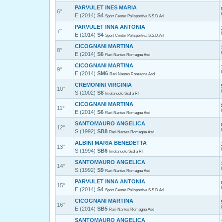
PARVULET INES MARIA
6°
E (2014)
S4
Sport Center Polisportiva S.S.D.Arl
PARVULET INNA ANTONIA
7°
E (2014)
S4
Sport Center Polisportiva S.S.D.Arl
CICOGNANI MARTINA
8°
E (2014)
S6
Rari Nantes Romagna Asd
CICOGNANI MARTINA
9°
E (2014)
SM6
Rari Nantes Romagna Asd
CREMONINI VIRGINIA
10°
S (2002)
S8
Imolanuoto Ssd a Rl
CICOGNANI MARTINA
11°
E (2014)
S6
Rari Nantes Romagna Asd
SANTOMAURO ANGELICA
12°
S (1992)
SB8
Rari Nantes Romagna Asd
ALBINI MARIA BENEDETTA
13°
S (1994)
SB6
Imolanuoto Ssd a Rl
SANTOMAURO ANGELICA
14°
S (1992)
S9
Rari Nantes Romagna Asd
PARVULET INNA ANTONIA
15°
E (2014)
S4
Sport Center Polisportiva S.S.D.Arl
CICOGNANI MARTINA
16°
E (2014)
SB5
Rari Nantes Romagna Asd
SANTOMAURO ANGELICA