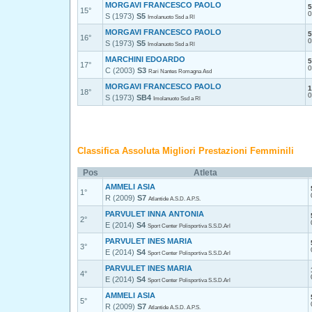
MORGAVI FRANCESCO PAOLO
5
15°
0
S (1973)
S5
Imolanuoto Ssd a Rl
MORGAVI FRANCESCO PAOLO
5
16°
0
S (1973)
S5
Imolanuoto Ssd a Rl
MARCHINI EDOARDO
5
17°
0
C (2003)
S3
Rari Nantes Romagna Asd
MORGAVI FRANCESCO PAOLO
1
18°
0
S (1973)
SB4
Imolanuoto Ssd a Rl
Classifica Assoluta Migliori Prestazioni Femminili
Pos
Atleta
AMMELI ASIA
1°
R (2009)
S7
Atlantide A.S.D. A.P.S.
PARVULET INNA ANTONIA
2°
E (2014)
S4
Sport Center Polisportiva S.S.D.Arl
PARVULET INES MARIA
3°
E (2014)
S4
Sport Center Polisportiva S.S.D.Arl
PARVULET INES MARIA
4°
E (2014)
S4
Sport Center Polisportiva S.S.D.Arl
AMMELI ASIA
5°
R (2009)
S7
Atlantide A.S.D. A.P.S.