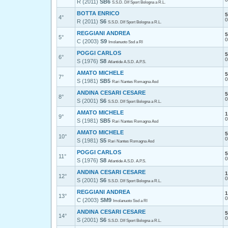
R (2011)
SB6
S.S.D. Dlf Sport Bologna a R.L.
BOTTA ENRICO
5
4°
0
R (2011)
S6
S.S.D. Dlf Sport Bologna a R.L.
REGGIANI ANDREA
5
5°
0
C (2003)
S9
Imolanuoto Ssd a Rl
POGGI CARLOS
5
6°
0
S (1976)
S8
Atlantide A.S.D. A.P.S.
AMATO MICHELE
5
7°
0
S (1981)
SB5
Rari Nantes Romagna Asd
ANDINA CESARI CESARE
5
8°
0
S (2001)
S6
S.S.D. Dlf Sport Bologna a R.L.
AMATO MICHELE
1
9°
0
S (1981)
SB5
Rari Nantes Romagna Asd
AMATO MICHELE
5
10°
0
S (1981)
S5
Rari Nantes Romagna Asd
POGGI CARLOS
5
11°
0
S (1976)
S8
Atlantide A.S.D. A.P.S.
ANDINA CESARI CESARE
1
12°
0
S (2001)
S6
S.S.D. Dlf Sport Bologna a R.L.
REGGIANI ANDREA
1
13°
0
C (2003)
SM9
Imolanuoto Ssd a Rl
ANDINA CESARI CESARE
5
14°
0
S (2001)
S6
S.S.D. Dlf Sport Bologna a R.L.