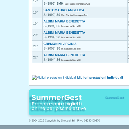
17°
S (1992)
SM9
Rari Nantes Romagna Asd
SANTOMAURO ANGELICA
18°
S (1992)
S9
Rari Nantes Romagna Asd
ALBINI MARIA BENEDETTA
19°
S (1994)
S6
Imolanuoto Ssd a Rl
ALBINI MARIA BENEDETTA
20°
S (1994)
S6
Imolanuoto Ssd a Rl
CREMONINI VIRGINIA
21°
S (2002)
S8
Imolanuoto Ssd a Rl
ALBINI MARIA BENEDETTA
22°
S (1994)
S6
Imolanuoto Ssd a Rl
Migliori prestazioni individuali
SummerGest
Prenotazioni e biglietti
online per piscine estive
© 2004-2026 Copyright by Siteland Srl - P.Iva 03249400270