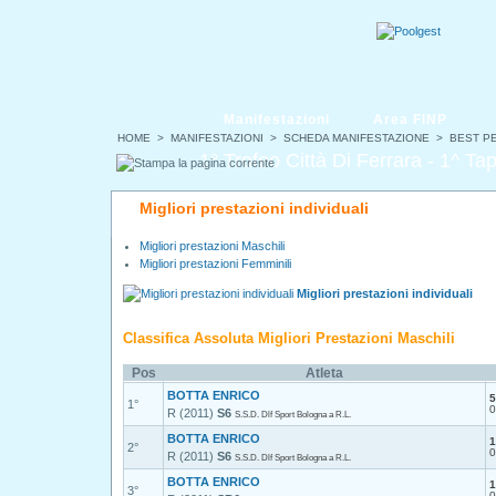
Manifestazioni
Area FINP
HOME
>
MANIFESTAZIONI
>
SCHEDA MANIFESTAZIONE
> BEST P
1° Trofeo Città Di Ferrara - 1^ 
Migliori prestazioni individuali
Migliori prestazioni Maschili
Migliori prestazioni Femminili
Migliori prestazioni individuali
Classifica Assoluta Migliori Prestazioni Maschili
Pos
Atleta
BOTTA ENRICO
5
1°
0
R (2011)
S6
S.S.D. Dlf Sport Bologna a R.L.
BOTTA ENRICO
1
2°
0
R (2011)
S6
S.S.D. Dlf Sport Bologna a R.L.
BOTTA ENRICO
1
3°
0