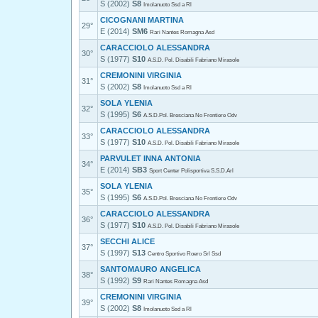
S (2002)
S8
Imolanuoto Ssd a Rl
CICOGNANI MARTINA
29°
E (2014)
SM6
Rari Nantes Romagna Asd
CARACCIOLO ALESSANDRA
30°
S (1977)
S10
A.S.D. Pol. Disabili Fabriano Mirasole
CREMONINI VIRGINIA
31°
S (2002)
S8
Imolanuoto Ssd a Rl
SOLA YLENIA
32°
S (1995)
S6
A.S.D.Pol. Bresciana No Frontiere Odv
CARACCIOLO ALESSANDRA
33°
S (1977)
S10
A.S.D. Pol. Disabili Fabriano Mirasole
PARVULET INNA ANTONIA
34°
E (2014)
SB3
Sport Center Polisportiva S.S.D.Arl
SOLA YLENIA
35°
S (1995)
S6
A.S.D.Pol. Bresciana No Frontiere Odv
CARACCIOLO ALESSANDRA
36°
S (1977)
S10
A.S.D. Pol. Disabili Fabriano Mirasole
SECCHI ALICE
37°
S (1997)
S13
Centro Sportivo Roero Srl Ssd
SANTOMAURO ANGELICA
38°
S (1992)
S9
Rari Nantes Romagna Asd
CREMONINI VIRGINIA
39°
S (2002)
S8
Imolanuoto Ssd a Rl