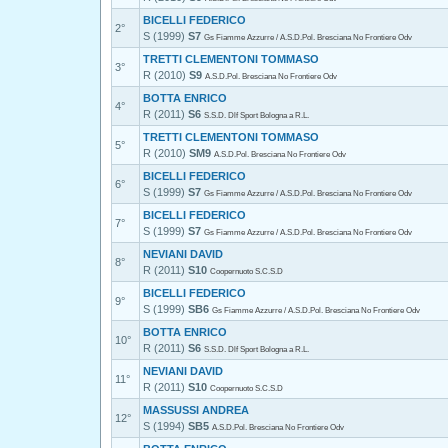
BICELLI FEDERICO
2°
S (1999)
S7
Gs Fiamme Azzurre / A.S.D.Pol. Bresciana No Frontiere Odv
TRETTI CLEMENTONI TOMMASO
3°
R (2010)
S9
A.S.D.Pol. Bresciana No Frontiere Odv
BOTTA ENRICO
4°
R (2011)
S6
S.S.D. Dlf Sport Bologna a R.L.
TRETTI CLEMENTONI TOMMASO
5°
R (2010)
SM9
A.S.D.Pol. Bresciana No Frontiere Odv
BICELLI FEDERICO
6°
S (1999)
S7
Gs Fiamme Azzurre / A.S.D.Pol. Bresciana No Frontiere Odv
BICELLI FEDERICO
7°
S (1999)
S7
Gs Fiamme Azzurre / A.S.D.Pol. Bresciana No Frontiere Odv
NEVIANI DAVID
8°
R (2011)
S10
Coopernuoto S.C.S.D
BICELLI FEDERICO
9°
S (1999)
SB6
Gs Fiamme Azzurre / A.S.D.Pol. Bresciana No Frontiere Odv
BOTTA ENRICO
10°
R (2011)
S6
S.S.D. Dlf Sport Bologna a R.L.
NEVIANI DAVID
11°
R (2011)
S10
Coopernuoto S.C.S.D
MASSUSSI ANDREA
12°
S (1994)
SB5
A.S.D.Pol. Bresciana No Frontiere Odv