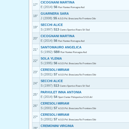
CICOGNANI MARTINA
17°
E (2014)
S6
Rari Nantes Romagna Asd
GUARNERA SARA
18°
J (2008)
S5
A.S.D.Pol. Bresciana No Frontiere Odv
SECCHI ALICE
19°
S (1997)
S13
Centro Sportivo Roero Srl Ssd
CICOGNANI MARTINA
20°
E (2014)
S6
Rari Nantes Romagna Asd
SANTOMAURO ANGELICA
21°
S (1992)
SB8
Rari Nantes Romagna Asd
SOLA YLENIA
22°
S (1995)
S6
A.S.D.Pol. Bresciana No Frontiere Odv
CERESOLI MIRIAM
23°
S (2001)
S7
A.S.D.Pol. Bresciana No Frontiere Odv
SECCHI ALICE
24°
S (1997)
S13
Centro Sportivo Roero Srl Ssd
PARVULET INNA ANTONIA
25°
E (2014)
S4
Sport Center Polisportiva S.S.D.Arl
CERESOLI MIRIAM
26°
S (2001)
S7
A.S.D.Pol. Bresciana No Frontiere Odv
CERESOLI MIRIAM
27°
S (2001)
S7
A.S.D.Pol. Bresciana No Frontiere Odv
CREMONINI VIRGINIA
28°