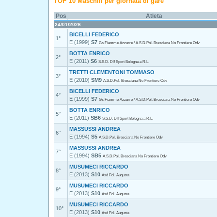
TOP 10 Maschili per giornata di gare
Pos
Atleta
24/01/2026
BICELLI FEDERICO
1°
E (1999)
S7
Gs Fiamme Azzurre / A.S.D.Pol. Bresciana No Frontiere Odv
BOTTA ENRICO
2°
E (2011)
S6
S.S.D. Dlf Sport Bologna a R.L.
TRETTI CLEMENTONI TOMMASO
3°
E (2010)
SM9
A.S.D.Pol. Bresciana No Frontiere Odv
BICELLI FEDERICO
4°
E (1999)
S7
Gs Fiamme Azzurre / A.S.D.Pol. Bresciana No Frontiere Odv
BOTTA ENRICO
5°
E (2011)
SB6
S.S.D. Dlf Sport Bologna a R.L.
MASSUSSI ANDREA
6°
E (1994)
S5
A.S.D.Pol. Bresciana No Frontiere Odv
MASSUSSI ANDREA
7°
E (1994)
SB5
A.S.D.Pol. Bresciana No Frontiere Odv
MUSUMECI RICCARDO
8°
E (2013)
S10
Asd Pol. Augusta
MUSUMECI RICCARDO
9°
E (2013)
S10
Asd Pol. Augusta
MUSUMECI RICCARDO
10°
E (2013)
S10
Asd Pol. Augusta