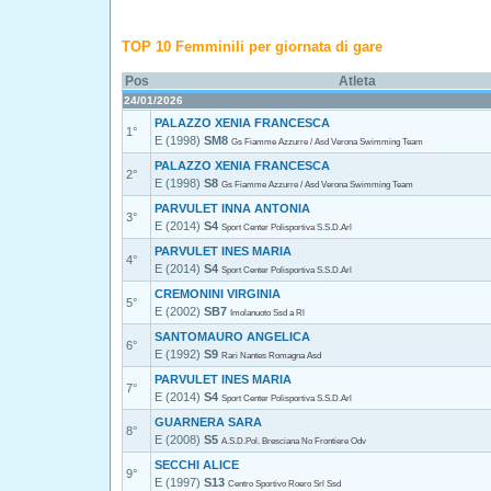
TOP 10 Femminili per giornata di gare
Pos
Atleta
24/01/2026
PALAZZO XENIA FRANCESCA
1°
E (1998)
SM8
Gs Fiamme Azzurre / Asd Verona Swimming Team
PALAZZO XENIA FRANCESCA
2°
E (1998)
S8
Gs Fiamme Azzurre / Asd Verona Swimming Team
PARVULET INNA ANTONIA
3°
E (2014)
S4
Sport Center Polisportiva S.S.D.Arl
PARVULET INES MARIA
4°
E (2014)
S4
Sport Center Polisportiva S.S.D.Arl
CREMONINI VIRGINIA
5°
E (2002)
SB7
Imolanuoto Ssd a Rl
SANTOMAURO ANGELICA
6°
E (1992)
S9
Rari Nantes Romagna Asd
PARVULET INES MARIA
7°
E (2014)
S4
Sport Center Polisportiva S.S.D.Arl
GUARNERA SARA
8°
E (2008)
S5
A.S.D.Pol. Bresciana No Frontiere Odv
SECCHI ALICE
9°
E (1997)
S13
Centro Sportivo Roero Srl Ssd