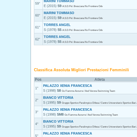
MARINI TOMMASO
59°
E (2015)
S9
A.S.D.Pol. Bresciana No Frontiere Odv
MARINI TOMMASO
60°
E (2015)
S9
A.S.D.Pol. Bresciana No Frontiere Odv
TORRES ANGEL
61°
S (1978)
S5
A.S.D.Pol. Bresciana No Frontiere Odv
TORRES ANGEL
62°
S (1978)
S5
A.S.D.Pol. Bresciana No Frontiere Odv
Classifica Assoluta Migliori Prestazioni Femminili
Pos
Atleta
PALAZZO XENIA FRANCESCA
1°
S (1998)
S8
Gs Fiamme Azzurre / Asd Verona Swimming Team
BIANCO VITTORIA
2°
S (1995)
S9
Gruppo Sportivo Paralimpico Difesa / Centro Universitario Sportivo Bari
PALAZZO XENIA FRANCESCA
3°
S (1998)
SM8
Gs Fiamme Azzurre / Asd Verona Swimming Team
BIANCO VITTORIA
4°
S (1995)
S9
Gruppo Sportivo Paralimpico Difesa / Centro Universitario Sportivo Bari
PALAZZO XENIA FRANCESCA
5°