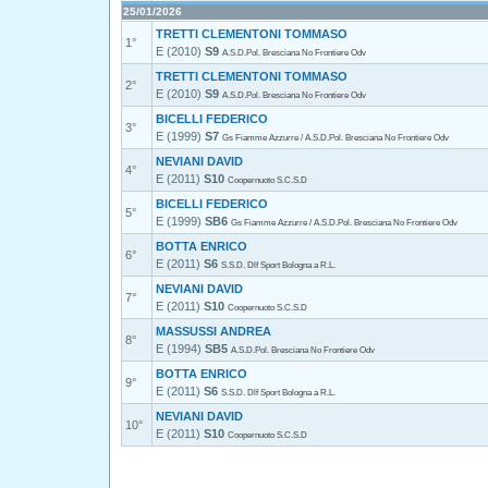
25/01/2026
TRETTI CLEMENTONI TOMMASO
1°
E (2010)
S9
A.S.D.Pol. Bresciana No Frontiere Odv
TRETTI CLEMENTONI TOMMASO
2°
E (2010)
S9
A.S.D.Pol. Bresciana No Frontiere Odv
BICELLI FEDERICO
3°
E (1999)
S7
Gs Fiamme Azzurre / A.S.D.Pol. Bresciana No Frontiere Odv
NEVIANI DAVID
4°
E (2011)
S10
Coopernuoto S.C.S.D
BICELLI FEDERICO
5°
E (1999)
SB6
Gs Fiamme Azzurre / A.S.D.Pol. Bresciana No Frontiere Odv
BOTTA ENRICO
6°
E (2011)
S6
S.S.D. Dlf Sport Bologna a R.L.
NEVIANI DAVID
7°
E (2011)
S10
Coopernuoto S.C.S.D
MASSUSSI ANDREA
8°
E (1994)
SB5
A.S.D.Pol. Bresciana No Frontiere Odv
BOTTA ENRICO
9°
E (2011)
S6
S.S.D. Dlf Sport Bologna a R.L.
NEVIANI DAVID
10°
E (2011)
S10
Coopernuoto S.C.S.D