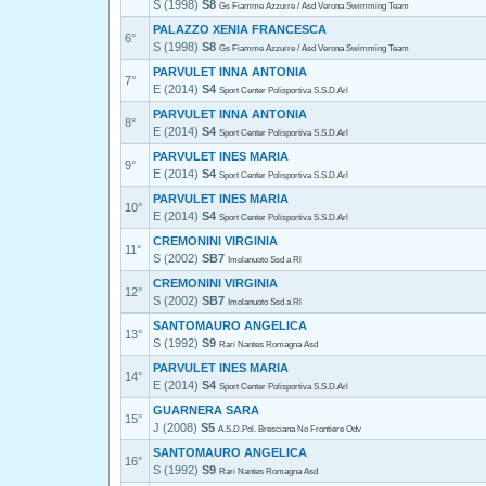
S (1998)
S8
Gs Fiamme Azzurre / Asd Verona Swimming Team
PALAZZO XENIA FRANCESCA
6°
S (1998)
S8
Gs Fiamme Azzurre / Asd Verona Swimming Team
PARVULET INNA ANTONIA
7°
E (2014)
S4
Sport Center Polisportiva S.S.D.Arl
PARVULET INNA ANTONIA
8°
E (2014)
S4
Sport Center Polisportiva S.S.D.Arl
PARVULET INES MARIA
9°
E (2014)
S4
Sport Center Polisportiva S.S.D.Arl
PARVULET INES MARIA
10°
E (2014)
S4
Sport Center Polisportiva S.S.D.Arl
CREMONINI VIRGINIA
11°
S (2002)
SB7
Imolanuoto Ssd a Rl
CREMONINI VIRGINIA
12°
S (2002)
SB7
Imolanuoto Ssd a Rl
SANTOMAURO ANGELICA
13°
S (1992)
S9
Rari Nantes Romagna Asd
PARVULET INES MARIA
14°
E (2014)
S4
Sport Center Polisportiva S.S.D.Arl
GUARNERA SARA
15°
J (2008)
S5
A.S.D.Pol. Bresciana No Frontiere Odv
SANTOMAURO ANGELICA
16°
S (1992)
S9
Rari Nantes Romagna Asd