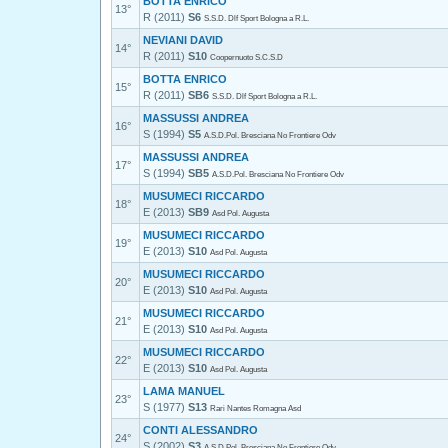
BOTTA ENRICO
13°
R (2011)
S6
S.S.D. Dlf Sport Bologna a R.L.
NEVIANI DAVID
14°
R (2011)
S10
Coopernuoto S.C.S.D
BOTTA ENRICO
15°
R (2011)
SB6
S.S.D. Dlf Sport Bologna a R.L.
MASSUSSI ANDREA
16°
S (1994)
S5
A.S.D.Pol. Bresciana No Frontiere Odv
MASSUSSI ANDREA
17°
S (1994)
SB5
A.S.D.Pol. Bresciana No Frontiere Odv
MUSUMECI RICCARDO
18°
E (2013)
SB9
Asd Pol. Augusta
MUSUMECI RICCARDO
19°
E (2013)
S10
Asd Pol. Augusta
MUSUMECI RICCARDO
20°
E (2013)
S10
Asd Pol. Augusta
MUSUMECI RICCARDO
21°
E (2013)
S10
Asd Pol. Augusta
MUSUMECI RICCARDO
22°
E (2013)
S10
Asd Pol. Augusta
LAMA MANUEL
23°
S (1977)
S13
Rari Nantes Romagna Asd
CONTI ALESSANDRO
24°
S (2002)
S3
A.S.D.Pol. Bresciana No Frontiere Odv