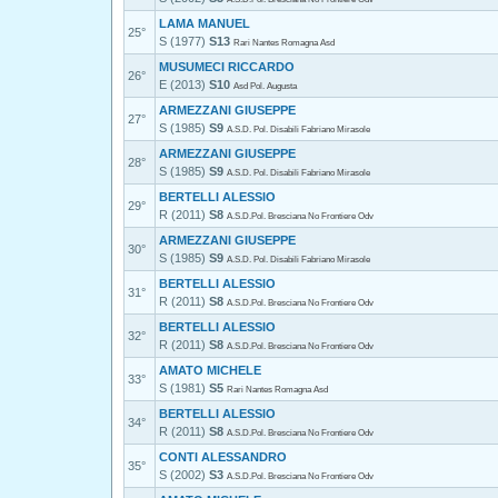
LAMA MANUEL
25°
S (1977)
S13
Rari Nantes Romagna Asd
MUSUMECI RICCARDO
26°
E (2013)
S10
Asd Pol. Augusta
ARMEZZANI GIUSEPPE
27°
S (1985)
S9
A.S.D. Pol. Disabili Fabriano Mirasole
ARMEZZANI GIUSEPPE
28°
S (1985)
S9
A.S.D. Pol. Disabili Fabriano Mirasole
BERTELLI ALESSIO
29°
R (2011)
S8
A.S.D.Pol. Bresciana No Frontiere Odv
ARMEZZANI GIUSEPPE
30°
S (1985)
S9
A.S.D. Pol. Disabili Fabriano Mirasole
BERTELLI ALESSIO
31°
R (2011)
S8
A.S.D.Pol. Bresciana No Frontiere Odv
BERTELLI ALESSIO
32°
R (2011)
S8
A.S.D.Pol. Bresciana No Frontiere Odv
AMATO MICHELE
33°
S (1981)
S5
Rari Nantes Romagna Asd
BERTELLI ALESSIO
34°
R (2011)
S8
A.S.D.Pol. Bresciana No Frontiere Odv
CONTI ALESSANDRO
35°
S (2002)
S3
A.S.D.Pol. Bresciana No Frontiere Odv