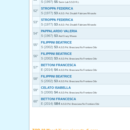
S (1997)
S5
Swim Lab S.S.D R.L
STROPPA FEDERICA
52°
S (1977)
S3
A.S.D. Pol. Disabili Fabriano Mirasole
STROPPA FEDERICA
53°
S (1977)
S3
A.S.D. Pol. Disabili Fabriano Mirasole
PAPPALARDO VALERIA
54°
S (1967)
S3
Asd Crazy Waves
FILIPPINI BEATRICE
55°
S (2002)
S3
A.S.D.Pol. Bresciana No Frontiere Odv
FILIPPINI BEATRICE
56°
S (2002)
S3
A.S.D.Pol. Bresciana No Frontiere Odv
BETTONI FRANCESCA
57°
E (2014)
S4
A.S.D.Pol. Bresciana No Frontiere Odv
FILIPPINI BEATRICE
58°
S (2002)
S3
A.S.D.Pol. Bresciana No Frontiere Odv
CELATO ISABELLA
59°
S (2000)
S4
A.S.D.Pol. Bresciana No Frontiere Odv
BETTONI FRANCESCA
60°
E (2014)
SB4
A.S.D.Pol. Bresciana No Frontiere Odv