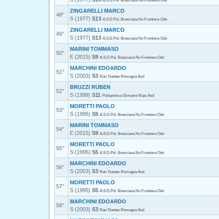
A.S.D.Pol. Bresciana No Frontiere Odv
ZINGARELLI MARCO
48°
S (1977)
S13
A.S.D.Pol. Bresciana No Frontiere Odv
ZINGARELLI MARCO
49°
S (1977)
S13
A.S.D.Pol. Bresciana No Frontiere Odv
MARINI TOMMASO
50°
E (2015)
S9
A.S.D.Pol. Bresciana No Frontiere Odv
MARCHINI EDOARDO
51°
S (2003)
S3
Rari Nantes Romagna Asd
BRUZZI RUBEN
52°
S (1999)
S11
Polisportiva Giovanni Masi Asd
MORETTI PAOLO
53°
S (1995)
S5
A.S.D.Pol. Bresciana No Frontiere Odv
MARINI TOMMASO
54°
E (2015)
S9
A.S.D.Pol. Bresciana No Frontiere Odv
MORETTI PAOLO
55°
S (1995)
S5
A.S.D.Pol. Bresciana No Frontiere Odv
MARCHINI EDOARDO
56°
S (2003)
S3
Rari Nantes Romagna Asd
MORETTI PAOLO
57°
S (1995)
S5
A.S.D.Pol. Bresciana No Frontiere Odv
MARCHINI EDOARDO
58°
S (2003)
S3
Rari Nantes Romagna Asd