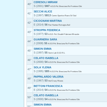
CERESOLI MIRIAM
40°
S (2001)
SM7
A.S.D.Pol. Bresciana No Frontiere Odv
SECCHI ALICE
41°
S (1997)
SB13
Centro Sportivo Roero Srl Ssd
CICOGNANI MARTINA
42°
E (2014)
S6
Rari Nantes Romagna Asd
STROPPA FEDERICA
43°
S (1977)
S3
A.S.D. Pol. Disabili Fabriano Mirasole
GUARNERA SARA
44°
J (2008)
S5
A.S.D.Pol. Bresciana No Frontiere Odv
SIMION EMMA
45°
S (1997)
S5
Swim Lab S.S.D R.L
CELATO ISABELLA
46°
S (2000)
S4
A.S.D.Pol. Bresciana No Frontiere Odv
SOLA YLENIA
47°
S (1995)
SB5
A.S.D.Pol. Bresciana No Frontiere Odv
PAPPALARDO VALERIA
48°
S (1967)
S3
Asd Crazy Waves
BETTONI FRANCESCA
49°
E (2014)
S4
A.S.D.Pol. Bresciana No Frontiere Odv
CELATO ISABELLA
50°
S (2000)
S4
A.S.D.Pol. Bresciana No Frontiere Odv
SIMION EMMA
51°