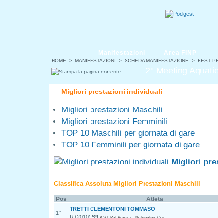
Manifestazioni
Area FINP
HOME
>
MANIFESTAZIONI
>
SCHEDA MANIFESTAZIONE
> BEST P
2° Meeting Aquat
Migliori prestazioni individuali
Migliori prestazioni Maschili
Migliori prestazioni Femminili
TOP 10 Maschili per giornata di gare
TOP 10 Femminili per giornata di gare
Migliori pre
Classifica Assoluta Migliori Prestazioni Maschili
Pos
Atleta
TRETTI CLEMENTONI TOMMASO
1°
R (2010)
S9
A.S.D.Pol. Bresciana No Frontiere Odv