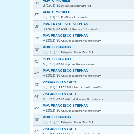
AMATO MICHELE
36°
S (1981)
SB5
Rari Nantes Romagna Asd
AMATO MICHELE
37°
S (1981)
S5
Rari Nantes Romagna Asd
PIVA FRANCESCO STEPHAN
38°
R (2011)
S8
A.S.D.Pol. Bresciana No Frontiere Odv
PIVA FRANCESCO STEPHAN
39°
R (2011)
S8
A.S.D.Pol. Bresciana No Frontiere Odv
PEPOLI EUGENIO
40°
S (1992)
S5
Polisportiva Giovanni Masi Asd
PEPOLI EUGENIO
41°
S (1992)
SB5
Polisportiva Giovanni Masi Asd
PIVA FRANCESCO STEPHAN
42°
R (2011)
S8
A.S.D.Pol. Bresciana No Frontiere Odv
ZINGARELLI MARCO
43°
S (1977)
S13
A.S.D.Pol. Bresciana No Frontiere Odv
ZINGARELLI MARCO
44°
S (1977)
SB13
A.S.D.Pol. Bresciana No Frontiere Odv
PIVA FRANCESCO STEPHAN
45°
R (2011)
S8
A.S.D.Pol. Bresciana No Frontiere Odv
PEPOLI EUGENIO
46°
S (1992)
S5
Polisportiva Giovanni Masi Asd
ZINGARELLI MARCO
47°
S (1977)
S13