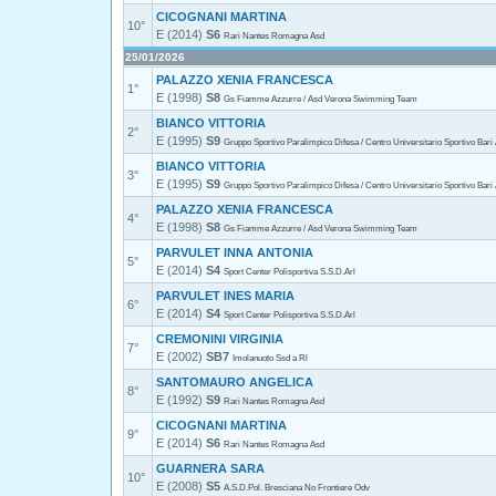
CICOGNANI MARTINA
10°
E (2014)
S6
Rari Nantes Romagna Asd
25/01/2026
PALAZZO XENIA FRANCESCA
1°
E (1998)
S8
Gs Fiamme Azzurre / Asd Verona Swimming Team
BIANCO VITTORIA
2°
E (1995)
S9
Gruppo Sportivo Paralimpico Difesa / Centro Universitario Sportivo Bari
BIANCO VITTORIA
3°
E (1995)
S9
Gruppo Sportivo Paralimpico Difesa / Centro Universitario Sportivo Bari
PALAZZO XENIA FRANCESCA
4°
E (1998)
S8
Gs Fiamme Azzurre / Asd Verona Swimming Team
PARVULET INNA ANTONIA
5°
E (2014)
S4
Sport Center Polisportiva S.S.D.Arl
PARVULET INES MARIA
6°
E (2014)
S4
Sport Center Polisportiva S.S.D.Arl
CREMONINI VIRGINIA
7°
E (2002)
SB7
Imolanuoto Ssd a Rl
SANTOMAURO ANGELICA
8°
E (1992)
S9
Rari Nantes Romagna Asd
CICOGNANI MARTINA
9°
E (2014)
S6
Rari Nantes Romagna Asd
GUARNERA SARA
10°
E (2008)
S5
A.S.D.Pol. Bresciana No Frontiere Odv