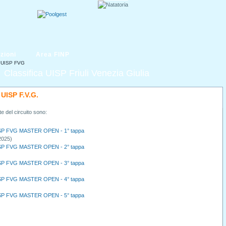
zioni
Area FINP
 UISP FVG
 UISP FVG
Classifica UISP Friuli Venezia Giulia
UISP F.V.G.
e del circuito sono:
P FVG MASTER OPEN - 1° tappa
2025)
P FVG MASTER OPEN - 2° tappa
P FVG MASTER OPEN - 3° tappa
P FVG MASTER OPEN - 4° tappa
P FVG MASTER OPEN - 5° tappa