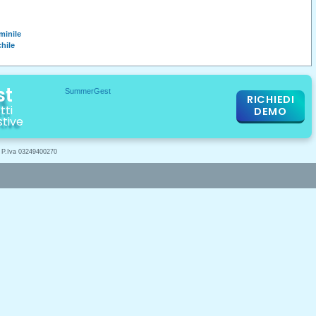
minile
chile
st
RICHIEDI
tti
DEMO
stive
- P.Iva 03249400270