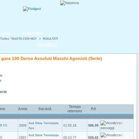
zioni
Area FINP
 Trofeo "NUOTA CON NOI"
> RISULTATI
Risultati
di gara 100 Dorso Assoluti Maschi Agonisti (Serie)
ie
a
Serie
Tempo
ome
Anno
Società
P.ti
ottenuto
Asd Silvia Tremolada
O
2009
01:55.18
586.99
S11
Aps
Asd Silvia Tremolada
1997
02:13.77
505.42
11