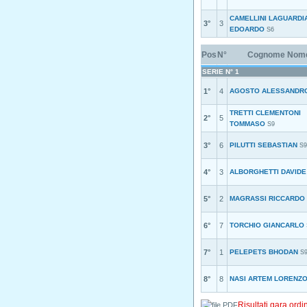
CAMELLINI LAGUARDI
3°
3
EDOARDO
S6
Pos
N°
Cognome Nom
SERIE N° 1
1°
4
AGOSTO ALESSANDR
TRETTI CLEMENTONI
2°
5
TOMMASO
S9
3°
6
PILUTTI SEBASTIAN
S9
4°
3
ALBORGHETTI DAVIDE
5°
2
MAGRASSI RICCARDO
6°
7
TORCHIO GIANCARLO
7°
1
PELEPETS BHODAN
S
8°
8
NASI ARTEM LORENZ
Risultati gara ordi