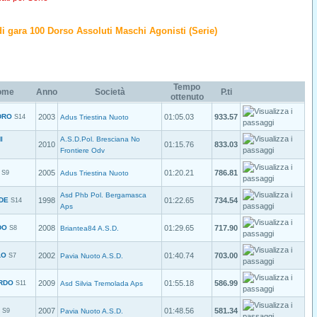
o di gara 100 Dorso Assoluti Maschi Agonisti (Serie)
Tempo
ome
Anno
Società
P.ti
ottenuto
DRO
2003
01:05.03
933.57
S14
Adus Triestina Nuoto
I
A.S.D.Pol. Bresciana No
2010
01:15.76
833.03
Frontiere Odv
2005
01:20.21
786.81
S9
Adus Triestina Nuoto
Asd Phb Pol. Bergamasca
DE
1998
01:22.65
734.54
S14
Aps
DO
2008
01:29.65
717.90
S8
Briantea84 A.S.D.
LO
2002
01:40.74
703.00
S7
Pavia Nuoto A.S.D.
ARDO
2009
01:55.18
586.99
S11
Asd Silvia Tremolada Aps
2007
01:48.56
581.34
S9
Pavia Nuoto A.S.D.