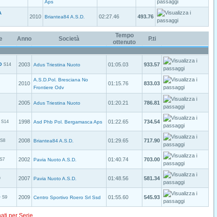
Aps
A
2010
02:27.46
493.76
Briantea84 A.S.D.
Tempo
e
Anno
Società
P.ti
ottenuto
O
2003
01:05.03
933.57
S14
Adus Triestina Nuoto
A.S.D.Pol. Bresciana No
2010
01:15.76
833.03
Frontiere Odv
2005
01:20.21
786.81
Adus Triestina Nuoto
1998
01:22.65
734.54
S14
Asd Phb Pol. Bergamasca Aps
2008
01:29.65
717.90
S8
Briantea84 A.S.D.
2002
01:40.74
703.00
S7
Pavia Nuoto A.S.D.
2007
01:48.56
581.34
9
Pavia Nuoto A.S.D.
O
2009
01:55.60
545.93
S9
Centro Sportivo Roero Srl Ssd
nati per Serie