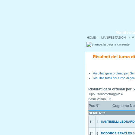
Manifesta
HOME
>
MANIFESTAZIONI
>
V
Risultati del turno 
Risultati gara ordinati per Ser
Risultati totali del turno di gar
Risultati gara ordinati per 
Tipo Cronometraggio: A
Base Vasca: 25
Pos
N°
Cognome N
SERIE N° 2
1°
4
SANTINELLI LEONARD
2°
5
DODOROS ERACLES
S