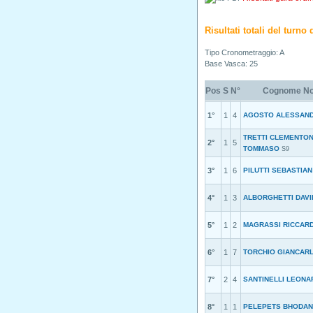
Risultati totali del turn
Tipo Cronometraggio: A
Base Vasca: 25
Pos
S
N°
Cognome N
1°
1
4
AGOSTO ALESSAN
TRETTI CLEMENTON
2°
1
5
TOMMASO
S9
3°
1
6
PILUTTI SEBASTIAN
4°
1
3
ALBORGHETTI DAVI
5°
1
2
MAGRASSI RICCAR
6°
1
7
TORCHIO GIANCAR
7°
2
4
SANTINELLI LEON
8°
1
1
PELEPETS BHODAN