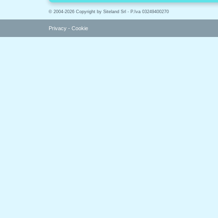
© 2004-2026 Copyright by Siteland Srl - P.Iva 03249400270
Privacy
-
Cookie