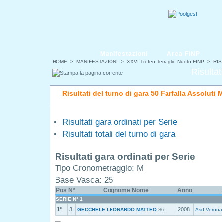
Manifestazioni
Area FINP
HOME
>
MANIFESTAZIONI
>
XXVI Trofeo Terraglio Nuoto FINP
> RIS
Risultat
Risultati del turno di gara 50 Farfalla Assoluti 
Risultati gara ordinati per Serie
Risultati totali del turno di gara
Risultati gara ordinati per Serie
Tipo Cronometraggio: M
Base Vasca: 25
Pos
N°
Cognome Nome
Anno
SERIE N° 1
1°
3
2008
GECCHELE LEONARDO MATTEO
Asd Veron
S6