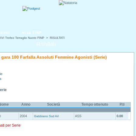
zioni
Area FINP
VI Trofeo Terraglio Nuoto FINP
> RISULTATI
Risultati
i gara 100 Farfalla Assoluti Femmine Agonisti (Serie)
ie
a
Serie
Nome
Anno
Società
Tempo ottenuto
P.ti
2004
ASS
0.00
Gabbiano Ssd Arl
8
nati per Serie