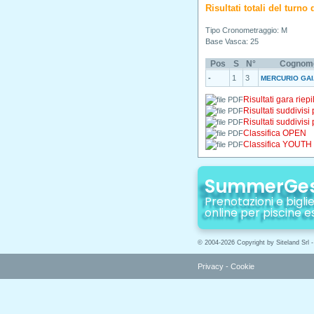
Risultati totali del turn
Tipo Cronometraggio: M
Base Vasca: 25
Pos
S
N°
Cognom
-
1
3
MERCURIO GAI
Risultati gara riepi
Risultati suddivisi
Risultati suddivisi
Classifica OPEN
Classifica YOUTH
SummerGe
Prenotazioni e biglie
online per piscine e
© 2004-2026 Copyright by Siteland Srl 
Privacy
-
Cookie