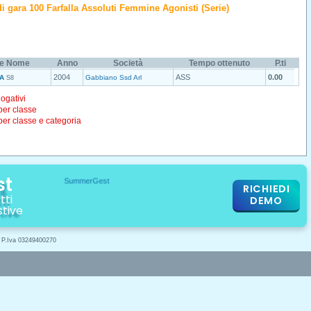
o di gara 100 Farfalla Assoluti Femmine Agonisti (Serie)
e Nome
Anno
Società
Tempo ottenuto
P.ti
2004
ASS
0.00
A
Gabbiano Ssd Arl
S8
logativi
 per classe
 per classe e categoria
st
RICHIEDI
tti
DEMO
stive
- P.Iva 03249400270