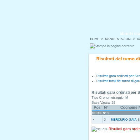
Manifesta
HOME
>
MANIFESTAZIONI
>
XX
Risultati del turno d
Risultati gara ordinati per Ser
Risultati totali del turno di gar
Risultati gara ordinati per 
Tipo Cronometraggio: M
Base Vasca: 25
Pos
N°
Cognome 
SERIE N° 1
-
3
MERCURIO GAIA
S
Risultati gara ordi