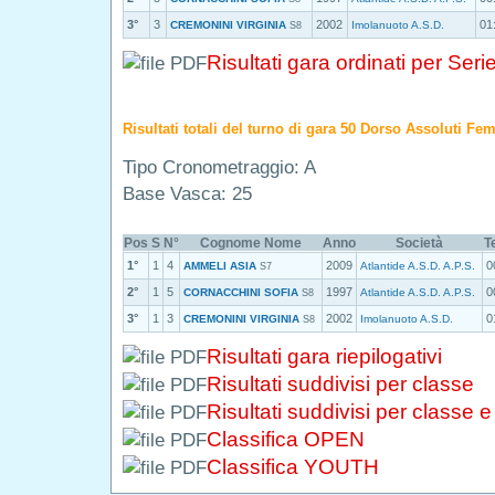
3°
3
2002
01
CREMONINI VIRGINIA
Imolanuoto A.S.D.
S8
Risultati gara ordinati per Seri
Risultati totali del turno di gara 50 Dorso Assoluti Fe
Tipo Cronometraggio: A
Base Vasca: 25
Pos
S
N°
Cognome Nome
Anno
Società
T
1°
1
4
2009
0
AMMELI ASIA
Atlantide A.S.D. A.P.S.
S7
2°
1
5
1997
0
CORNACCHINI SOFIA
Atlantide A.S.D. A.P.S.
S8
3°
1
3
2002
0
CREMONINI VIRGINIA
Imolanuoto A.S.D.
S8
Risultati gara riepilogativi
Risultati suddivisi per classe
Risultati suddivisi per classe 
Classifica OPEN
Classifica YOUTH