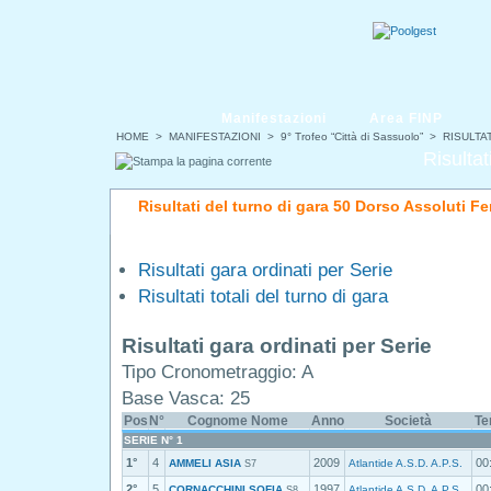
Manifestazioni
Area FINP
HOME
>
MANIFESTAZIONI
>
9° Trofeo “Città di Sassuolo”
> RISULTAT
Risultat
Risultati del turno di gara 50 Dorso Assoluti F
Risultati gara ordinati per Serie
Risultati totali del turno di gara
Risultati gara ordinati per Serie
Tipo Cronometraggio: A
Base Vasca: 25
Pos
N°
Cognome Nome
Anno
Società
Te
SERIE N° 1
1°
4
2009
00
AMMELI ASIA
Atlantide A.S.D. A.P.S.
S7
2°
5
1997
00
CORNACCHINI SOFIA
Atlantide A.S.D. A.P.S.
S8