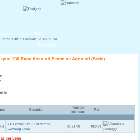
zioni
Area FINP
 Trofeo “Città di Sassuolo”
> RISULTATI
Risultati
di gara 100 Rana Assoluti Femmine Agonisti (Serie)
ie
a
Serie
Tempo
nno
Società
P.ti
ottenuto
/
G.S Fiamme Oro
Asd Verona
001
01:21.36
928.59
Swimming Team
nati per Serie