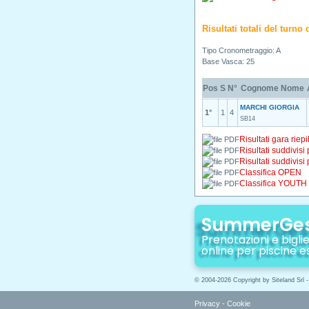
Risultati totali del turn
Tipo Cronometraggio: A
Base Vasca: 25
Pos
S
N°
Cognome Nome
MARCHI GIORGIA
1°
1
4
SB14
Risultati gara riepi
Risultati suddivisi
Risultati suddivisi
Classifica OPEN
Classifica YOUTH
SummerGe
Prenotazioni e biglie
online per piscine e
© 2004-2026 Copyright by Siteland Srl 
Privacy
-
Cookie