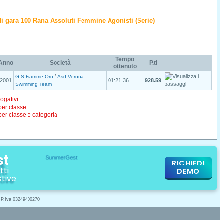
o di gara 100 Rana Assoluti Femmine Agonisti (Serie)
Tempo
Anno
Società
P.ti
ottenuto
/
G.S Fiamme Oro
Asd Verona
2001
01:21.36
928.59
Swimming Team
logativi
 per classe
 per classe e categoria
st
RICHIEDI
tti
DEMO
stive
- P.Iva 03249400270