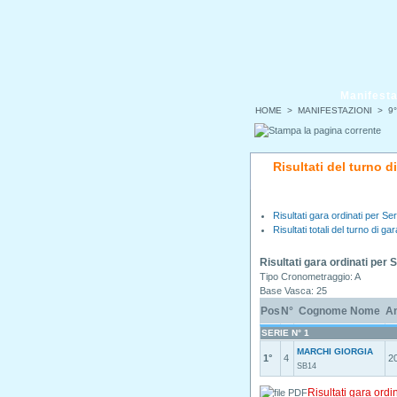
Manifesta
HOME
>
MANIFESTAZIONI
>
9°
Risultati del turno 
Risultati gara ordinati per Ser
Risultati totali del turno di gar
Risultati gara ordinati per 
Tipo Cronometraggio: A
Base Vasca: 25
Pos
N°
Cognome Nome
A
SERIE N° 1
MARCHI GIORGIA
1°
4
2
SB14
Risultati gara ordi