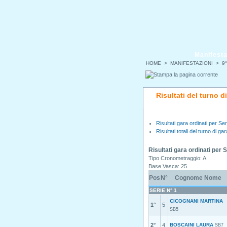
Manifesta
HOME
>
MANIFESTAZIONI
>
9°
Risultati del turno 
Risultati gara ordinati per Ser
Risultati totali del turno di gar
Risultati gara ordinati per 
Tipo Cronometraggio: A
Base Vasca: 25
Pos
N°
Cognome Nome
SERIE N° 1
CICOGNANI MARTINA
1°
5
SB5
2°
4
BOSCAINI LAURA
SB7