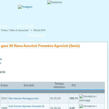
zioni
Area FINP
 Trofeo “Città di Sassuolo”
> RISULTATI
Risultati
di gara 50 Rana Assoluti Femmine Agonisti (Serie)
ie
a
Serie
Tempo
Anno
Società
P.ti
ottenuto
2014
01:31.53
498.74
Rari Nantes Romagna Asd
Asd Circolo Sportivo Guardia Di
1989
01:35.44
0.00