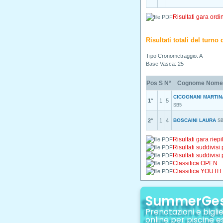
Risultati gara ordi
Risultati totali del turn
Tipo Cronometraggio: A
Base Vasca: 25
Pos
S
N°
Cognome Nome
CICOGNANI MARTIN
1°
1
5
SB5
2°
1
4
BOSCAINI LAURA
S
Risultati gara riepi
Risultati suddivisi
Risultati suddivisi
Classifica OPEN
Classifica YOUTH
SummerGe
Prenotazioni e biglie
online per piscine e