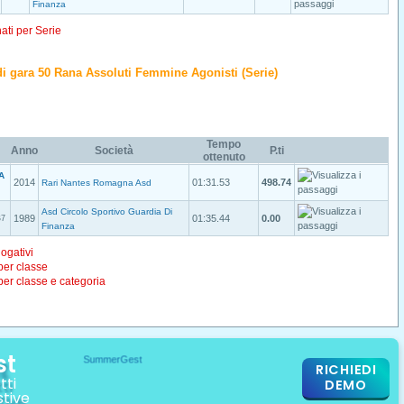
Finanza
nati per Serie
o di gara 50 Rana Assoluti Femmine Agonisti (Serie)
Tempo
Anno
Società
P.ti
ottenuto
A
2014
01:31.53
498.74
Rari Nantes Romagna Asd
Asd Circolo Sportivo Guardia Di
1989
01:35.44
0.00
B7
Finanza
logativi
 per classe
 per classe e categoria
st
RICHIEDI
tti
DEMO
stive