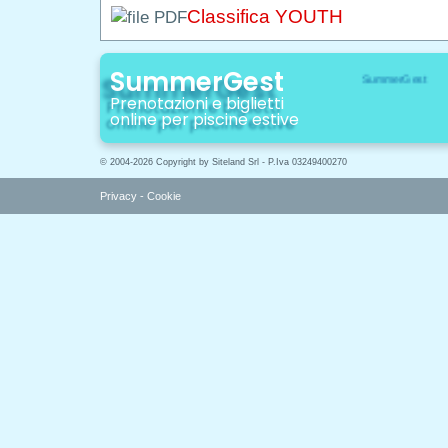
Classifica YOUTH
SummerGest
Prenotazioni e biglietti
online per piscine estive
© 2004-2026 Copyright by Siteland Srl - P.Iva 03249400270
Privacy
-
Cookie