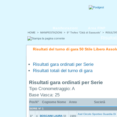
Manifestazioni
Area FINP
HOME
>
MANIFESTAZIONI
>
9° Trofeo “Città di Sassuolo”
> RISULTAT
Risultat
Risultati del turno di gara 50 Stile Libero Asso
Risultati gara ordinati per Serie
Risultati totali del turno di gara
Risultati gara ordinati per Serie
Tipo Cronometraggio: A
Base Vasca: 25
Pos
N°
Cognome Nome
Anno
Società
SERIE N° 1
Asd Circolo Sportivo Guardia Di
1°
4
BOSCAINI LAURA
1989
S8