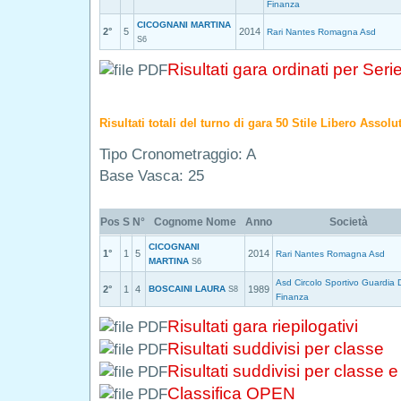
Finanza
CICOGNANI MARTINA
2°
5
2014
Rari Nantes Romagna Asd
S6
Risultati gara ordinati per Seri
Risultati totali del turno di gara 50 Stile Libero Assol
Tipo Cronometraggio: A
Base Vasca: 25
Pos
S
N°
Cognome Nome
Anno
Società
CICOGNANI
1°
1
5
2014
Rari Nantes Romagna Asd
MARTINA
S6
Asd Circolo Sportivo Guardia 
2°
1
4
BOSCAINI LAURA
1989
S8
Finanza
Risultati gara riepilogativi
Risultati suddivisi per classe
Risultati suddivisi per classe 
Classifica OPEN