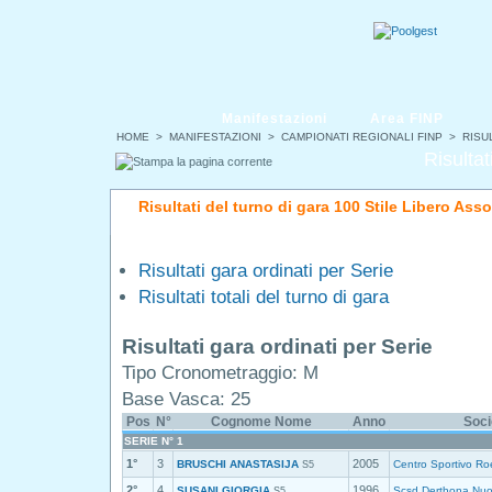
Manifestazioni
Area FINP
HOME
>
MANIFESTAZIONI
>
CAMPIONATI REGIONALI FINP
> RISUL
Risultat
Risultati del turno di gara 100 Stile Libero Ass
Risultati gara ordinati per Serie
Risultati totali del turno di gara
Risultati gara ordinati per Serie
Tipo Cronometraggio: M
Base Vasca: 25
Pos
N°
Cognome Nome
Anno
Soci
SERIE N° 1
1°
3
2005
BRUSCHI ANASTASIJA
Centro Sportivo Ro
S5
2°
4
1996
SUSANI GIORGIA
Scsd Derthona Nuo
S5