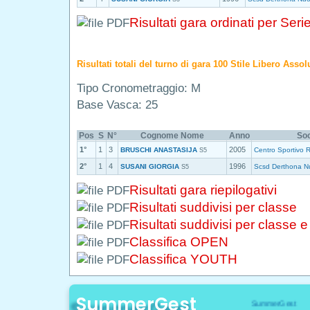
Risultati gara ordinati per Seri
Risultati totali del turno di gara 100 Stile Libero Asso
Tipo Cronometraggio: M
Base Vasca: 25
Pos
S
N°
Cognome Nome
Anno
Soc
1°
1
3
2005
BRUSCHI ANASTASIJA
Centro Sportivo 
S5
2°
1
4
1996
SUSANI GIORGIA
Scsd Derthona N
S5
Risultati gara riepilogativi
Risultati suddivisi per classe
Risultati suddivisi per classe 
Classifica OPEN
Classifica YOUTH
SummerGest