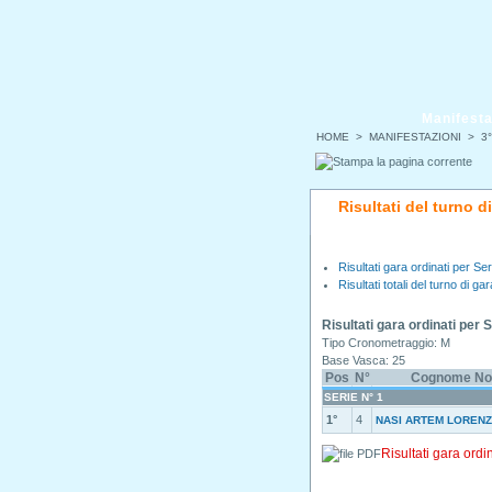
Manifesta
HOME
>
MANIFESTAZIONI
>
3°
Risultati del turno d
Risultati gara ordinati per Ser
Risultati totali del turno di gar
Risultati gara ordinati per 
Tipo Cronometraggio: M
Base Vasca: 25
Pos
N°
Cognome N
SERIE N° 1
1°
4
NASI ARTEM LOREN
Risultati gara ordi