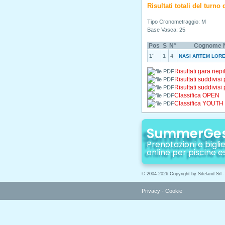
Risultati totali del turno
Tipo Cronometraggio: M
Base Vasca: 25
Pos
S
N°
Cognome 
1°
1
4
NASI ARTEM LOR
Risultati gara riepi
Risultati suddivisi
Risultati suddivisi
Classifica OPEN
Classifica YOUTH
SummerGe
Prenotazioni e biglie
online per piscine e
© 2004-2026 Copyright by Siteland Srl 
Privacy
-
Cookie