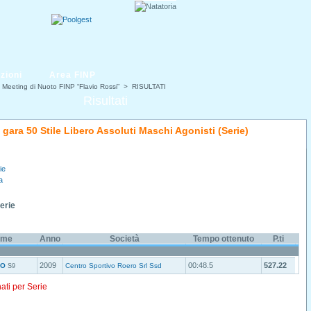
zioni
Area FINP
 Meeting di Nuoto FINP “Flavio Rossi”
> RISULTATI
Risultati
i gara 50 Stile Libero Assoluti Maschi Agonisti (Serie)
ie
a
Serie
ome
Anno
Società
Tempo ottenuto
P.ti
2009
00:48.5
527.22
ZO
Centro Sportivo Roero Srl Ssd
S9
nati per Serie