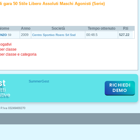
 di gara 50 Stile Libero Assoluti Maschi Agonisti (Serie)
Nome
Anno
Società
Tempo ottenuto
P.ti
2009
00:48.5
527.22
ENZO
Centro Sportivo Roero Srl Ssd
S9
logativi
 per classe
 per classe e categoria
st
RICHIEDI
tti
DEMO
stive
- P.Iva 03249400270