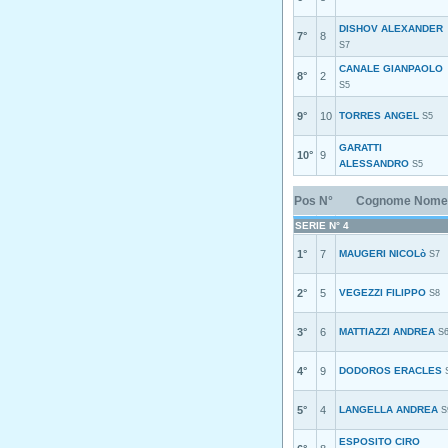
DISHOV ALEXANDER
7°
8
S7
CANALE GIANPAOLO
8°
2
S5
9°
10
TORRES ANGEL
S5
GARATTI
10°
9
ALESSANDRO
S5
Pos
N°
Cognome Nome
SERIE N° 4
1°
7
MAUGERI NICOLò
S7
2°
5
VEGEZZI FILIPPO
S8
3°
6
MATTIAZZI ANDREA
S
4°
9
DODOROS ERACLES
5°
4
LANGELLA ANDREA
S
ESPOSITO CIRO