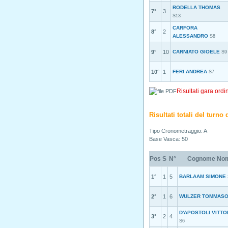
RODELLA THOMAS
7°
3
S13
CARFORA
8°
2
ALESSANDRO
S8
9°
10
CARNIATO GIOELE
S9
10°
1
FERI ANDREA
S7
Risultati gara ordi
Risultati totali del turno
Tipo Cronometraggio: A
Base Vasca: 50
Pos
S
N°
Cognome No
1°
1
5
BARLAAM SIMONE
2°
1
6
WULZER TOMMAS
D'APOSTOLI VITTO
3°
2
4
S6