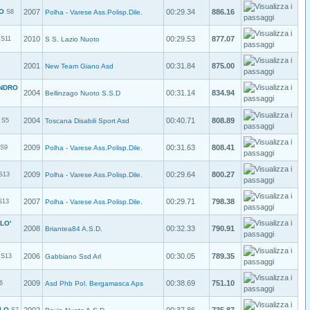
O
2007
00:29.34
886.16
S8
Polha - Varese Ass.Polisp.Dile.
2010
00:29.53
877.07
S11
S S. Lazio Nuoto
2001
00:31.84
875.00
New Team Giano Asd
NDRO
2004
00:31.14
834.94
Bellinzago Nuoto S.S.D
2004
00:40.71
808.89
S5
Toscana Disabili Sport Asd
2009
00:31.63
808.41
S9
Polha - Varese Ass.Polisp.Dile.
2009
00:29.64
800.27
S13
Polha - Varese Ass.Polisp.Dile.
2007
00:29.71
798.38
S13
Polha - Varese Ass.Polisp.Dile.
LO'
2008
00:32.33
790.91
Briantea84 A.S.D.
2006
00:30.05
789.35
S13
Gabbiano Ssd Arl
2009
00:38.69
751.10
6
Asd Phb Pol. Bergamasca Aps
RLO