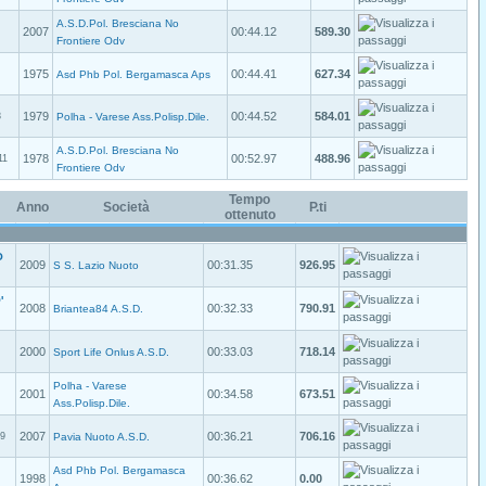
A.S.D.Pol. Bresciana No
2007
00:44.12
589.30
Frontiere Odv
1975
00:44.41
627.34
Asd Phb Pol. Bergamasca Aps
1979
00:44.52
584.01
8
Polha - Varese Ass.Polisp.Dile.
A.S.D.Pol. Bresciana No
1978
00:52.97
488.96
11
Frontiere Odv
Tempo
Anno
Società
P.ti
ottenuto
O
2009
00:31.35
926.95
S S. Lazio Nuoto
'
2008
00:32.33
790.91
Briantea84 A.S.D.
2000
00:33.03
718.14
Sport Life Onlus A.S.D.
Polha - Varese
2001
00:34.58
673.51
Ass.Polisp.Dile.
2007
00:36.21
706.16
9
Pavia Nuoto A.S.D.
Asd Phb Pol. Bergamasca
1998
00:36.62
0.00