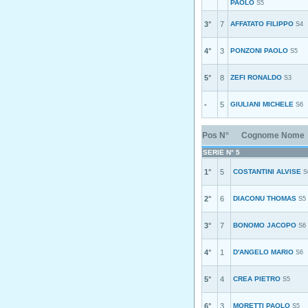
PAOLO
S5
3°
7
AFFATATO FILIPPO
S4
4°
3
PONZONI PAOLO
S5
5°
8
ZEFI RONALDO
S3
-
5
GIULIANI MICHELE
S6
Pos
N°
Cognome Nome
SERIE N° 5
1°
5
COSTANTINI ALVISE
S
2°
6
DIACONU THOMAS
S5
3°
7
BONOMO JACOPO
S6
4°
1
D'ANGELO MARIO
S6
5°
4
CREA PIETRO
S5
6°
3
MORETTI PAOLO
S5