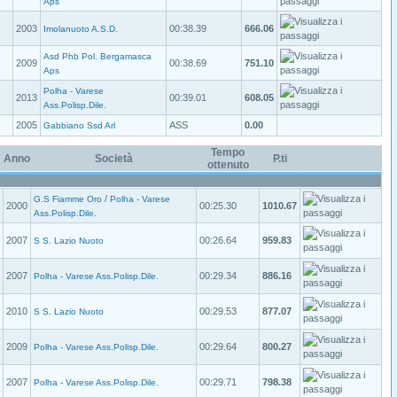
Aps
2003
00:38.39
666.06
Imolanuoto A.S.D.
Asd Phb Pol. Bergamasca
2009
00:38.69
751.10
Aps
Polha - Varese
2013
00:39.01
608.05
Ass.Polisp.Dile.
2005
ASS
0.00
Gabbiano Ssd Arl
Tempo
Anno
Società
P.ti
ottenuto
/
G.S Fiamme Oro
Polha - Varese
2000
00:25.30
1010.67
Ass.Polisp.Dile.
2007
00:26.64
959.83
S S. Lazio Nuoto
2007
00:29.34
886.16
Polha - Varese Ass.Polisp.Dile.
2010
00:29.53
877.07
S S. Lazio Nuoto
2009
00:29.64
800.27
Polha - Varese Ass.Polisp.Dile.
2007
00:29.71
798.38
Polha - Varese Ass.Polisp.Dile.