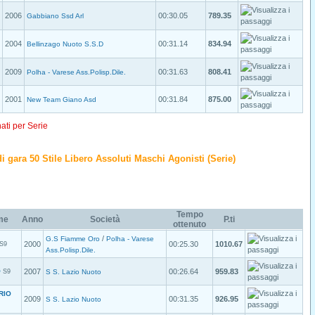
2006
00:30.05
789.35
Gabbiano Ssd Arl
2004
00:31.14
834.94
Bellinzago Nuoto S.S.D
2009
00:31.63
808.41
Polha - Varese Ass.Polisp.Dile.
2001
00:31.84
875.00
New Team Giano Asd
nati per Serie
 di gara 50 Stile Libero Assoluti Maschi Agonisti (Serie)
Tempo
me
Anno
Società
P.ti
ottenuto
/
G.S Fiamme Oro
Polha - Varese
2000
00:25.30
1010.67
S9
Ass.Polisp.Dile.
O
2007
00:26.64
959.83
S9
S S. Lazio Nuoto
RIO
2009
00:31.35
926.95
S S. Lazio Nuoto