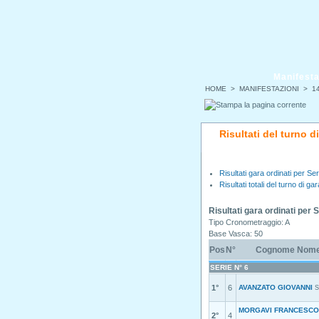
Manifesta
HOME
>
MANIFESTAZIONI
>
14
Risultati del turno d
Risultati gara ordinati per Ser
Risultati totali del turno di gar
Risultati gara ordinati per 
Tipo Cronometraggio: A
Base Vasca: 50
Pos
N°
Cognome Nom
SERIE N° 6
1°
6
AVANZATO GIOVANNI
S
MORGAVI FRANCESCO
2°
4