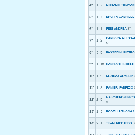
4°
1
7
MORANDI TOMMAS
5°
1
4
BRUFFA GABRIELE
6°
1
1
FERI ANDREA
S7
CARFORA ALESSA
7°
1
2
S8
8°
3
5
PASSERINI PIETRO
9°
1
10
CARNIATO GIOELE
10°
1
9
NEZIRAJ ALMEDIN
11°
1
8
RANIERI FABRIZIO
MASCHERONI NICO
12°
2
5
S9
13°
1
3
RODELLA THOMAS
14°
2
1
TEANI RICCARDO
S
TORCHIO GIANCA