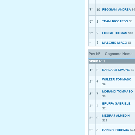
7°
10
REGGIANI ANDREA
S9
8°
1
TEANI RICCARDO
S6
9°
2
LONGO THOMAS
S13
-
3
MASCHIO MIRCO
S8
Pos
N°
Cognome Nome
SERIE N° 1
1°
5
BARLAAM SIMONE
S9
WULZER TOMMASO
2°
6
S9
MORANDI TOMMASO
3°
7
S8
BRUFFA GABRIELE
4°
4
S11
NEZIRAJ ALMEDIN
5°
9
S13
6°
8
RANIERI FABRIZIO
S13