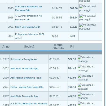
A.S.D.Pol. Bresciana No
1993
01:44.72
367.36
Frontiere Odv
A.S.D.Pol. Bresciana No
1968
01:56.55
282.54
Frontiere Odv
2001
02:10.75
315.11
Sport Life Onlus A.S.D.
Polisportiva Milanese 1979
2007
SQU
0.00
A.S.D.
Tempo
Anno
Società
P.ti
ottenuto
1987
00:55.66
522.10
6
Polisportiva Terraglio Asd
2002
00:58.34
564.45
Asd Silvia Tremolada Aps
2010
01:10.52
412.08
Asd Verona Swimming Team
2011
01:11.15
408.43
Polha - Varese Ass.Polisp.Dile.
2012
01:11.25
462.18
Asd Silvia Tremolada Aps
A.S.D.Pol. Bresciana No Frontiere
1995
01:16.53
430.29