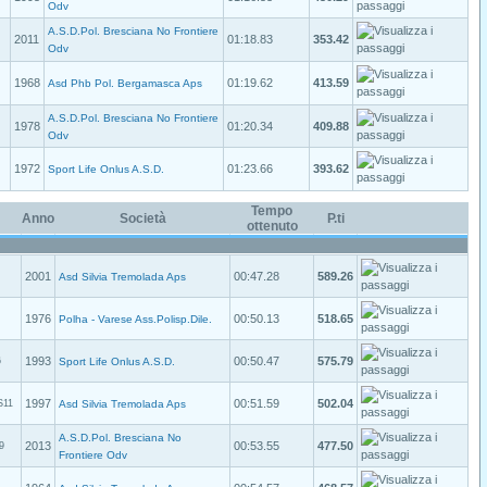
Odv
A.S.D.Pol. Bresciana No Frontiere
2011
01:18.83
353.42
Odv
1968
01:19.62
413.59
Asd Phb Pol. Bergamasca Aps
A.S.D.Pol. Bresciana No Frontiere
1978
01:20.34
409.88
Odv
1972
01:23.66
393.62
Sport Life Onlus A.S.D.
Tempo
Anno
Società
P.ti
ottenuto
2001
00:47.28
589.26
Asd Silvia Tremolada Aps
1976
00:50.13
518.65
Polha - Varese Ass.Polisp.Dile.
1993
00:50.47
575.79
6
Sport Life Onlus A.S.D.
1997
00:51.59
502.04
S11
Asd Silvia Tremolada Aps
A.S.D.Pol. Bresciana No
2013
00:53.55
477.50
9
Frontiere Odv