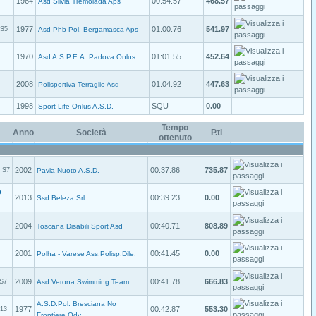
1964
00:54.57
468.57
Asd Silvia Tremolada Aps
1977
01:00.76
541.97
S5
Asd Phb Pol. Bergamasca Aps
1970
01:01.55
452.64
Asd A.S.P.E.A. Padova Onlus
2008
01:04.92
447.63
Polisportiva Terraglio Asd
1998
SQU
0.00
Sport Life Onlus A.S.D.
Tempo
Anno
Società
P.ti
ottenuto
2002
00:37.86
735.87
S7
Pavia Nuoto A.S.D.
O
2013
00:39.23
0.00
Ssd Beleza Srl
2004
00:40.71
808.89
Toscana Disabili Sport Asd
2001
00:41.45
0.00
Polha - Varese Ass.Polisp.Dile.
2009
00:41.78
666.83
S7
Asd Verona Swimming Team
A.S.D.Pol. Bresciana No
1977
00:42.87
553.30
13
Frontiere Odv