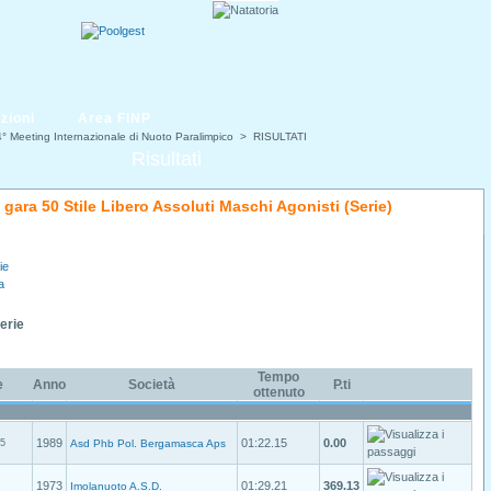
zioni
Area FINP
° Meeting Internazionale di Nuoto Paralimpico
> RISULTATI
Risultati
i gara 50 Stile Libero Assoluti Maschi Agonisti (Serie)
ie
a
Serie
Tempo
e
Anno
Società
P.ti
ottenuto
1989
01:22.15
0.00
5
Asd Phb Pol. Bergamasca Aps
1973
01:29.21
369.13
Imolanuoto A.S.D.