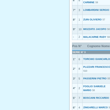
6°
8
CARMINE
S9
7°
3
LOMBARDINI SERGIO
8°
1
ZUIN OLIVIERO
S7
9°
10
MOZZATO JACOPO
S6
-
2
MALACARNE RUDY
S9
Pos
N°
Cognome Nome
SERIE N° 3
1°
6
TORCHIO GIANCARLO
PLIZZARI FRANCESC
2°
8
S10
3°
5
PASSERINI PIETRO
S5
FOGLIO SAMUELE
4°
2
MARIO
S8
5°
7
BOSCAINI RICCARDO
6°
4
ZINGARELLI MARCO
S