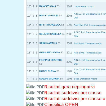
10°
2
1
RANCATI GAIA
2002
S3
Pavia Nuoto A.S.D.
A.S.D.Pol. Bresciana No Fron
11°
2
5
RIZZETTI GIULIA
2008
S5
Odv
12°
3
4
BIFFI FRANCESCA
1997
S4
Asd Phb Pol. Bergamasca A
A.S.D.Pol. Bresciana No Fron
13°
2
7
CELATO ISABELLA
2000
S4
Odv
14°
3
5
SPINI MARTINA
2002
S3
Asd Silvia Tremolada Aps
15°
2
6
GERMANO SONIA
2011
S5
Asd Silvia Tremolada Aps
FILIPPINI BEATRICE
A.S.D.Pol. Bresciana No Fron
16°
3
3
2002
Odv
S3
A.S.D.Pol. Bresciana No Fron
17°
2
3
MOSSI ELENA
1982
S8
Odv
-
2
2
1996
SUSANI GIORGIA
Scsd Derthona Nuoto
S5
Risultati gara riepilogativi
Risultati suddivisi per classe
Risultati suddivisi per classe 
Classifica OPEN