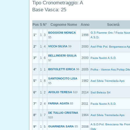
Tipo Cronometraggio: A
Base Vasca: 25
Pos
S
N°
Cognome Nome
Anno
Società
/
BOGGIONI MONICA
G.S Fiamme Oro
Pavia Nuo
1°
1
3
1998
A.S.D.
S5
2°
1
4
VICCH SILVIA
2000
S9
Asd Phb Pol. Bergamasca A
BELLINGERI GIULIA
3°
1
6
2000
Pavia Nuoto A.S.D.
S7
4°
1
1
BISTOLETTI ERICA
2005
S6
Polha - Varese Ass.Polisp.Dil
SANTONOCITO LISA
5°
1
8
1982
Asd Silvia Tremolada Aps
S5
6°
1
2
AVOLIO TERESA
2014
S10
Ssd Beleza Srl
7°
2
4
FARINA AGATA
2011
S5
Pavia Nuoto A.S.D.
DE TULLIO CRISTINA
8°
1
7
1964
Asd Silvia Tremolada Aps
S10
A.S.D.Pol. Bresciana No Fron
9°
1
5
GUARNERA SARA
2008
S5
Odv