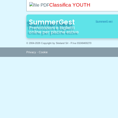
Classifica YOUTH
SummerGest
Prenotazioni e biglietti
online per piscine estive
© 2004-2026 Copyright by Siteland Srl - P.Iva 03249400270
Privacy
-
Cookie