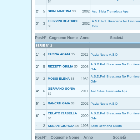
S4
2°
5
SPINI MARTINA
2002
S3
Asd Silvia Tremolada Aps
FILIPPINI BEATRICE
A.S.D.Pol. Bresciana No Frontier
3°
3
2002
Odv
S3
Pos
N°
Cognome Nome
Anno
Società
SERIE N° 2
1°
4
FARINA AGATA
2011
S5
Pavia Nuoto A.S.D.
A.S.D.Pol. Bresciana No Frontiere
2°
5
RIZZETTI GIULIA
2008
S5
Odv
A.S.D.Pol. Bresciana No Frontiere
3°
3
MOSSI ELENA
1982
S8
Odv
GERMANO SONIA
4°
6
2011
Asd Silvia Tremolada Aps
S5
5°
1
RANCATI GAIA
2002
S3
Pavia Nuoto A.S.D.
CELATO ISABELLA
A.S.D.Pol. Bresciana No Frontiere
6°
7
2000
Odv
S4
-
2
1996
SUSANI GIORGIA
Scsd Derthona Nuoto
S5
Pos
N°
Cognome Nome
Anno
Società