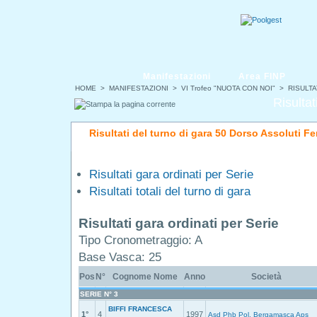
Manifestazioni
Area FINP
HOME
>
MANIFESTAZIONI
>
VI Trofeo "NUOTA CON NOI"
> RISULTA
Risultat
Risultati del turno di gara 50 Dorso Assoluti F
Risultati gara ordinati per Serie
Risultati totali del turno di gara
Risultati gara ordinati per Serie
Tipo Cronometraggio: A
Base Vasca: 25
Pos
N°
Cognome Nome
Anno
Società
SERIE N° 3
BIFFI FRANCESCA
1°
4
1997
Asd Phb Pol. Bergamasca Aps