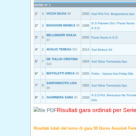
SERIE N° 1
1°
4
VICCH SILVIA
2000
S9
Asd Phb Pol. Bergamasca Aps
/
G.S Fiamme Oro
Pavia Nuoto
2°
3
BOGGIONI MONICA
1998
S5
A.S.D.
BELLINGERI GIULIA
3°
6
2000
Pavia Nuoto A.S.D.
S7
4°
2
AVOLIO TERESA
2014
S10
Ssd Beleza Srl
DE TULLIO CRISTINA
5°
7
1964
Asd Silvia Tremolada Aps
S10
6°
1
BISTOLETTI ERICA
2005
S6
Polha - Varese Ass.Polisp.Dile.
SANTONOCITO LISA
7°
8
1982
Asd Silvia Tremolada Aps
S5
A.S.D.Pol. Bresciana No Fronti
8°
5
GUARNERA SARA
2008
S5
Odv
Risultati gara ordinati per Seri
Risultati totali del turno di gara 50 Dorso Assoluti Fe