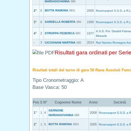
MARIAGIOVANNA
SB9
2°
5
BOTTA RAMONA
2005
SB11
Roxenasport S.S.D. a R.L
3°
6
SARDELLA ROBERTA
1990
SB4
Roxenasport S.S.D. a R.L
A.S.D. Pol. Disabili Fabri
4°
2
STROPPA FEDERICA
1977
SB3
Mirasole
-
3
2014
CICOGNANI MARTINA
Rari Nantes Romagna As
SB5
Risultati gara ordinati per Seri
Risultati totali del turno di gara 50 Rana Assoluti Fem
Tipo Cronometraggio: A
Base Vasca: 50
Pos
S
N°
Cognome Nome
Anno
Società
GERNONE
1°
1
4
2008
Roxenasport S.S.D. a R
MARIAGIOVANNA
SB9
2°
1
5
BOTTA RAMONA
2005
SB11
Roxenasport S.S.D. a R