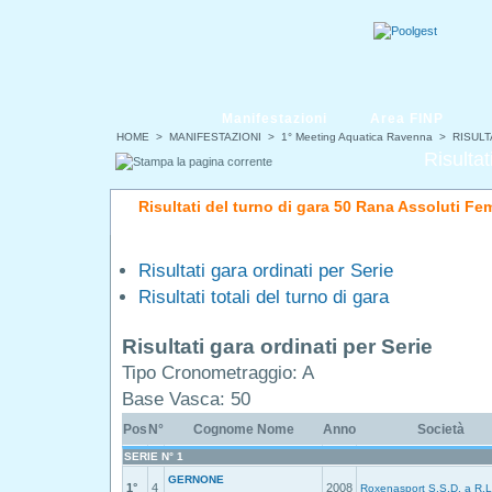
Manifestazioni
Area FINP
HOME
>
MANIFESTAZIONI
>
1° Meeting Aquatica Ravenna
> RISULT
Risultat
Risultati del turno di gara 50 Rana Assoluti Fe
Risultati gara ordinati per Serie
Risultati totali del turno di gara
Risultati gara ordinati per Serie
Tipo Cronometraggio: A
Base Vasca: 50
Pos
N°
Cognome Nome
Anno
Società
SERIE N° 1
GERNONE
1°
4
2008
Roxenasport S.S.D. a R.L