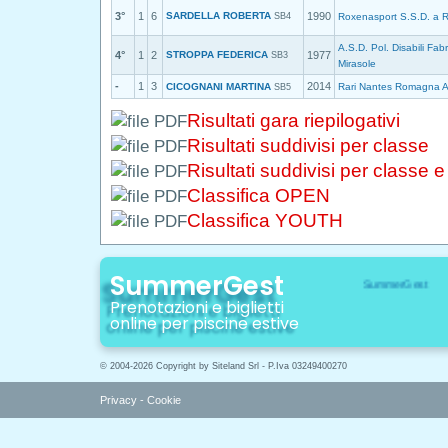
3°
1
6
SARDELLA ROBERTA
1990
SB4
Roxenasport S.S.D. a R
A.S.D. Pol. Disabili Fab
4°
1
2
STROPPA FEDERICA
1977
SB3
Mirasole
-
1
3
2014
CICOGNANI MARTINA
Rari Nantes Romagna 
SB5
Risultati gara riepilogativi
Risultati suddivisi per classe
Risultati suddivisi per classe 
Classifica OPEN
Classifica YOUTH
SummerGest
Prenotazioni e biglietti
online per piscine estive
© 2004-2026 Copyright by Siteland Srl - P.Iva 03249400270
Privacy
-
Cookie