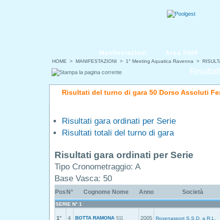
Manifestazioni
Area FINP
HOME
>
MANIFESTAZIONI
>
1° Meeting Aquatica Ravenna
> RISULT
Risultat
Risultati del turno di gara 50 Dorso Assoluti F
Risultati gara ordinati per Serie
Risultati totali del turno di gara
Risultati gara ordinati per Serie
Tipo Cronometraggio: A
Base Vasca: 50
Pos
N°
Cognome Nome
Anno
Società
SERIE N° 1
1°
4
BOTTA RAMONA
2005
S11
Roxenasport S.S.D. a R.L.