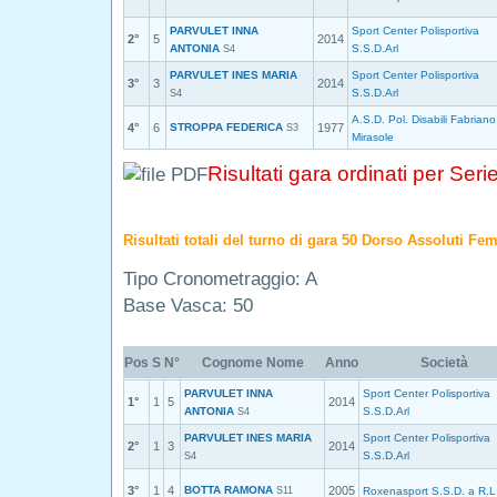
PARVULET INNA
Sport Center Polisportiva
2°
5
2014
ANTONIA
S.S.D.Arl
S4
PARVULET INES MARIA
Sport Center Polisportiva
3°
3
2014
S.S.D.Arl
S4
A.S.D. Pol. Disabili Fabriano
4°
6
STROPPA FEDERICA
1977
S3
Mirasole
Risultati gara ordinati per Seri
Risultati totali del turno di gara 50 Dorso Assoluti Fe
Tipo Cronometraggio: A
Base Vasca: 50
Pos
S
N°
Cognome Nome
Anno
Società
PARVULET INNA
Sport Center Polisportiva
1°
1
5
2014
ANTONIA
S.S.D.Arl
S4
PARVULET INES MARIA
Sport Center Polisportiva
2°
1
3
2014
S.S.D.Arl
S4
3°
1
4
BOTTA RAMONA
2005
S11
Roxenasport S.S.D. a R.L