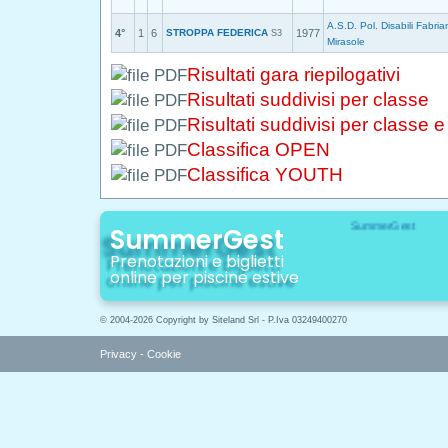
A.S.D. Pol. Disabili Fabri
4°
1
6
STROPPA FEDERICA
1977
S3
Mirasole
Risultati gara riepilogativi
Risultati suddivisi per classe
Risultati suddivisi per classe 
Classifica OPEN
Classifica YOUTH
SummerGest
Prenotazioni e biglietti
online per piscine estive
© 2004-2026 Copyright by Siteland Srl - P.Iva 03249400270
Privacy
-
Cookie