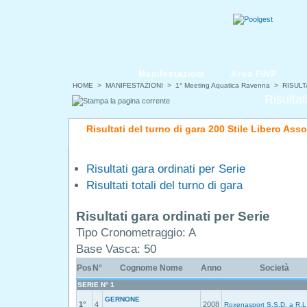
Manifestazioni
Area FINP
HOME
>
MANIFESTAZIONI
>
1° Meeting Aquatica Ravenna
> RISULT
Risultat
Risultati del turno di gara 200 Stile Libero Ass
Risultati gara ordinati per Serie
Risultati totali del turno di gara
Risultati gara ordinati per Serie
Tipo Cronometraggio: A
Base Vasca: 50
Pos
N°
Cognome Nome
Anno
Società
SERIE N° 1
GERNONE
1°
4
2008
Roxenasport S.S.D. a R.L