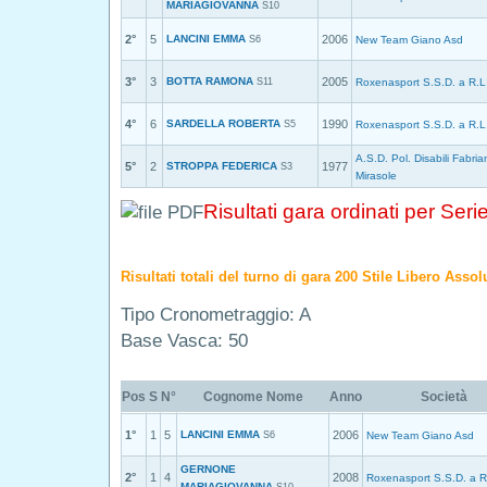
MARIAGIOVANNA
S10
2°
5
LANCINI EMMA
2006
S6
New Team Giano Asd
3°
3
BOTTA RAMONA
2005
S11
Roxenasport S.S.D. a R.L
4°
6
SARDELLA ROBERTA
1990
S5
Roxenasport S.S.D. a R.L
A.S.D. Pol. Disabili Fabri
5°
2
STROPPA FEDERICA
1977
S3
Mirasole
Risultati gara ordinati per Seri
Risultati totali del turno di gara 200 Stile Libero Asso
Tipo Cronometraggio: A
Base Vasca: 50
Pos
S
N°
Cognome Nome
Anno
Società
1°
1
5
LANCINI EMMA
2006
S6
New Team Giano Asd
GERNONE
2°
1
4
2008
Roxenasport S.S.D. a R
MARIAGIOVANNA