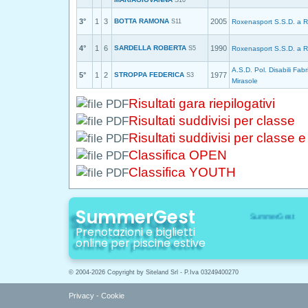
S10
3°
1
3
BOTTA RAMONA
2005
S11
Roxenasport S.S.D. a R
4°
1
6
SARDELLA ROBERTA
1990
S5
Roxenasport S.S.D. a R
A.S.D. Pol. Disabili Fab
5°
1
2
STROPPA FEDERICA
1977
S3
Mirasole
Risultati gara riepilogativi
Risultati suddivisi per classe
Risultati suddivisi per classe 
Classifica OPEN
Classifica YOUTH
SummerGest
Prenotazioni e biglietti
online per piscine estive
© 2004-2026 Copyright by Siteland Srl - P.Iva 03249400270
Privacy
-
Cookie