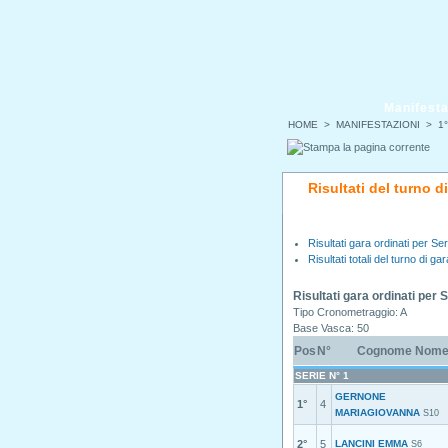
Manifesta
HOME
>
MANIFESTAZIONI
>
1
Risultati del turno d
Risultati gara ordinati per Ser
Risultati totali del turno di gar
Risultati gara ordinati per 
Tipo Cronometraggio: A
Base Vasca: 50
Pos
N°
Cognome Nom
SERIE N° 1
GERNONE
1°
4
MARIAGIOVANNA
S10
2°
5
LANCINI EMMA
S6