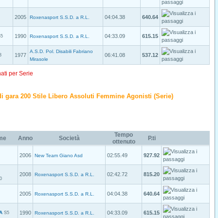
2005
04:04.38
640.64
Roxenasport S.S.D. a R.L.
1990
04:33.09
615.15
S5
Roxenasport S.S.D. a R.L.
A.S.D. Pol. Disabili Fabriano
1977
06:41.08
537.12
3
Mirasole
nati per Serie
o di gara 200 Stile Libero Assoluti Femmine Agonisti (Serie)
Tempo
me
Anno
Società
P.ti
ottenuto
2006
02:55.49
927.92
New Team Giano Asd
2008
02:42.72
815.20
Roxenasport S.S.D. a R.L.
0
2005
04:04.38
640.64
Roxenasport S.S.D. a R.L.
A
1990
04:33.09
615.15
S5
Roxenasport S.S.D. a R.L.