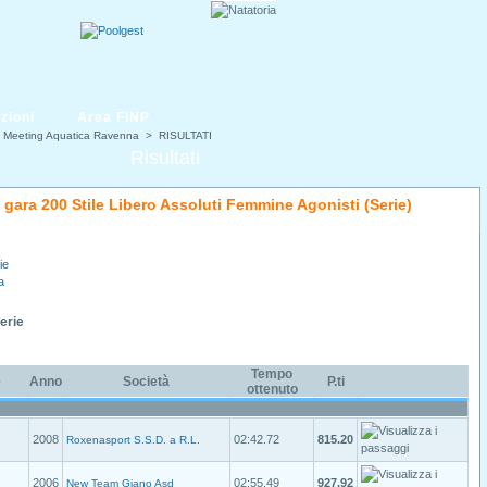
zioni
Area FINP
° Meeting Aquatica Ravenna
> RISULTATI
Risultati
i gara 200 Stile Libero Assoluti Femmine Agonisti (Serie)
ie
a
Serie
Tempo
e
Anno
Società
P.ti
ottenuto
2008
02:42.72
815.20
Roxenasport S.S.D. a R.L.
2006
02:55.49
927.92
New Team Giano Asd