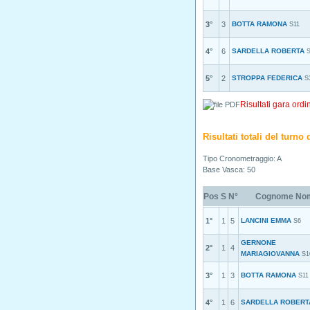
3°
3
BOTTA RAMONA
S11
4°
6
SARDELLA ROBERTA
5°
2
STROPPA FEDERICA
S
Risultati gara ordi
Risultati totali del turn
Tipo Cronometraggio: A
Base Vasca: 50
Pos
S
N°
Cognome No
1°
1
5
LANCINI EMMA
S6
GERNONE
2°
1
4
MARIAGIOVANNA
S1
3°
1
3
BOTTA RAMONA
S11
4°
1
6
SARDELLA ROBERT