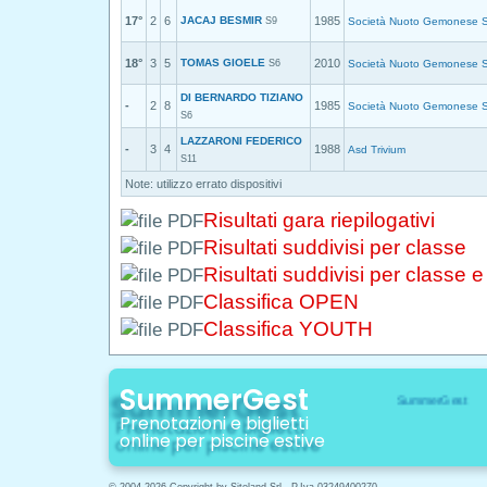
17°
2
6
JACAJ BESMIR
1985
S9
Società Nuoto Gemonese S
18°
3
5
TOMAS GIOELE
2010
S6
Società Nuoto Gemonese S
DI BERNARDO TIZIANO
-
2
8
1985
Società Nuoto Gemonese S
S6
LAZZARONI FEDERICO
-
3
4
1988
Asd Trivium
S11
Note: utilizzo errato dispositivi
Risultati gara riepilogativi
Risultati suddivisi per classe
Risultati suddivisi per classe 
Classifica OPEN
Classifica YOUTH
SummerGest
Prenotazioni e biglietti
online per piscine estive