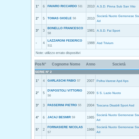
1°
6
FAVARO RICCARDO
2010
S11
A.S.D. Pinna Sub San Vito
Società Nuoto Gemonese Ss
2°
5
TOMAS GIOELE
2010
S6
Arl
BONELLO FRANCESCO
3°
3
1981
A.S.D. Fai Sport
S8
LAZZARONI FEDERICO
-
4
1988
Asd Trivium
S11
Note: utilizzo errato dispositivi
Pos
N°
Cognome Nome
Anno
Società
SERIE N° 2
1°
4
GARLASCHI FABIO
2007
S7
Polha-Varese Apd Aps
D'APOSTOLI VITTORIO
2°
5
2009
S S. Lazio Nuoto
S6
3°
3
PASSERINI PIETRO
2004
S5
Toscana Disabili Sport Asd
Società Nuoto Gemonese Ss
4°
6
JACAJ BESMIR
1985
S9
Arl
FORNASIERE NICOLAS
Società Nuoto Gemonese Ss
5°
2
1988
Arl
S7