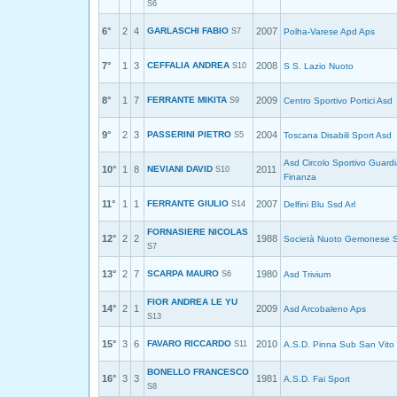
S6
6°
2
4
GARLASCHI FABIO
2007
S7
Polha-Varese Apd Aps
7°
1
3
CEFFALIA ANDREA
2008
S10
S S. Lazio Nuoto
8°
1
7
FERRANTE MIKITA
2009
S9
Centro Sportivo Portici Asd
9°
2
3
PASSERINI PIETRO
2004
S5
Toscana Disabili Sport Asd
Asd Circolo Sportivo Guardi
10°
1
8
NEVIANI DAVID
2011
S10
Finanza
11°
1
1
FERRANTE GIULIO
2007
S14
Delfini Blu Ssd Arl
FORNASIERE NICOLAS
12°
2
2
1988
Società Nuoto Gemonese S
S7
13°
2
7
SCARPA MAURO
1980
S6
Asd Trivium
FIOR ANDREA LE YU
14°
2
1
2009
Asd Arcobaleno Aps
S13
15°
3
6
FAVARO RICCARDO
2010
S11
A.S.D. Pinna Sub San Vito
BONELLO FRANCESCO
16°
3
3
1981
A.S.D. Fai Sport
S8