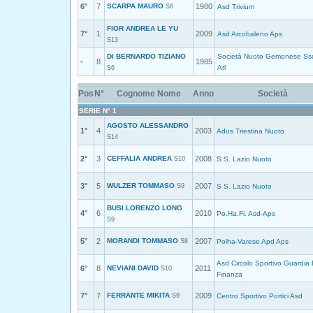
6°
7
SCARPA MAURO
1980
S6
Asd Trivium
FIOR ANDREA LE YU
7°
1
2009
Asd Arcobaleno Aps
S13
DI BERNARDO TIZIANO
Società Nuoto Gemonese Ss
-
8
1985
Arl
S6
Pos
N°
Cognome Nome
Anno
Società
SERIE N° 1
AGOSTO ALESSANDRO
1°
4
2003
Adus Triestina Nuoto
S14
2°
3
CEFFALIA ANDREA
2008
S10
S S. Lazio Nuoto
3°
5
WULZER TOMMASO
2007
S9
S S. Lazio Nuoto
BUSI LORENZO LONG
4°
6
2010
Po.Ha.Fi. Asd-Aps
S9
5°
2
MORANDI TOMMASO
2007
S8
Polha-Varese Apd Aps
Asd Circolo Sportivo Guardia 
6°
8
NEVIANI DAVID
2011
S10
Finanza
7°
7
FERRANTE MIKITA
2009
S9
Centro Sportivo Portici Asd