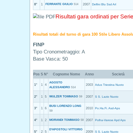
8°
1
FERRANTE GIULIO
2007
S14
Delfini Blu Ssd Arl
Risultati gara ordinati per Seri
Risultati totali del turno di gara 100 Stile Libero Asso
FINP
Tipo Cronometraggio: A
Base Vasca: 50
Pos
S
N°
Cognome Nome
Anno
Società
AGOSTO
1°
1
4
2003
Adus Triestina Nuoto
ALESSANDRO
S14
2°
1
5
WULZER TOMMASO
2007
S9
S S. Lazio Nuoto
BUSI LORENZO LONG
3°
1
6
2010
Po.Ha.Fi. Asd-Aps
S9
4°
1
2
MORANDI TOMMASO
2007
S8
Polha-Varese Apd Aps
D'APOSTOLI VITTORIO
5°
2
5
2009
S S. Lazio Nuoto