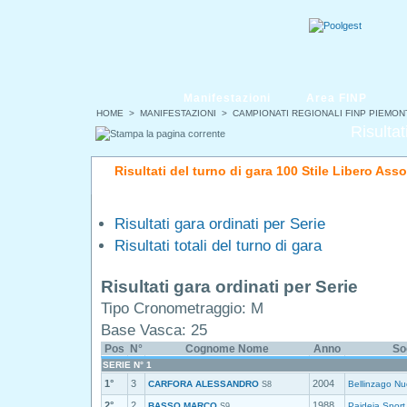
Manifestazioni
Area FINP
HOME
>
MANIFESTAZIONI
>
CAMPIONATI REGIONALI FINP PIEMON
Risultat
Risultati del turno di gara 100 Stile Libero Asso
Risultati gara ordinati per Serie
Risultati totali del turno di gara
Risultati gara ordinati per Serie
Tipo Cronometraggio: M
Base Vasca: 25
Pos
N°
Cognome Nome
Anno
So
SERIE N° 1
1°
3
2004
CARFORA ALESSANDRO
Bellinzago Nu
S8
2°
2
1988
BASSO MARCO
Paideia Sport
S9