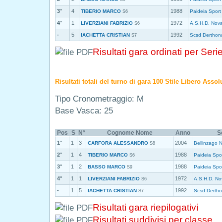
3°
4
1988
TIBERIO MARCO
Paideia Sport
S6
4°
1
1972
LIVERZIANI FABRIZIO
A.S.H.D. Nov
S6
-
5
1992
IACHETTA CRISTIAN
Scsd Derthon
S7
Risultati gara ordinati per Seri
Risultati totali del turno di gara 100 Stile Libero Asso
Tipo Cronometraggio: M
Base Vasca: 25
Pos
S
N°
Cognome Nome
Anno
S
1°
1
3
2004
CARFORA ALESSANDRO
Bellinzago 
S8
2°
1
4
1988
TIBERIO MARCO
Paideia Spor
S6
3°
1
2
1988
BASSO MARCO
Paideia Spor
S9
4°
1
1
1972
LIVERZIANI FABRIZIO
A.S.H.D. No
S6
-
1
5
1992
IACHETTA CRISTIAN
Scsd Derth
S7
Risultati gara riepilogativi
Risultati suddivisi per classe