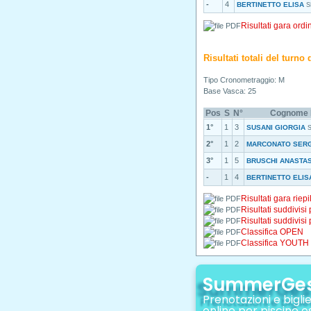
-
4
BERTINETTO ELISA
S
Risultati gara ordi
Risultati totali del turn
Tipo Cronometraggio: M
Base Vasca: 25
Pos
S
N°
Cognome
1°
1
3
SUSANI GIORGIA
2°
1
2
MARCONATO SERG
3°
1
5
BRUSCHI ANASTAS
-
1
4
BERTINETTO ELIS
Risultati gara riepi
Risultati suddivisi
Risultati suddivisi
Classifica OPEN
Classifica YOUTH
SummerGe
Prenotazioni e biglie
online per piscine e