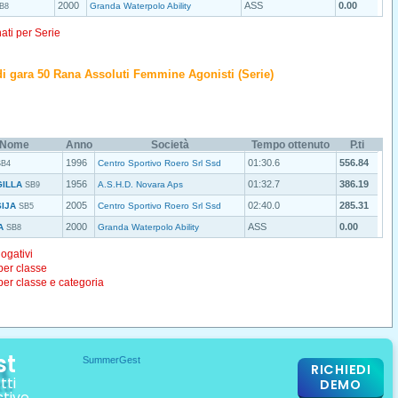
2000
ASS
0.00
Granda Waterpolo Ability
B8
nati per Serie
o di gara 50 Rana Assoluti Femmine Agonisti (Serie)
 Nome
Anno
Società
Tempo ottenuto
P.ti
1996
01:30.6
556.84
Centro Sportivo Roero Srl Ssd
SB4
1956
01:32.7
386.19
ILLA
A.S.H.D. Novara Aps
SB9
2005
02:40.0
285.31
IJA
Centro Sportivo Roero Srl Ssd
SB5
2000
ASS
0.00
A
Granda Waterpolo Ability
SB8
logativi
 per classe
 per classe e categoria
st
RICHIEDI
tti
DEMO
stive