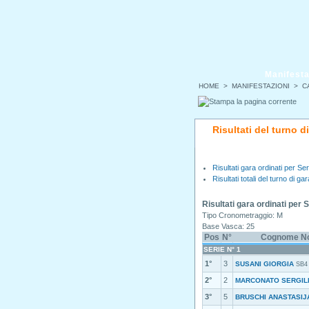
Manifesta
HOME
>
MANIFESTAZIONI
>
C
Risultati del turno 
Risultati gara ordinati per Ser
Risultati totali del turno di gar
Risultati gara ordinati per 
Tipo Cronometraggio: M
Base Vasca: 25
Pos
N°
Cognome N
SERIE N° 1
1°
3
SUSANI GIORGIA
SB4
2°
2
MARCONATO SERGIL
3°
5
BRUSCHI ANASTASIJ