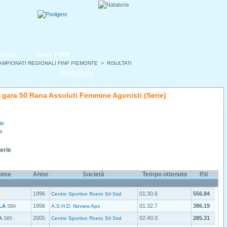
zioni
Area FINP
AMPIONATI REGIONALI FINP PIEMONTE
> RISULTATI
Risultati
di gara 50 Rana Assoluti Femmine Agonisti (Serie)
ie
a
Serie
ome
Anno
Società
Tempo ottenuto
P.ti
1996
01:30.6
556.84
Centro Sportivo Roero Srl Ssd
1956
01:32.7
386.19
LA
A.S.H.D. Novara Aps
SB9
2005
02:40.0
285.31
A
Centro Sportivo Roero Srl Ssd
SB5