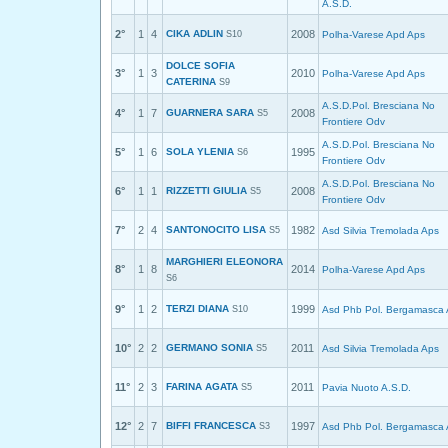
A.S.D.
2°
1
4
CIKA ADLIN
2008
S10
Polha-Varese Apd Aps
DOLCE SOFIA
3°
1
3
2010
Polha-Varese Apd Aps
CATERINA
S9
A.S.D.Pol. Bresciana No
4°
1
7
GUARNERA SARA
2008
S5
Frontiere Odv
A.S.D.Pol. Bresciana No
5°
1
6
SOLA YLENIA
1995
S6
Frontiere Odv
A.S.D.Pol. Bresciana No
6°
1
1
RIZZETTI GIULIA
2008
S5
Frontiere Odv
7°
2
4
SANTONOCITO LISA
1982
S5
Asd Silvia Tremolada Aps
MARGHIERI ELEONORA
8°
1
8
2014
Polha-Varese Apd Aps
S6
9°
1
2
TERZI DIANA
1999
S10
Asd Phb Pol. Bergamasca
10°
2
2
GERMANO SONIA
2011
S5
Asd Silvia Tremolada Aps
11°
2
3
FARINA AGATA
2011
S5
Pavia Nuoto A.S.D.
12°
2
7
BIFFI FRANCESCA
1997
S3
Asd Phb Pol. Bergamasca