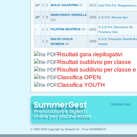
13°
2
5
BOLIS VALENTINA
2013
S7
Asd Phb Pol. Bergamasca
MARCONATO SERGILLA
14°
2
8
1956
A.S.H.D. Novara Aps
S10
A.S.D.Pol. Bresciana No
-
2
1
FILIPPINI BEATRICE
2002
S3
Frontiere Odv
BALDO GIULIA
A.S.D. Propatria Disabili B
-
2
6
1999
ROWENA
Arsizio
S6
Risultati gara riepilogativi
Risultati suddivisi per classe
Risultati suddivisi per classe 
Classifica OPEN
Classifica YOUTH
SummerGest
Prenotazioni e biglietti
online per piscine estive
© 2004-2026 Copyright by Siteland Srl - P.Iva 03249400270