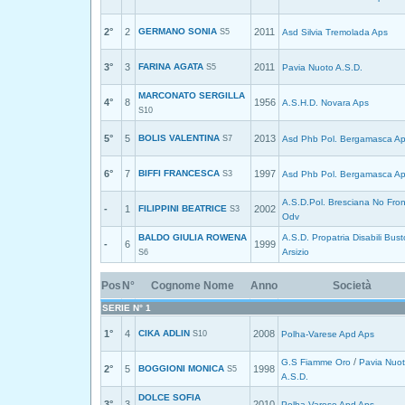
2°
2
GERMANO SONIA
2011
S5
Asd Silvia Tremolada Aps
3°
3
FARINA AGATA
2011
S5
Pavia Nuoto A.S.D.
MARCONATO SERGILLA
4°
8
1956
A.S.H.D. Novara Aps
S10
5°
5
BOLIS VALENTINA
2013
S7
Asd Phb Pol. Bergamasca A
6°
7
BIFFI FRANCESCA
1997
S3
Asd Phb Pol. Bergamasca A
A.S.D.Pol. Bresciana No Fron
-
1
FILIPPINI BEATRICE
2002
S3
Odv
BALDO GIULIA ROWENA
A.S.D. Propatria Disabili Bust
-
6
1999
Arsizio
S6
Pos
N°
Cognome Nome
Anno
Società
SERIE N° 1
1°
4
CIKA ADLIN
2008
S10
Polha-Varese Apd Aps
/
G.S Fiamme Oro
Pavia Nuo
2°
5
BOGGIONI MONICA
1998
S5
A.S.D.
DOLCE SOFIA
3°
3
2010
Polha-Varese Apd Aps