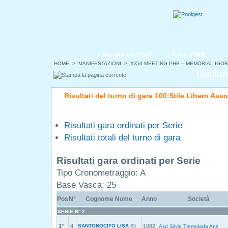
Manifestazioni
Area FINP
HOME
>
MANIFESTAZIONI
>
XXVI MEETING PHB – MEMORIAL IGOR
Risultat
Risultati del turno di gara 100 Stile Libero Ass
Risultati gara ordinati per Serie
Risultati totali del turno di gara
Risultati gara ordinati per Serie
Tipo Cronometraggio: A
Base Vasca: 25
Pos
N°
Cognome Nome
Anno
Società
SERIE N° 2
1°
4
SANTONOCITO LISA
1982
S5
Asd Silvia Tremolada Aps