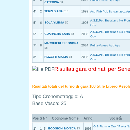
CATERINA
S9
4°
2
TERZI DIANA
1999
S10
Asd Phb Pol. Bergamasca Ap
A.S.D.Pol. Bresciana No Fron
5°
6
SOLA YLENIA
1995
S6
Odv
A.S.D.Pol. Bresciana No Fron
6°
7
GUARNERA SARA
2008
S5
Odv
MARGHIERI ELEONORA
7°
8
2014
Polha-Varese Apd Aps
S6
A.S.D.Pol. Bresciana No Fron
8°
1
RIZZETTI GIULIA
2008
S5
Odv
Risultati gara ordinati per Seri
Risultati totali del turno di gara 100 Stile Libero Asso
Tipo Cronometraggio: A
Base Vasca: 25
Pos
S
N°
Cognome Nome
Anno
Società
/
G.S Fiamme Oro
Pavia N
1°
1
5
BOGGIONI MONICA
1998
S5