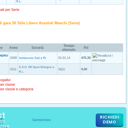
R.L.
nati per Serie
 di gara 50 Stile Libero Assoluti Maschi (Serie)
Tempo
me
Anno
Società
P.ti
ottenuto
ANDRO
2008
01:01.14
475.30
Imolanuoto Ssd a Rl
S.S.D. Dlf Sport Bologna a
2011
SQU
0.00
R.L.
logativi
 per classe
 per classe e categoria
st
RICHIEDI
tti
DEMO
stive