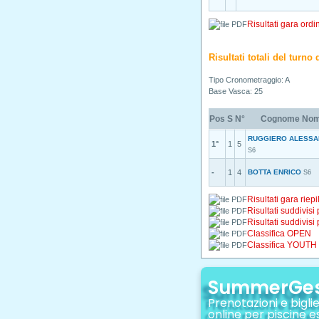
Risultati gara ordi
Risultati totali del turno
Tipo Cronometraggio: A
Base Vasca: 25
Pos
S
N°
Cognome No
RUGGIERO ALESS
1°
1
5
S6
-
1
4
BOTTA ENRICO
S6
Risultati gara riepi
Risultati suddivisi
Risultati suddivisi
Classifica OPEN
Classifica YOUTH
SummerGe
Prenotazioni e biglie
online per piscine e