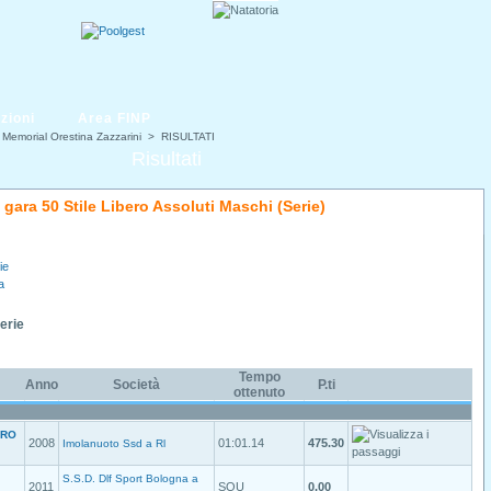
zioni
Area FINP
I Memorial Orestina Zazzarini
> RISULTATI
Risultati
i gara 50 Stile Libero Assoluti Maschi (Serie)
ie
a
Serie
Tempo
Anno
Società
P.ti
ottenuto
DRO
2008
01:01.14
475.30
Imolanuoto Ssd a Rl
S.S.D. Dlf Sport Bologna a
2011
SQU
0.00