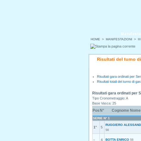
Manifesta
HOME
>
MANIFESTAZIONI
>
II
Risultati del turno d
Risultati gara ordinati per Ser
Risultati totali del turno di gar
Risultati gara ordinati per 
Tipo Cronometraggio: A
Base Vasca: 25
Pos
N°
Cognome Nome
SERIE N° 1
RUGGIERO ALESSAN
1°
5
S6
-
4
BOTTA ENRICO
S6