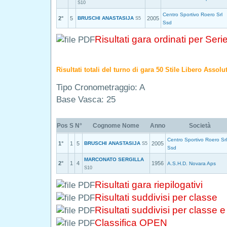
S10
Centro Sportivo Roero Srl
2°
5
BRUSCHI ANASTASIJA
2005
S5
Ssd
Risultati gara ordinati per Seri
Risultati totali del turno di gara 50 Stile Libero Assol
Tipo Cronometraggio: A
Base Vasca: 25
Pos
S
N°
Cognome Nome
Anno
Società
Centro Sportivo Roero Srl
1°
1
5
BRUSCHI ANASTASIJA
2005
S5
Ssd
MARCONATO SERGILLA
2°
1
4
1956
A.S.H.D. Novara Aps
S10
Risultati gara riepilogativi
Risultati suddivisi per classe
Risultati suddivisi per classe 
Classifica OPEN