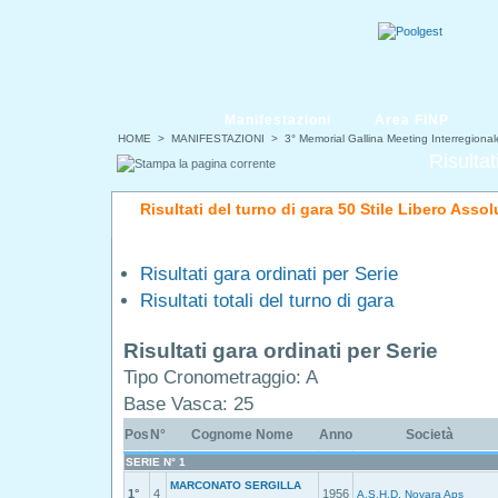
Manifestazioni
Area FINP
HOME
>
MANIFESTAZIONI
>
3° Memorial Gallina Meeting Interregiona
Risultat
Risultati del turno di gara 50 Stile Libero Asso
Risultati gara ordinati per Serie
Risultati totali del turno di gara
Risultati gara ordinati per Serie
Tipo Cronometraggio: A
Base Vasca: 25
Pos
N°
Cognome Nome
Anno
Società
SERIE N° 1
MARCONATO SERGILLA
1°
4
1956
A.S.H.D. Novara Aps