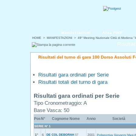
Manifestazioni
Area FINP
HOME
>
MANIFESTAZIONI
>
49° Meeting Nazionale Città di Modena 
Risultat
Risultati del turno di gara 100 Dorso Assoluti 
Risultati gara ordinati per Serie
Risultati totali del turno di gara
Risultati gara ordinati per Serie
Tipo Cronometraggio: A
Base Vasca: 50
Pos
N°
Cognome Nome
Anno
Società
SERIE N° 1
1°
6
DE COL DEBORAH
2001
S7
Polisportiva Giovanni Masi 