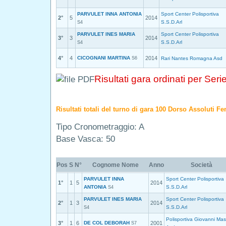
PARVULET INNA ANTONIA
Sport Center Polisportiva
2°
5
2014
S.S.D.Arl
S4
PARVULET INES MARIA
Sport Center Polisportiva
3°
3
2014
S.S.D.Arl
S4
4°
4
CICOGNANI MARTINA
2014
S6
Rari Nantes Romagna Asd
Risultati gara ordinati per Seri
Risultati totali del turno di gara 100 Dorso Assoluti F
Tipo Cronometraggio: A
Base Vasca: 50
Pos
S
N°
Cognome Nome
Anno
Società
PARVULET INNA
Sport Center Polisportiva
1°
1
5
2014
ANTONIA
S.S.D.Arl
S4
PARVULET INES MARIA
Sport Center Polisportiva
2°
1
3
2014
S.S.D.Arl
S4
Polisportiva Giovanni Mas
3°
1
6
DE COL DEBORAH
2001
S7