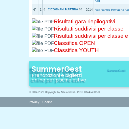
Asd
4°
1
4
CICOGNANI MARTINA
2014
S6
Rari Nantes Romagna As
Risultati gara riepilogativi
Risultati suddivisi per classe
Risultati suddivisi per classe 
Classifica OPEN
Classifica YOUTH
SummerGest
Prenotazioni e biglietti
online per piscine estive
© 2004-2026 Copyright by Siteland Srl - P.Iva 03249400270
Privacy
-
Cookie