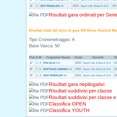
3°
3
2001
05:
ZEFI RONALDO
Sport Life Onlus A.S.D.
S3
Risultati gara ordinati per Seri
Risultati totali del turno di gara 100 Dorso Assoluti Ma
Tipo Cronometraggio: A
Base Vasca: 50
Pos
S
N°
Cognome Nome
Anno
Società
T
1°
1
4
2000
01
PIAI ELIA
Sport Life Onlus A.S.D.
S13
2°
1
5
1993
02
MATTIAZZI ANDREA
Sport Life Onlus A.S.D.
S6
3°
1
3
2001
05
ZEFI RONALDO
Sport Life Onlus A.S.D.
S3
Risultati gara riepilogativi
Risultati suddivisi per classe
Risultati suddivisi per classe 
Classifica OPEN
Classifica YOUTH