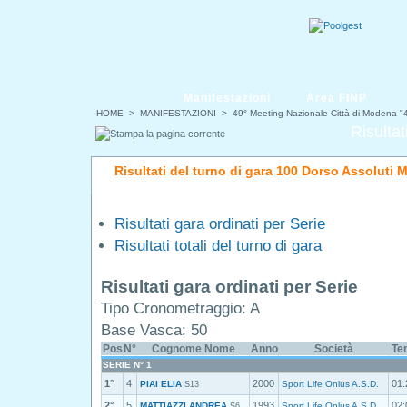
Manifestazioni
Area FINP
HOME
>
MANIFESTAZIONI
>
49° Meeting Nazionale Città di Modena 
Risultat
Risultati del turno di gara 100 Dorso Assoluti M
Risultati gara ordinati per Serie
Risultati totali del turno di gara
Risultati gara ordinati per Serie
Tipo Cronometraggio: A
Base Vasca: 50
Pos
N°
Cognome Nome
Anno
Società
Te
SERIE N° 1
1°
4
2000
01:
PIAI ELIA
Sport Life Onlus A.S.D.
S13
2°
5
1993
02:
MATTIAZZI ANDREA
Sport Life Onlus A.S.D.
S6