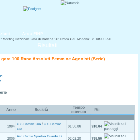
zioni
Area FINP
° Meeting Nazionale Città di Modena "4° Trofeo GdF Modena"
> RISULTATI
Risultati
di gara 100 Rana Assoluti Femmine Agonisti (Serie)
ie
a
Serie
Tempo
Anno
Società
P.ti
ottenuto
/
G.S Fiamme Oro
G.S Fiamme
1994
01:58.86
918.64
Oro
Asd Circolo Sportivo Guardia Di
2006
02:02.20
795.50