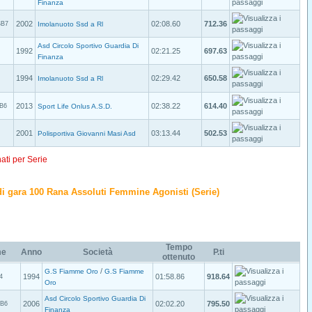
Finanza
2002
02:08.60
712.36
SB7
Imolanuoto Ssd a Rl
Asd Circolo Sportivo Guardia Di
1992
02:21.25
697.63
Finanza
1994
02:29.42
650.58
Imolanuoto Ssd a Rl
2013
02:38.22
614.40
B6
Sport Life Onlus A.S.D.
2001
03:13.44
502.53
Polisportiva Giovanni Masi Asd
nati per Serie
o di gara 100 Rana Assoluti Femmine Agonisti (Serie)
Tempo
me
Anno
Società
P.ti
ottenuto
/
G.S Fiamme Oro
G.S Fiamme
1994
01:58.86
918.64
4
Oro
Asd Circolo Sportivo Guardia Di
2006
02:02.20
795.50
B6
Finanza