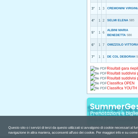
3°
1
3
CREMONINI VIRGINI
4°
1
2
SELMI ELENA
SB5
ALBINI MARIA
5°
1
6
BENEDETTA
SB6
6°
1
7
OMIZZOLO VITTORI
7°
1
1
DE COL DEBORAH
S
Risultati gara riepi
Risultati suddivisi
Risultati suddivisi
Classifica OPEN
Classifica YOUTH
SummerGe
Prenotazioni e biglie
online per piscine e
Questo sito o i servizi di terzi da questo utilizzati si avvalgono di cookie necessari al fu
© 2004-2026 Copyright by Siteland Srl 
navigazione in altra maniera, acconsenti all'uso dei cookie. Per maggiori info e su come di