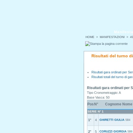
Manifesta
HOME
>
MANIFESTAZIONI
>
49
Risultati del turno 
Risultati gara ordinati per Ser
Risultati totali del turno di gar
Risultati gara ordinati per 
Tipo Cronometraggio: A
Base Vasca: 50
Pos
N°
Cognome Nome
SERIE N° 1
1°
4
GHIRETTI GIULIA
SB4
2°
5
CORUZZI GIORGIA
SB6