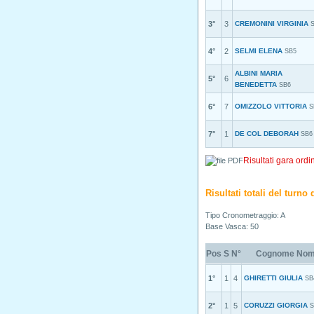
3°
3
CREMONINI VIRGINIA
4°
2
SELMI ELENA
SB5
ALBINI MARIA
5°
6
BENEDETTA
SB6
6°
7
OMIZZOLO VITTORIA
S
7°
1
DE COL DEBORAH
SB6
Risultati gara ordi
Risultati totali del turn
Tipo Cronometraggio: A
Base Vasca: 50
Pos
S
N°
Cognome No
1°
1
4
GHIRETTI GIULIA
SB
2°
1
5
CORUZZI GIORGIA
S