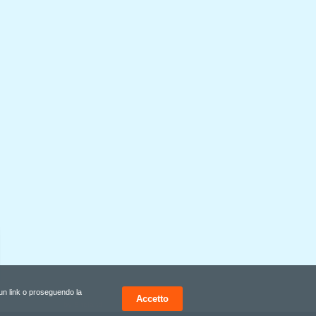
u un link o proseguendo la
Accetto
by Siteland