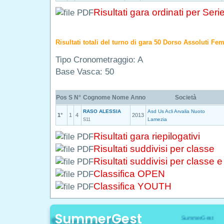
Risultati gara ordinati per Seri
Risultati totali del turno di gara 50 Dorso Assoluti Fe
Tipo Cronometraggio: A
Base Vasca: 50
Pos
S
N°
Cognome Nome
Anno
Società
RASO ALESSIA
Asd Us Acli Arvalia Nuoto
1°
1
4
2013
Lamezia
S11
Risultati gara riepilogativi
Risultati suddivisi per classe
Risultati suddivisi per classe 
Classifica OPEN
Classifica YOUTH
SummerGest