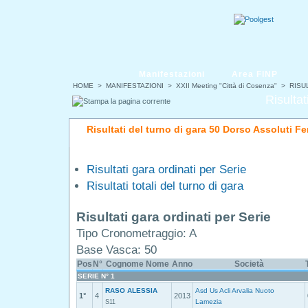
Manifestazioni
Area FINP
HOME
>
MANIFESTAZIONI
>
XXII Meeting "Città di Cosenza"
> RISUL
Risultat
Risultati del turno di gara 50 Dorso Assoluti F
Risultati gara ordinati per Serie
Risultati totali del turno di gara
Risultati gara ordinati per Serie
Tipo Cronometraggio: A
Base Vasca: 50
Pos
N°
Cognome Nome
Anno
Società
SERIE N° 1
RASO ALESSIA
Asd Us Acli Arvalia Nuoto
1°
4
2013
Lamezia
S11