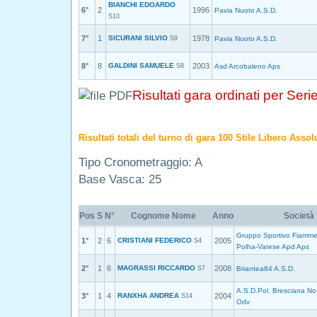
BIANCHI EDOARDO
6°
2
1996
Pavia Nuoto A.S.D.
S10
7°
1
SICURANI SILVIO
1978
S9
Pavia Nuoto A.S.D.
8°
8
GALDINI SAMUELE
2003
S8
Asd Arcobaleno Aps
Risultati gara ordinati per Seri
Risultati totali del turno di gara 100 Stile Libero Asso
Tipo Cronometraggio: A
Base Vasca: 25
Pos
S
N°
Cognome Nome
Anno
Società
Gruppo Sportivo Fiamme
1°
2
6
CRISTIANI FEDERICO
2005
S4
Polha-Varese Apd Aps
2°
1
6
MAGRASSI RICCARDO
2008
S7
Briantea84 A.S.D.
A.S.D.Pol. Bresciana No
3°
1
4
RANXHA ANDREA
2004
S14
Odv