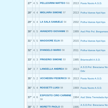
27°
4
5
PELLEGRINI MATTEO
2013
S11
Pavia Nuoto A.S.D.
28°
4
4
MIGLIARA SIMONE
2013
S7
Polha-Varese Apd Aps
29°
6
4
LA SALA SAMUELE
2002
S4
Polha-Varese Apd Aps
30°
6
5
AVANZATO GIOVANNI
1989
S5
Asd Phb Pol. Bergamas
31°
5
5
MAGGIORE ELIA
2015
S5
Polha-Varese Apd Aps
32°
4
1
D'ANGELO MARIO
2011
S6
Polha-Varese Apd Aps
33°
6
3
FRIGERIO SIMONE
1985
S3
Briantea84 A.S.D.
A.S.D.Pol. Bresciana No
34°
3
7
LANGELLA ANDREA
2013
S9
Odv
35°
5
2
UCCHEDDU FEDERICO
2013
S6
Pavia Nuoto A.S.D.
36°
5
4
ROSSETTI LUIGI
1969
S8
Pavia Nuoto A.S.D.
ESPOSITO CIRO CARMINE
37°
4
6
1964
Asd Silvia Tremolada Ap
S9
A.S.D.Pol. Bresciana No
38°
5
7
MORETTI PAOLO
1995
S5