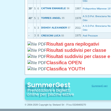
Odv
39°
5
6
CATTANI EMANUELE
1987
S6
Polisportiva Milanese 19
A.S.D.Pol. Bresciana No
40°
5
1
TORRES ANGEL
1978
S5
Odv
A.S.D.Pol. Bresciana No
-
5
3
DISHOV ALEXANDER
2011
S7
Odv
-
3
8
1975
CRESCINI LUCA
Asd Pezzaze
S5
Risultati gara riepilogativi
Risultati suddivisi per classe
Risultati suddivisi per classe 
Classifica OPEN
Classifica YOUTH
SummerGest
Prenotazioni e biglietti
online per piscine estive
© 2004-2026 Copyright by Siteland Srl - P.Iva 03249400270