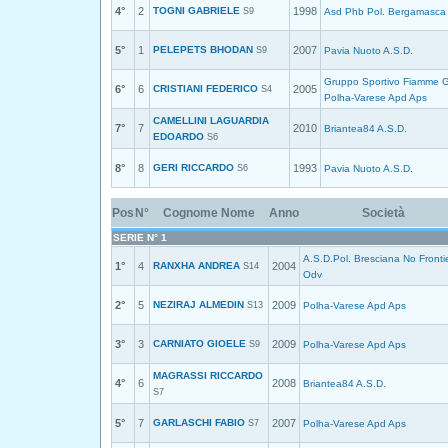
4°
2
TOGNI GABRIELE
1998
S9
Asd Phb Pol. Bergamasca
5°
1
PELEPETS BHODAN
2007
S9
Pavia Nuoto A.S.D.
Gruppo Sportivo Fiamme G
6°
6
CRISTIANI FEDERICO
2005
S4
Polha-Varese Apd Aps
CAMELLINI LAGUARDIA
7°
7
2010
Briantea84 A.S.D.
EDOARDO
S6
8°
8
GERI RICCARDO
1993
S6
Pavia Nuoto A.S.D.
Pos
N°
Cognome Nome
Anno
Società
SERIE N° 1
A.S.D.Pol. Bresciana No Fronti
1°
4
RANXHA ANDREA
2004
S14
Odv
2°
5
NEZIRAJ ALMEDIN
2009
S13
Polha-Varese Apd Aps
3°
3
CARNIATO GIOELE
2009
S9
Polha-Varese Apd Aps
MAGRASSI RICCARDO
4°
6
2008
Briantea84 A.S.D.
S7
5°
7
GARLASCHI FABIO
2007
S7
Polha-Varese Apd Aps