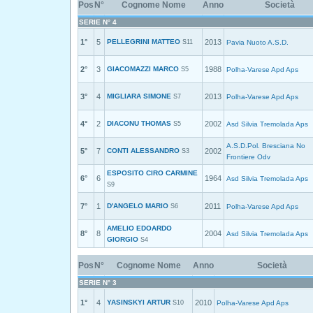
Pos
N°
Cognome Nome
Anno
Società
SERIE N° 4
1°
5
PELLEGRINI MATTEO
2013
S11
Pavia Nuoto A.S.D.
2°
3
GIACOMAZZI MARCO
1988
S5
Polha-Varese Apd Aps
3°
4
MIGLIARA SIMONE
2013
S7
Polha-Varese Apd Aps
4°
2
DIACONU THOMAS
2002
S5
Asd Silvia Tremolada Aps
A.S.D.Pol. Bresciana No
5°
7
CONTI ALESSANDRO
2002
S3
Frontiere Odv
ESPOSITO CIRO CARMINE
6°
6
1964
Asd Silvia Tremolada Aps
S9
7°
1
D'ANGELO MARIO
2011
S6
Polha-Varese Apd Aps
AMELIO EDOARDO
8°
8
2004
Asd Silvia Tremolada Aps
GIORGIO
S4
Pos
N°
Cognome Nome
Anno
Società
SERIE N° 3
1°
4
YASINSKYI ARTUR
2010
S10
Polha-Varese Apd Aps