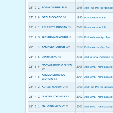
16°
2
2
TOGNI GABRIELE
1998
S9
Asd Phb Pol. Bergamas
17°
2
8
GERI RICCARDO
1993
S6
Pavia Nuoto A.S.D.
18°
2
1
PELEPETS BHODAN
2007
S9
Pavia Nuoto A.S.D.
19°
4
3
GIACOMAZZI MARCO
1988
S5
Polha-Varese Apd Aps
20°
3
4
YASINSKYI ARTUR
2010
S10
Polha-Varese Apd Aps
21°
3
5
LEONI ZENO
2011
S8
Asd Verona Swimming 
MANCASTROPPA MIRKO
22°
3
6
2006
Asd Silvia Tremolada Ap
S9
AMELIO EDOARDO
23°
4
8
2004
Asd Silvia Tremolada Ap
GIORGIO
S4
24°
3
2
AGAZZI ROBERTO
1960
S7
Asd Phb Pol. Bergamas
25°
4
2
DIACONU THOMAS
2002
S5
Asd Silvia Tremolada Ap
26°
3
1
MAUGERI NICOLO'
2001
S7
Asd Silvia Tremolada Ap