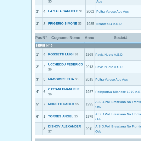
Aps
S5
2°
4
LA SALA SAMUELE
2002
S4
Polha-Varese Apd Aps
3°
3
FRIGERIO SIMONE
1985
S3
Briantea84 A.S.D.
Pos
N°
Cognome Nome
Anno
Società
SERIE N° 5
1°
4
ROSSETTI LUIGI
1969
S8
Pavia Nuoto A.S.D.
UCCHEDDU FEDERICO
2°
2
2013
Pavia Nuoto A.S.D.
S6
3°
5
MAGGIORE ELIA
2015
S5
Polha-Varese Apd Aps
CATTANI EMANUELE
4°
6
1987
Polisportiva Milanese 1979 A.S
S6
A.S.D.Pol. Bresciana No Fronti
5°
7
MORETTI PAOLO
1995
S5
Odv
A.S.D.Pol. Bresciana No Fronti
6°
1
TORRES ANGEL
1978
S5
Odv
DISHOV ALEXANDER
A.S.D.Pol. Bresciana No Fronti
-
3
2011
Odv
S7