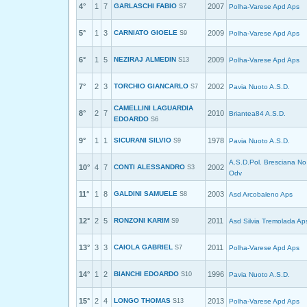
4°
1
7
GARLASCHI FABIO
2007
S7
Polha-Varese Apd Aps
5°
1
3
CARNIATO GIOELE
2009
S9
Polha-Varese Apd Aps
6°
1
5
NEZIRAJ ALMEDIN
2009
S13
Polha-Varese Apd Aps
7°
2
3
TORCHIO GIANCARLO
2002
S7
Pavia Nuoto A.S.D.
CAMELLINI LAGUARDIA
8°
2
7
2010
Briantea84 A.S.D.
EDOARDO
S6
9°
1
1
SICURANI SILVIO
1978
S9
Pavia Nuoto A.S.D.
A.S.D.Pol. Bresciana No
10°
4
7
CONTI ALESSANDRO
2002
S3
Odv
11°
1
8
GALDINI SAMUELE
2003
S8
Asd Arcobaleno Aps
12°
2
5
RONZONI KARIM
2011
S9
Asd Silvia Tremolada Ap
13°
3
3
CAIOLA GABRIEL
2011
S7
Polha-Varese Apd Aps
14°
1
2
BIANCHI EDOARDO
1996
S10
Pavia Nuoto A.S.D.
15°
2
4
LONGO THOMAS
2013
S13
Polha-Varese Apd Aps