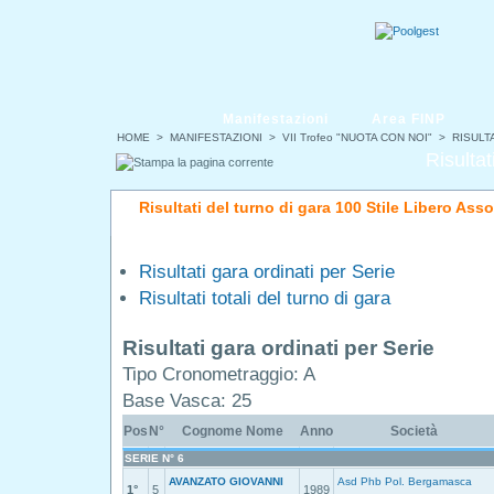
Manifestazioni
Area FINP
HOME
>
MANIFESTAZIONI
>
VII Trofeo "NUOTA CON NOI"
> RISULTA
Risultat
Risultati del turno di gara 100 Stile Libero Asso
Risultati gara ordinati per Serie
Risultati totali del turno di gara
Risultati gara ordinati per Serie
Tipo Cronometraggio: A
Base Vasca: 25
Pos
N°
Cognome Nome
Anno
Società
SERIE N° 6
AVANZATO GIOVANNI
Asd Phb Pol. Bergamasca
1°
5
1989