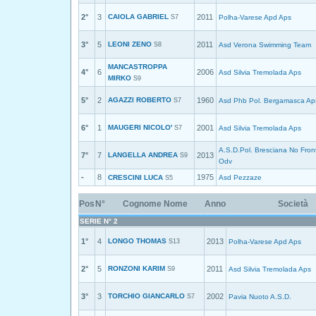
2°
3
CAIOLA GABRIEL
2011
S7
Polha-Varese Apd Aps
3°
5
LEONI ZENO
2011
S8
Asd Verona Swimming Team
MANCASTROPPA
4°
6
2006
Asd Silvia Tremolada Aps
MIRKO
S9
5°
2
AGAZZI ROBERTO
1960
S7
Asd Phb Pol. Bergamasca Ap
6°
1
MAUGERI NICOLO'
2001
S7
Asd Silvia Tremolada Aps
A.S.D.Pol. Bresciana No Front
7°
7
LANGELLA ANDREA
2013
S9
Odv
-
8
1975
CRESCINI LUCA
Asd Pezzaze
S5
Pos
N°
Cognome Nome
Anno
Società
SERIE N° 2
1°
4
LONGO THOMAS
2013
S13
Polha-Varese Apd Aps
2°
5
RONZONI KARIM
2011
S9
Asd Silvia Tremolada Aps
3°
3
TORCHIO GIANCARLO
2002
S7
Pavia Nuoto A.S.D.