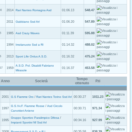
2014
01:06.13
548.47
S6
Rari Nantes Romagna Asd
2011
01:06.20
547.89
Gabbiano Ssd Arl
1985
01:11.39
595.88
5
Asd Crazy Waves
1994
01:14.32
488.02
Imolanuoto Ssd a Rl
2013
01:16.32
475.24
6
Sport Life Onlus A.S.D.
A.S.D. Pol. Disabili Fabriano
1959
01:16.37
453.58
S7
Mirasole
Tempo
Anno
Società
P.ti
ottenuto
2001
/
00:30.27
1011.23
G.S Fiamme Oro
Rari Nantes Torino Ssd Arl
/
G.S.Vv.F. Fiamme Rosse
Asd Circolo
1997
00:30.71
971.34
Canottieri Aniene
/
Gruppo Sportivo Paralimpico Difesa
1995
00:34.16
927.99
Impianti Sportivi Nf Ssd Arl
2008
00:35.58
838.39
Roxenasport S.S.D. a R.L.