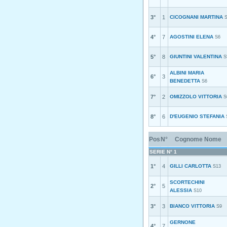
3°
1
CICOGNANI MARTINA
4°
7
AGOSTINI ELENA
S6
5°
8
GIUNTINI VALENTINA
S
ALBINI MARIA
6°
3
BENEDETTA
S6
7°
2
OMIZZOLO VITTORIA
S
8°
6
D'EUGENIO STEFANIA
Pos
N°
Cognome Nome
SERIE N° 1
1°
4
GILLI CARLOTTA
S13
SCORTECHINI
2°
5
ALESSIA
S10
3°
3
BIANCO VITTORIA
S9
GERNONE
4°
7