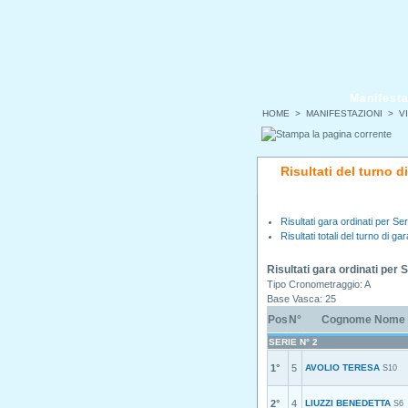
Manifesta
HOME
>
MANIFESTAZIONI
>
VI
Risultati del turno d
Risultati gara ordinati per Ser
Risultati totali del turno di gar
Risultati gara ordinati per 
Tipo Cronometraggio: A
Base Vasca: 25
Pos
N°
Cognome Nome
SERIE N° 2
1°
5
AVOLIO TERESA
S10
2°
4
LIUZZI BENEDETTA
S6