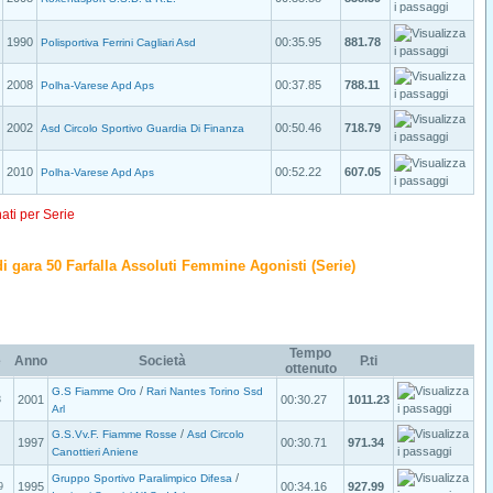
1990
00:35.95
881.78
Polisportiva Ferrini Cagliari Asd
2008
00:37.85
788.11
Polha-Varese Apd Aps
2002
00:50.46
718.79
Asd Circolo Sportivo Guardia Di Finanza
2010
00:52.22
607.05
Polha-Varese Apd Aps
nati per Serie
o di gara 50 Farfalla Assoluti Femmine Agonisti (Serie)
Tempo
e
Anno
Società
P.ti
ottenuto
/
G.S Fiamme Oro
Rari Nantes Torino Ssd
2001
00:30.27
1011.23
3
Arl
/
G.S.Vv.F. Fiamme Rosse
Asd Circolo
1997
00:30.71
971.34
Canottieri Aniene
/
Gruppo Sportivo Paralimpico Difesa
1995
00:34.16
927.99
9