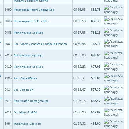
Impianti Sportivi Nf Ssd Arl
1990
00:35.95
881.78
Polisportiva Ferrini Cagliari Asd
2008
00:35.58
838.39
Roxenasport S.S.D. a R.L.
0
2008
00:37.85
788.11
Polha-Varese Apd Aps
A
2002
00:50.46
718.79
Asd Circolo Sportivo Guardia Di Finanza
2010
00:55.08
658.50
S6
Polha-Varese Apd Aps
2010
00:52.22
607.05
Polha-Varese Apd Aps
A
1985
01:11.39
595.88
Asd Crazy Waves
2014
00:51.67
577.32
0
Ssd Beleza Srl
A
2014
01:06.13
548.47
Rari Nantes Romagna Asd
2011
01:06.20
547.89
Gabbiano Ssd Arl
1994
01:14.32
488.02
Imolanuoto Ssd a Rl