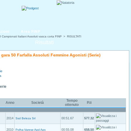
zioni
Area FINP
I Campionati Italiani Assoluti vasca corta FINP
> RISULTATI
Risultati
i gara 50 Farfalla Assoluti Femmine Agonisti (Serie)
ie
a
Serie
Tempo
Anno
Società
P.ti
ottenuto
2014
00:51.67
577.32
Ssd Beleza Srl
2010
00:55.08
658.50
Polha-Varese Apd Aps