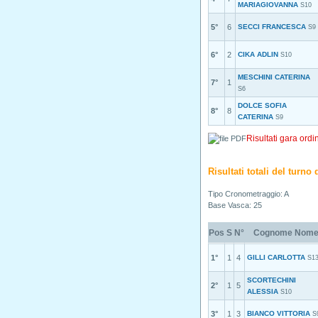
MARIAGIOVANNA
S10
5°
6
SECCI FRANCESCA
S9
6°
2
CIKA ADLIN
S10
MESCHINI CATERINA
7°
1
S6
DOLCE SOFIA
8°
8
CATERINA
S9
Risultati gara ordi
Risultati totali del turn
Tipo Cronometraggio: A
Base Vasca: 25
Pos
S
N°
Cognome Nom
1°
1
4
GILLI CARLOTTA
S1
SCORTECHINI
2°
1
5
ALESSIA
S10
3°
1
3
BIANCO VITTORIA
S