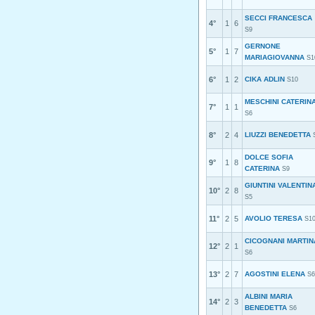
SECCI FRANCESCA
4°
1
6
S9
GERNONE
5°
1
7
MARIAGIOVANNA
S1
6°
1
2
CIKA ADLIN
S10
MESCHINI CATERIN
7°
1
1
S6
8°
2
4
LIUZZI BENEDETTA
DOLCE SOFIA
9°
1
8
CATERINA
S9
GIUNTINI VALENTIN
10°
2
8
S5
11°
2
5
AVOLIO TERESA
S1
CICOGNANI MARTIN
12°
2
1
S6
13°
2
7
AGOSTINI ELENA
S6
ALBINI MARIA
14°
2
3
BENEDETTA
S6