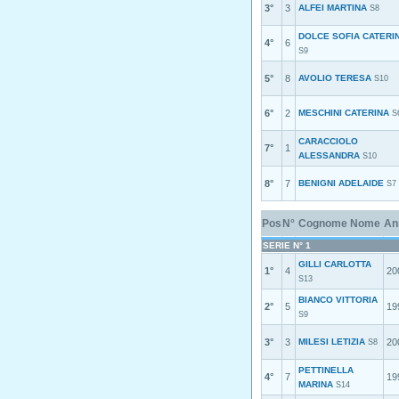
3°
3
ALFEI MARTINA
S8
DOLCE SOFIA CATERI
4°
6
S9
5°
8
AVOLIO TERESA
S10
6°
2
MESCHINI CATERINA
S
CARACCIOLO
7°
1
ALESSANDRA
S10
8°
7
BENIGNI ADELAIDE
S7
Pos
N°
Cognome Nome
An
SERIE N° 1
GILLI CARLOTTA
1°
4
20
S13
BIANCO VITTORIA
2°
5
19
S9
3°
3
MILESI LETIZIA
20
S8
PETTINELLA
4°
7
19
MARINA
S14