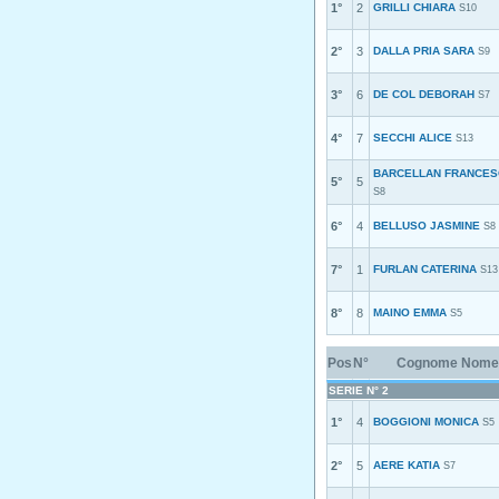
1°
2
GRILLI CHIARA
S10
2°
3
DALLA PRIA SARA
S9
3°
6
DE COL DEBORAH
S7
4°
7
SECCHI ALICE
S13
BARCELLAN FRANCES
5°
5
S8
6°
4
BELLUSO JASMINE
S8
7°
1
FURLAN CATERINA
S13
8°
8
MAINO EMMA
S5
Pos
N°
Cognome Nome
SERIE N° 2
1°
4
BOGGIONI MONICA
S5
2°
5
AERE KATIA
S7