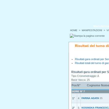
Manifesta
HOME
>
MANIFESTAZIONI
>
VI
Risultati del turno d
Risultati gara ordinati per Ser
Risultati totali del turno di gar
Risultati gara ordinati per 
Tipo Cronometraggio: A
Base Vasca: 25
Pos
N°
Cognome Nom
SERIE N° 7
1°
4
FARINA AGATA
S5
2°
5
KOSINSKA FRANCESC