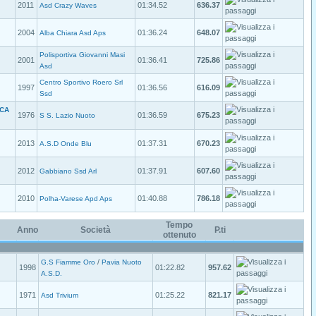
2011
01:34.52
636.37
Asd Crazy Waves
2004
01:36.24
648.07
Alba Chiara Asd Aps
Polisportiva Giovanni Masi
2001
01:36.41
725.86
Asd
Centro Sportivo Roero Srl
1997
01:36.56
616.09
Ssd
CA
1976
01:36.59
675.23
S S. Lazio Nuoto
2013
01:37.31
670.23
A.S.D Onde Blu
2012
01:37.91
607.60
Gabbiano Ssd Arl
2010
01:40.88
786.18
Polha-Varese Apd Aps
Tempo
Anno
Società
P.ti
ottenuto
/
G.S Fiamme Oro
Pavia Nuoto
1998
01:22.82
957.62
A.S.D.
1971
01:25.22
821.17
Asd Trivium