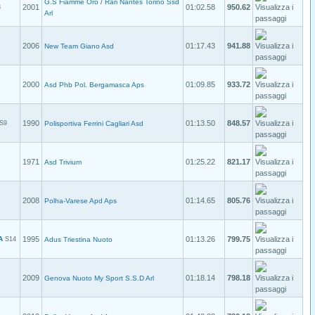
/
G.S Fiamme Oro
Rari Nantes Torino Ssd
2001
01:02.58
950.62
3
Arl
2006
01:17.43
941.88
New Team Giano Asd
2000
01:09.85
933.72
Asd Phb Pol. Bergamasca Aps
1990
01:13.50
848.57
S9
Polisportiva Ferrini Cagliari Asd
1971
01:25.22
821.17
Asd Trivium
2008
01:14.65
805.76
Polha-Varese Apd Aps
A
1995
01:13.26
799.75
S14
Adus Triestina Nuoto
2009
01:18.14
798.18
Genova Nuoto My Sport S.S.D Arl