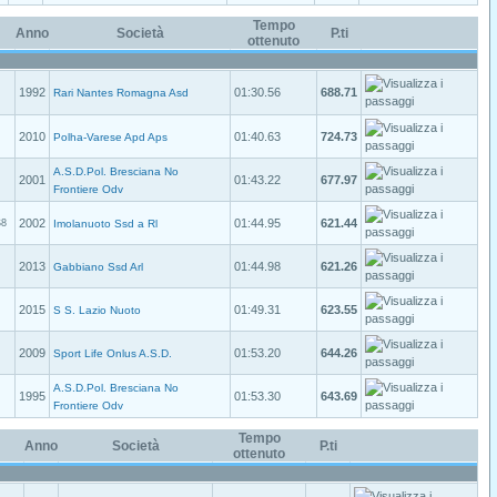
Tempo
Anno
Società
P.ti
ottenuto
1992
01:30.56
688.71
Rari Nantes Romagna Asd
2010
01:40.63
724.73
Polha-Varese Apd Aps
A.S.D.Pol. Bresciana No
2001
01:43.22
677.97
Frontiere Odv
2002
01:44.95
621.44
S8
Imolanuoto Ssd a Rl
2013
01:44.98
621.26
Gabbiano Ssd Arl
2015
01:49.31
623.55
S S. Lazio Nuoto
2009
01:53.20
644.26
Sport Life Onlus A.S.D.
A.S.D.Pol. Bresciana No
1995
01:53.30
643.69
Frontiere Odv
Tempo
Anno
Società
P.ti
ottenuto