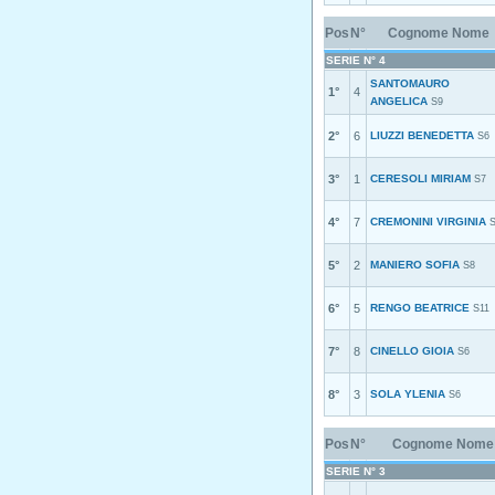
Pos
N°
Cognome Nome
SERIE N° 4
SANTOMAURO
1°
4
ANGELICA
S9
2°
6
LIUZZI BENEDETTA
S6
3°
1
CERESOLI MIRIAM
S7
4°
7
CREMONINI VIRGINIA
5°
2
MANIERO SOFIA
S8
6°
5
RENGO BEATRICE
S11
7°
8
CINELLO GIOIA
S6
8°
3
SOLA YLENIA
S6
Pos
N°
Cognome Nome
SERIE N° 3