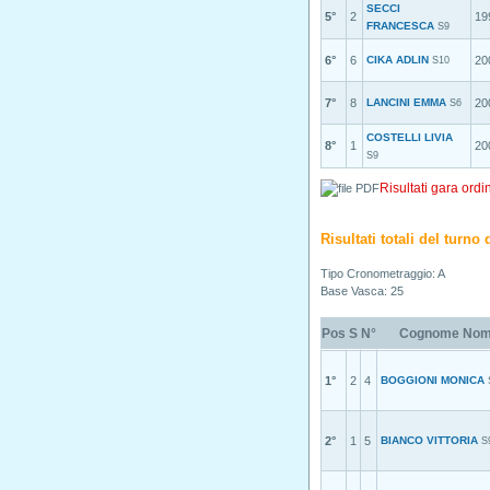
SECCI
5°
2
19
FRANCESCA
S9
6°
6
CIKA ADLIN
20
S10
7°
8
LANCINI EMMA
20
S6
COSTELLI LIVIA
8°
1
20
S9
Risultati gara ordi
Risultati totali del turn
Tipo Cronometraggio: A
Base Vasca: 25
Pos
S
N°
Cognome No
1°
2
4
BOGGIONI MONICA
2°
1
5
BIANCO VITTORIA
S