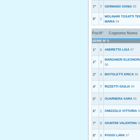
7°
7
GERMANO SONIA
S5
MOLINARI TOSATTI T
8°
1
MARIA
S4
Pos
N°
Cognome Nome
SERIE N° 5
1°
5
ANDRETTA LISA
S7
MARGHIERI ELEONOR
2°
3
S6
3°
4
BISTOLETTI ERICA
S6
4°
7
RIZZETTI GIULIA
S5
5°
2
GUARNERA SARA
S5
6°
1
OMIZZOLO VITTORIA
S
7°
8
GIUNTINI VALENTINA
S
8°
6
POGGI LARA
S7