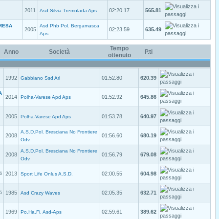
2011
02:20.17
565.81
Asd Silvia Tremolada Aps
ERESA
Asd Phb Pol. Bergamasca
2005
02:23.59
635.49
Aps
Tempo
Anno
Società
P.ti
ottenuto
1992
01:52.80
620.39
Gabbiano Ssd Arl
A
2014
01:52.92
645.86
Polha-Varese Apd Aps
2005
01:53.78
640.97
Polha-Varese Apd Aps
A.S.D.Pol. Bresciana No Frontiere
2008
01:56.60
680.19
Odv
A.S.D.Pol. Bresciana No Frontiere
2008
01:56.79
679.08
Odv
2013
02:00.55
604.98
6
Sport Life Onlus A.S.D.
1985
02:05.35
632.71
5
Asd Crazy Waves
1969
02:59.61
389.62
Po.Ha.Fi. Asd-Aps