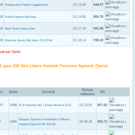
90
01:13.50
848.57
Polisportiva Ferrini Cagliari Asd
08
01:14.65
805.76
Polha-Varese Apd Aps
06
01:17.43
941.88
New Team Giano Asd
09
01:18.14
798.18
Genova Nuoto My Sport S.S.D Arl
nati per Serie
o di gara 100 Stile Libero Assoluti Femmine Agonisti (Serie)
Tempo
me
Anno
Società
P.ti
ottenuto
1998
/
01:22.82
957.62
S5
G.S Fiamme Oro
Pavia Nuoto A.S.D.
/
Gruppo Sportivo Paralimpico Difesa
1995
01:05.26
955.72
9
Impianti Sportivi Nf Ssd Arl