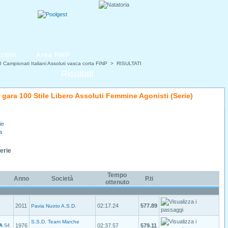
zioni
Area FINP
I Campionati Italiani Assoluti vasca corta FINP
> RISULTATI
Risultati
i gara 100 Stile Libero Assoluti Femmine Agonisti (Serie)
ie
a
Serie
Tempo
e
Anno
Società
P.ti
ottenuto
2011
02:17.24
577.89
Pavia Nuoto A.S.D.
S.S.D. Team Marche
A
1976
02:37.57
579.11
S4