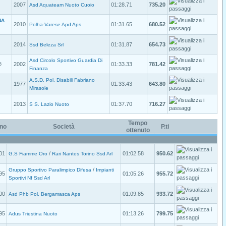
2007
01:28.71
735.20
Asd Aquateam Nuoto Cuoio
NA
2010
01:31.65
680.52
Polha-Varese Apd Aps
2014
01:31.87
654.73
Ssd Beleza Srl
Asd Circolo Sportivo Guardia Di
2002
01:33.33
781.42
6
Finanza
A.S.D. Pol. Disabili Fabriano
1977
01:33.43
643.80
Mirasole
2013
01:37.70
716.27
S S. Lazio Nuoto
Tempo
no
Società
P.ti
ottenuto
01
/
01:02.58
950.62
G.S Fiamme Oro
Rari Nantes Torino Ssd Arl
/
Gruppo Sportivo Paralimpico Difesa
Impianti
95
01:05.26
955.72
Sportivi Nf Ssd Arl
00
01:09.85
933.72
Asd Phb Pol. Bergamasca Aps
95
01:13.26
799.75
Adus Triestina Nuoto