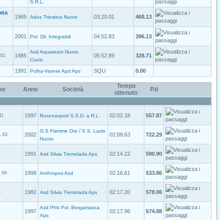
S.R.L.
DRA
1965
03:20.01
468.13
Adus Triestina Nuoto
2001
04:52.83
396.13
Pol. Dil. Integrabili
Asd Aquateam Nuoto
1985
05:52.89
328.71
S1
Cuoio
1991
SQU
0.00
Polha-Varese Apd Aps
Tempo
me
Anno
Società
P.ti
ottenuto
1997
02:02.18
557.87
11
Roxenasport S.S.D. a R.L.
/
G.S Fiamme Oro
S S. Lazio
A
2002
02:09.63
722.29
S3
Nuoto
1991
02:14.22
590.90
Asd Silvia Tremolada Aps
1999
02:16.61
533.86
S6
Anthropos Asd
1982
02:17.20
578.06
5
Asd Silvia Tremolada Aps
Asd Phb Pol. Bergamasca
1997
02:17.96
574.88
Aps