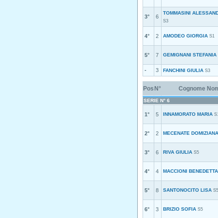
TOMMASINI ALESSAN
3°
6
S3
4°
2
AMODEO GIORGIA
S1
5°
7
GEMIGNANI STEFANIA
-
3
FANCHINI GIULIA
S3
Pos
N°
Cognome No
SERIE N° 6
1°
5
INNAMORATO MARIA
S
2°
2
MECENATE DOMIZIAN
3°
6
RIVA GIULIA
S5
4°
4
MACCIONI BENEDETTA
5°
8
SANTONOCITO LISA
S
6°
3
BRIZIO SOFIA
S5