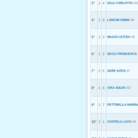
3°
1
4
GILLI CARLOTTA
S1
4°
1
8
LANCINI EMMA
S6
5°
1
3
MILESI LETIZIA
S8
6°
1
2
SECCI FRANCESCA
7°
2
5
AERE KATIA
S7
8°
1
6
CIKA ADLIN
S10
9°
1
7
PETTINELLA MARIN
10°
1
1
COSTELLI LIVIA
S9