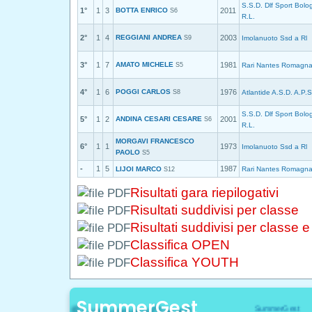
S.S.D. Dlf Sport Bolo
1°
1
3
BOTTA ENRICO
2011
S6
R.L.
2°
1
4
REGGIANI ANDREA
2003
S9
Imolanuoto Ssd a Rl
3°
1
7
AMATO MICHELE
1981
S5
Rari Nantes Romagna
4°
1
6
POGGI CARLOS
1976
S8
Atlantide A.S.D. A.P.S
S.S.D. Dlf Sport Bolo
5°
1
2
ANDINA CESARI CESARE
2001
S6
R.L.
MORGAVI FRANCESCO
6°
1
1
1973
Imolanuoto Ssd a Rl
PAOLO
S5
-
1
5
1987
LIJOI MARCO
Rari Nantes Romagna
S12
Risultati gara riepilogativi
Risultati suddivisi per classe
Risultati suddivisi per classe 
Classifica OPEN
Classifica YOUTH
SummerGest