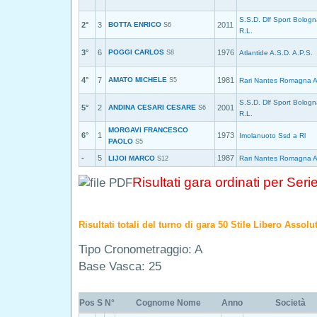
S.S.D. Dlf Sport Bologn
2°
3
BOTTA ENRICO
2011
S6
R.L.
3°
6
POGGI CARLOS
1976
S8
Atlantide A.S.D. A.P.S.
4°
7
AMATO MICHELE
1981
S5
Rari Nantes Romagna 
S.S.D. Dlf Sport Bologn
5°
2
ANDINA CESARI CESARE
2001
S6
R.L.
MORGAVI FRANCESCO
6°
1
1973
Imolanuoto Ssd a Rl
PAOLO
S5
-
5
1987
LIJOI MARCO
Rari Nantes Romagna 
S12
Risultati gara ordinati per Seri
Risultati totali del turno di gara 50 Stile Libero Assolu
Tipo Cronometraggio: A
Base Vasca: 25
Pos
S
N°
Cognome Nome
Anno
Società