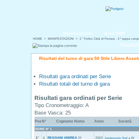
Manifestazioni
Area FINP
HOME
>
MANIFESTAZIONI
>
1° Trofeo Città di Ferrara - 1^ tappa camp
Risultat
Risultati del turno di gara 50 Stile Libero Assol
Risultati gara ordinati per Serie
Risultati totali del turno di gara
Risultati gara ordinati per Serie
Tipo Cronometraggio: A
Base Vasca: 25
Pos
N°
Cognome Nome
Anno
Società
SERIE N° 1
1°
4
REGGIANI ANDREA
2003
S9
Imolanuoto Ssd a Rl