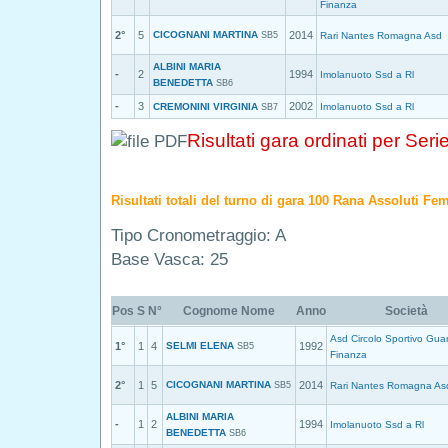
Finanza
2°
5
CICOGNANI MARTINA
2014
SB5
Rari Nantes Romagna Asd
ALBINI MARIA
-
2
1994
Imolanuoto Ssd a Rl
BENEDETTA
SB6
-
3
2002
CREMONINI VIRGINIA
Imolanuoto Ssd a Rl
SB7
Risultati gara ordinati per Seri
Risultati totali del turno di gara 100 Rana Assoluti Fe
Tipo Cronometraggio: A
Base Vasca: 25
Pos
S
N°
Cognome Nome
Anno
Società
Asd Circolo Sportivo Guar
1°
1
4
SELMI ELENA
1992
SB5
Finanza
2°
1
5
CICOGNANI MARTINA
2014
SB5
Rari Nantes Romagna As
ALBINI MARIA
-
1
2
1994
Imolanuoto Ssd a Rl
BENEDETTA
SB6