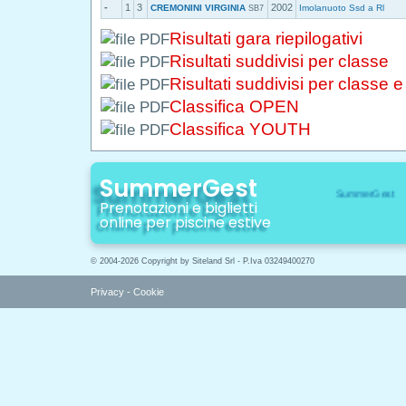
-
1
3
2002
CREMONINI VIRGINIA
Imolanuoto Ssd a Rl
SB7
Risultati gara riepilogativi
Risultati suddivisi per classe
Risultati suddivisi per classe 
Classifica OPEN
Classifica YOUTH
SummerGest
Prenotazioni e biglietti
online per piscine estive
© 2004-2026 Copyright by Siteland Srl - P.Iva 03249400270
Privacy
-
Cookie