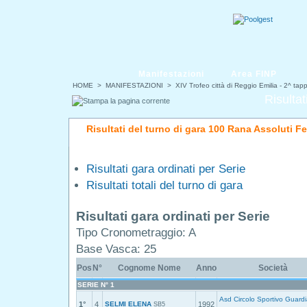
Manifestazioni
Area FINP
HOME
>
MANIFESTAZIONI
>
XIV Trofeo città di Reggio Emilia - 2^ ta
Risultat
Risultati del turno di gara 100 Rana Assoluti F
Risultati gara ordinati per Serie
Risultati totali del turno di gara
Risultati gara ordinati per Serie
Tipo Cronometraggio: A
Base Vasca: 25
Pos
N°
Cognome Nome
Anno
Società
SERIE N° 1
Asd Circolo Sportivo Guardi
1°
4
SELMI ELENA
1992
SB5