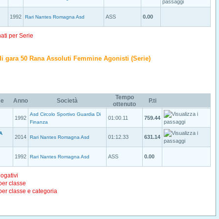
1992
ASS
0.00
Rari Nantes Romagna Asd
nati per Serie
o di gara 50 Rana Assoluti Femmine Agonisti (Serie)
Tempo
e
Anno
Società
P.ti
ottenuto
Asd Circolo Sportivo Guardia Di
1992
01:00.11
759.44
Finanza
A
2014
01:12.33
631.14
Rari Nantes Romagna Asd
1992
ASS
0.00
Rari Nantes Romagna Asd
logativi
 per classe
 per classe e categoria