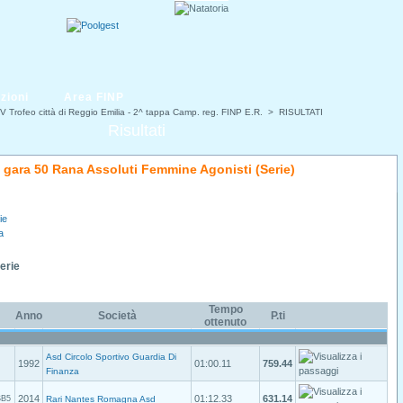
zioni
Area FINP
V Trofeo città di Reggio Emilia - 2^ tappa Camp. reg. FINP E.R.
> RISULTATI
Risultati
di gara 50 Rana Assoluti Femmine Agonisti (Serie)
ie
a
Serie
Tempo
Anno
Società
P.ti
ottenuto
Asd Circolo Sportivo Guardia Di
1992
01:00.11
759.44
Finanza
2014
01:12.33
631.14
SB5
Rari Nantes Romagna Asd