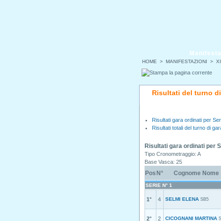
Manifesta
HOME
>
MANIFESTAZIONI
>
XI
Risultati del turno 
Risultati gara ordinati per Ser
Risultati totali del turno di gar
Risultati gara ordinati per 
Tipo Cronometraggio: A
Base Vasca: 25
Pos
N°
Cognome Nome
SERIE N° 1
1°
4
SELMI ELENA
SB5
2°
2
CICOGNANI MARTINA