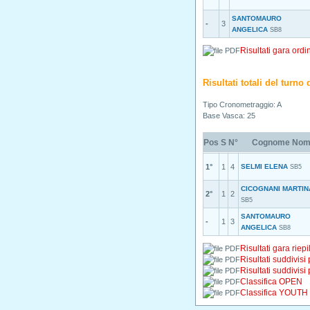
SANTOMAURO
-
3
ANGELICA
SB8
Risultati gara ordi
Risultati totali del turn
Tipo Cronometraggio: A
Base Vasca: 25
Pos
S
N°
Cognome Nom
1°
1
4
SELMI ELENA
SB5
CICOGNANI MARTIN
2°
1
2
SB5
SANTOMAURO
-
1
3
ANGELICA
SB8
Risultati gara riepi
Risultati suddivisi
Risultati suddivisi
Classifica OPEN
Classifica YOUTH