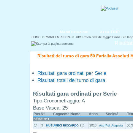
Manifestazioni
Area FINP
HOME
>
MANIFESTAZIONI
>
XIV Trofeo città di Reggio Emilia - 2^ ta
Risultat
Risultati del turno di gara 50 Farfalla Assoluti 
Risultati gara ordinati per Serie
Risultati totali del turno di gara
Risultati gara ordinati per Serie
Tipo Cronometraggio: A
Base Vasca: 25
Pos
N°
Cognome Nome
Anno
Società
Tem
SERIE N° 1
1°
3
2013
00:3
MUSUMECI RICCARDO
Asd Pol. Augusta
S10