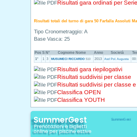
Risultati gara ordinati per Seri
Risultati totali del turno di gara 50 Farfalla Assoluti M
Tipo Cronometraggio: A
Base Vasca: 25
Pos
S
N°
Cognome Nome
Anno
Società
Te
1°
1
3
2013
00:
MUSUMECI RICCARDO
Asd Pol. Augusta
S10
Risultati gara riepilogativi
Risultati suddivisi per classe
Risultati suddivisi per classe 
Classifica OPEN
Classifica YOUTH
SummerGest
Prenotazioni e biglietti
online per piscine estive