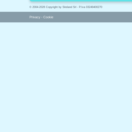
© 2004-2026 Copyright by Siteland Srl - P.Iva 03249400270
Privacy
-
Cookie