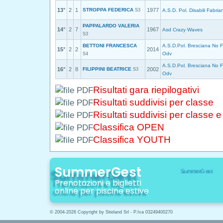
13°
2
1
STROPPA FEDERICA
1977
S3
A.S.D. Pol. Disabili Fabria
PAPPALARDO VALERIA
14°
2
7
1967
Asd Crazy Waves
S3
BETTONI FRANCESCA
A.S.D.Pol. Bresciana No F
15°
2
2
2014
Odv
S4
A.S.D.Pol. Bresciana No F
16°
2
8
FILIPPINI BEATRICE
2002
S3
Odv
Risultati gara riepilogativi
Risultati suddivisi per classe
Risultati suddivisi per classe 
Classifica OPEN
Classifica YOUTH
SummerGest
Prenotazioni e biglietti
online per piscine estive
© 2004-2026 Copyright by Siteland Srl - P.Iva 03249400270