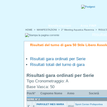
Manifestazioni
Area FINP
HOME
>
MANIFESTAZIONI
>
2° Meeting Aquatica Ravenna
> RISULT
Risultat
Risultati del turno di gara 50 Stile Libero Asso
Risultati gara ordinati per Serie
Risultati totali del turno di gara
Risultati gara ordinati per Serie
Tipo Cronometraggio: A
Base Vasca: 50
Pos
N°
Cognome Nome
Anno
Società
SERIE N° 2
PARVULET INES MARIA
Sport Center Polisportiva
1°
4
2014