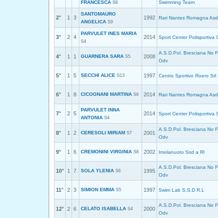
FRANCESCA
Swimming Team
S8
SANTOMAURO
2°
1
3
1992
Rari Nantes Romagna Asd
ANGELICA
S9
PARVULET INES MARIA
3°
2
4
2014
Sport Center Polisportiva 
S4
A.S.D.Pol. Bresciana No F
4°
1
1
GUARNERA SARA
2008
S5
Odv
5°
1
5
SECCHI ALICE
1997
S13
Centro Sportivo Roero Srl
6°
1
8
CICOGNANI MARTINA
2014
S6
Rari Nantes Romagna Asd
PARVULET INNA
7°
2
5
2014
Sport Center Polisportiva 
ANTONIA
S4
A.S.D.Pol. Bresciana No F
8°
1
2
CERESOLI MIRIAM
2001
S7
Odv
9°
1
6
CREMONINI VIRGINIA
2002
S8
Imolanuoto Ssd a Rl
A.S.D.Pol. Bresciana No F
10°
1
7
SOLA YLENIA
1995
S6
Odv
11°
2
3
SIMION EMMA
1997
S5
Swim Lab S.S.D R.L
A.S.D.Pol. Bresciana No F
12°
2
6
CELATO ISABELLA
2000
S4
Odv