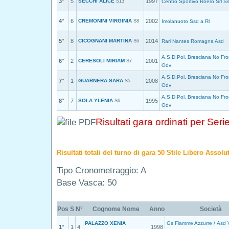
3°
5
SECCHI ALICE
1997
S13
Centro Sportivo Roero Srl S
4°
6
CREMONINI VIRGINIA
2002
S8
Imolanuoto Ssd a Rl
5°
8
CICOGNANI MARTINA
2014
S6
Rari Nantes Romagna Asd
A.S.D.Pol. Bresciana No Fro
6°
2
CERESOLI MIRIAM
2001
S7
Odv
A.S.D.Pol. Bresciana No Fro
7°
1
GUARNERA SARA
2008
S5
Odv
A.S.D.Pol. Bresciana No Fro
8°
7
SOLA YLENIA
1995
S6
Odv
Risultati gara ordinati per Seri
Risultati totali del turno di gara 50 Stile Libero Assol
Tipo Cronometraggio: A
Base Vasca: 50
Pos
S
N°
Cognome Nome
Anno
Società
/
PALAZZO XENIA
Gs Fiamme Azzurre
Asd 
1°
1
4
1998