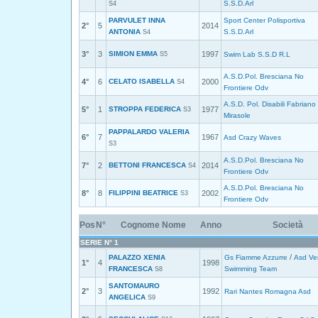
S.S.D.Arl
S4
PARVULET INNA
Sport Center Polisportiva
2°
5
2014
ANTONIA
S.S.D.Arl
S4
3°
3
SIMION EMMA
1997
S5
Swim Lab S.S.D R.L
A.S.D.Pol. Bresciana No
4°
6
CELATO ISABELLA
2000
S4
Frontiere Odv
A.S.D. Pol. Disabili Fabriano
5°
1
STROPPA FEDERICA
1977
S3
Mirasole
PAPPALARDO VALERIA
6°
7
1967
Asd Crazy Waves
S3
A.S.D.Pol. Bresciana No
7°
2
BETTONI FRANCESCA
2014
S4
Frontiere Odv
A.S.D.Pol. Bresciana No
8°
8
FILIPPINI BEATRICE
2002
S3
Frontiere Odv
Pos
N°
Cognome Nome
Anno
Società
SERIE N° 1
/
PALAZZO XENIA
Gs Fiamme Azzurre
Asd Ve
1°
4
1998
FRANCESCA
Swimming Team
S8
SANTOMAURO
2°
3
1992
Rari Nantes Romagna Asd
ANGELICA
S9