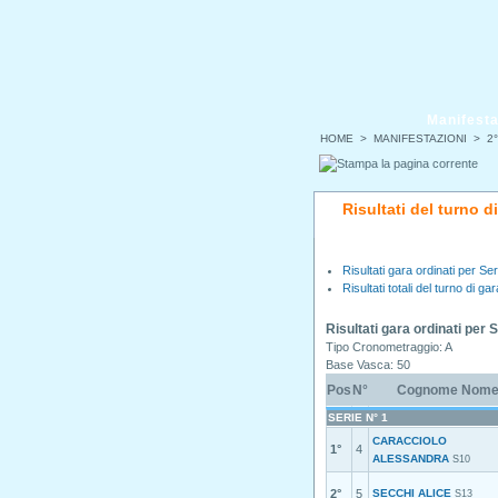
Manifesta
HOME
>
MANIFESTAZIONI
>
2
Risultati del turno 
Risultati gara ordinati per Ser
Risultati totali del turno di gar
Risultati gara ordinati per 
Tipo Cronometraggio: A
Base Vasca: 50
Pos
N°
Cognome Nom
SERIE N° 1
CARACCIOLO
1°
4
ALESSANDRA
S10
2°
5
SECCHI ALICE
S13