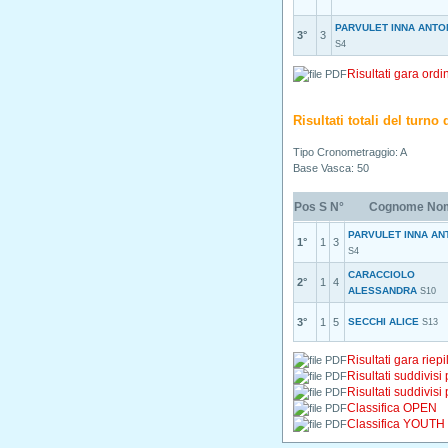
PARVULET INNA ANTO
3°
3
S4
Risultati gara ordi
Risultati totali del turn
Tipo Cronometraggio: A
Base Vasca: 50
Pos
S
N°
Cognome No
PARVULET INNA AN
1°
1
3
S4
CARACCIOLO
2°
1
4
ALESSANDRA
S10
3°
1
5
SECCHI ALICE
S13
Risultati gara riepi
Risultati suddivisi
Risultati suddivisi
Classifica OPEN
Classifica YOUTH