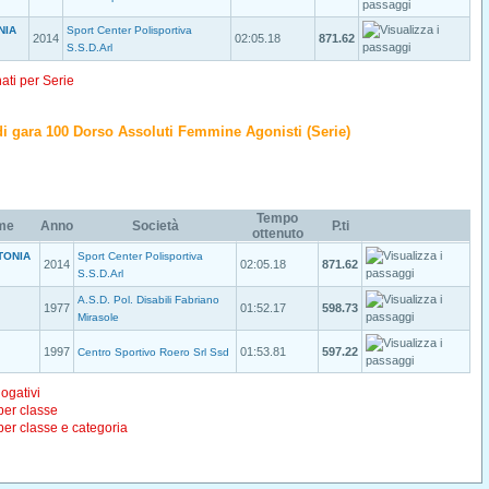
NIA
Sport Center Polisportiva
2014
02:05.18
871.62
S.S.D.Arl
nati per Serie
o di gara 100 Dorso Assoluti Femmine Agonisti (Serie)
Tempo
me
Anno
Società
P.ti
ottenuto
TONIA
Sport Center Polisportiva
2014
02:05.18
871.62
S.S.D.Arl
A.S.D. Pol. Disabili Fabriano
1977
01:52.17
598.73
Mirasole
1997
01:53.81
597.22
Centro Sportivo Roero Srl Ssd
logativi
 per classe
 per classe e categoria