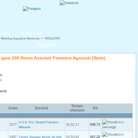
zioni
Area FINP
° Meeting Aquatica Ravenna
> RISULTATI
Risultati
di gara 100 Dorso Assoluti Femmine Agonisti (Serie)
ie
a
Serie
Tempo
e
Anno
Società
P.ti
ottenuto
A.S.D. Pol. Disabili Fabriano
1977
01:52.17
598.73
Mirasole
1997
01:53.81
597.22
Centro Sportivo Roero Srl Ssd