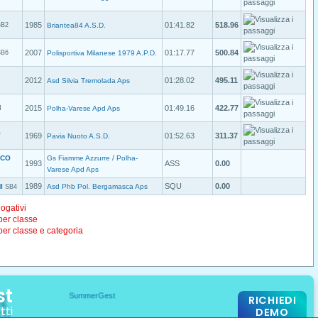
1985
01:41.82
518.96
SB2
Briantea84 A.S.D.
2007
01:17.77
500.84
SB6
Polisportiva Milanese 1979 A.P.D.
2012
01:28.02
495.11
Asd Silvia Tremolada Aps
2015
01:49.16
422.77
4
Polha-Varese Apd Aps
1969
01:52.63
311.37
7
Pavia Nuoto A.S.D.
/
ICO
Gs Fiamme Azzurre
Polha-
1993
ASS
0.00
Varese Apd Aps
1989
SQU
0.00
I
Asd Phb Pol. Bergamasca Aps
SB4
logativi
 per classe
 per classe e categoria
st
RICHIEDI
tti
DEMO