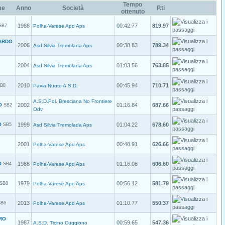
Tempo
me
Anno
Società
P.ti
ottenuto
1988
00:42.77
819.97
SB7
Polha-Varese Apd Aps
ARDO
2006
00:38.83
789.34
Asd Silvia Tremolada Aps
2004
01:03.56
763.85
Asd Silvia Tremolada Aps
2010
00:45.94
710.71
B8
Pavia Nuoto A.S.D.
A.S.D.Pol. Bresciana No Frontiere
O
2002
01:16.84
687.66
SB2
Odv
O
1999
01:04.22
678.60
SB5
Asd Silvia Tremolada Aps
2001
00:48.91
626.66
Polha-Varese Apd Aps
O
1988
01:16.08
606.60
SB4
Polha-Varese Apd Aps
1979
00:56.12
581.79
SB8
Polha-Varese Apd Aps
2013
01:10.77
550.37
SB6
Polha-Varese Apd Aps
RO
1987
00:59.65
547.36
A.S.D. Ticino Cuggiono