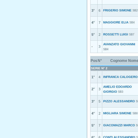
3°
6
FRIGERIO SIMONE
SB2
4°
7
MAGGIORE ELIA
SB4
5°
2
ROSSETTI LUIGI
SB7
AVANZATO GIOVANNI
-
3
SB4
Pos
N°
Cognome Nom
SERIE N° 2
1°
4
INFRANCA CALOGERO
AMELIO EDOARDO
2°
3
GIORGIO
SB3
3°
5
PIZZO ALESSANDRO
S
4°
2
MIGLIARA SIMONE
SB6
5°
7
GIACOMAZZI MARCO
S
6°
6
CONTI ALESSANDRO
S