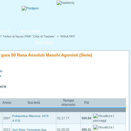
zioni
Area FINP
° Trofeo di Nuoto FINP "Città di Tradate"
> RISULTATI
Risultati
di gara 50 Rana Assoluti Maschi Agonisti (Serie)
ie
a
Serie
Tempo
Anno
Società
P.ti
ottenuto
Polisportiva Milanese 1979
2007
01:17.77
500.84
A.P.D.
2012
01:28.02
495.11
Asd Silvia Tremolada Aps