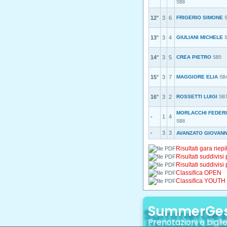
SB8
12°
3
6
FRIGERIO SIMONE
13°
3
4
GIULIANI MICHELE
14°
3
5
CREA PIETRO
SB5
15°
3
7
MAGGIORE ELIA
SB
16°
3
2
ROSSETTI LUIGI
SB
MORLACCHI FEDER
-
1
4
SB8
-
3
3
AVANZATO GIOVANN
Risultati gara riepi
Risultati suddivisi
Risultati suddivisi
Classifica OPEN
Classifica YOUTH
SummerGe
Prenotazioni e biglie