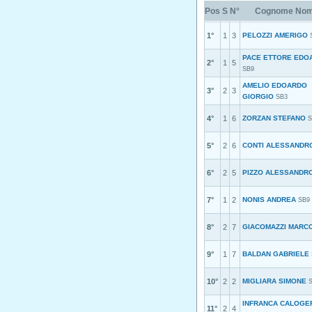
Pos
S
N°
Cognome No
1°
1
3
PELOZZI AMERIGO
PACE ETTORE EDO
2°
1
5
SB9
AMELIO EDOARDO
3°
2
3
GIORGIO
SB3
4°
1
6
ZORZAN STEFANO
S
5°
2
6
CONTI ALESSANDR
6°
2
5
PIZZO ALESSANDR
7°
1
2
NONIS ANDREA
SB9
8°
2
7
GIACOMAZZI MARC
9°
1
7
BALDAN GABRIELE
10°
2
2
MIGLIARA SIMONE
INFRANCA CALOGE
11°
2
4