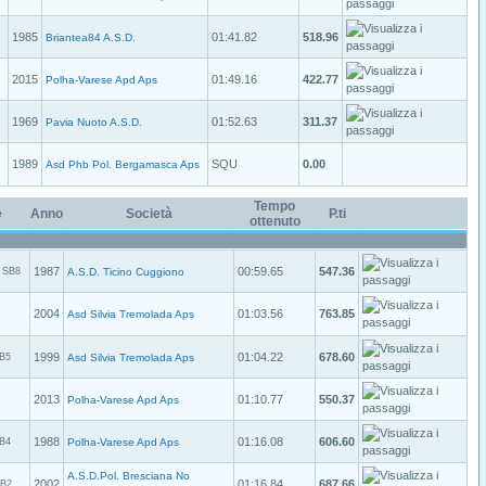
1985
01:41.82
518.96
Briantea84 A.S.D.
2015
01:49.16
422.77
Polha-Varese Apd Aps
1969
01:52.63
311.37
Pavia Nuoto A.S.D.
1989
SQU
0.00
Asd Phb Pol. Bergamasca Aps
Tempo
e
Anno
Società
P.ti
ottenuto
1987
00:59.65
547.36
SB8
A.S.D. Ticino Cuggiono
2004
01:03.56
763.85
Asd Silvia Tremolada Aps
1999
01:04.22
678.60
B5
Asd Silvia Tremolada Aps
2013
01:10.77
550.37
Polha-Varese Apd Aps
1988
01:16.08
606.60
B4
Polha-Varese Apd Aps
A.S.D.Pol. Bresciana No
2002
01:16.84
687.66
B2