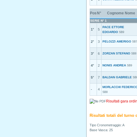
Pos
N°
Cognome Nome
SERIE N° 1
PACE ETTORE
1°
5
EDOARDO
SB9
2°
3
PELOZZI AMERIGO
SB
3°
6
ZORZAN STEFANO
SB8
4°
2
NONIS ANDREA
SB9
5°
7
BALDAN GABRIELE
SB
MORLACCHI FEDERIC
-
4
SB8
Risultati gara ordi
Risultati totali del turn
Tipo Cronometraggio: A
Base Vasca: 25