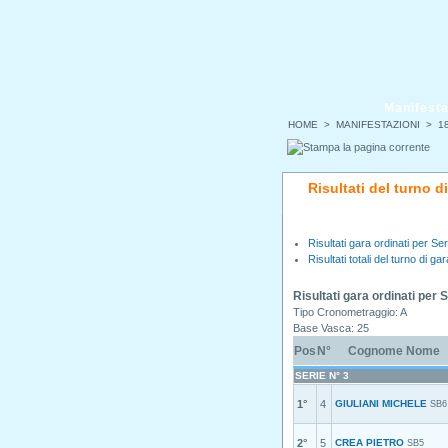
Manifesta
HOME
>
MANIFESTAZIONI
>
18
Risultati del turno 
Risultati gara ordinati per Ser
Risultati totali del turno di gar
Risultati gara ordinati per 
Tipo Cronometraggio: A
Base Vasca: 25
Pos
N°
Cognome Nome
SERIE N° 3
1°
4
GIULIANI MICHELE
SB6
2°
5
CREA PIETRO
SB5