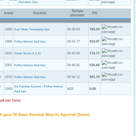
Frontiere Odv
Tempo
Anno
Società
P.ti
ottenuto
2006
00:38.83
789.34
Asd Silvia Tremolada Aps
1988
00:42.77
819.97
7
Polha-Varese Apd Aps
2010
00:45.94
710.71
Pavia Nuoto A.S.D.
2001
00:48.91
626.66
Polha-Varese Apd Aps
1979
00:56.12
581.79
8
Polha-Varese Apd Aps
/
O
Gs Fiamme Azzurre
Polha-Varese
1993
ASS
0.00
Apd Aps
nati per Serie
o di gara 50 Rana Assoluti Maschi Agonisti (Serie)