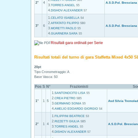
SB5
2°
4
A.S.D.Pol. Bresciana
3.
TORRES ANGEL
S5
4.
DISHOV ALEXANDER
S7
1.
CELATO ISABELLA
S4
2.
AFFATATO FILIPPO
SB0
3°
6
A.S.D.Pol. Bresciana
3.
MORETTI PAOLO
S5
4.
GUARNERA SARA
S5
Risultati gara ordinati per Serie
Risultati totali del turno di gara Staffetta Mixed 4x50 S
20pt
Tipo Cronometraggio: A
Base Vasca: 50
Pos
S
N°
Frazionisti
So
1.
SANTONOCITO LISA
S5
2.
CREA PIETRO
SB5
1°
1
5
Asd Silvia Tremola
3.
GERMANO SONIA
S5
4.
AMELIO EDOARDO GIORGIO
S4
1.
FILIPPINI BEATRICE
S3
2.
RIZZETTI GIULIA
SB5
2°
1
4
A.S.D.Pol. Brescian
3.
TORRES ANGEL
S5
4.
DISHOV ALEXANDER
S7