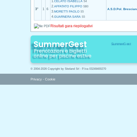
1.
CELATO ISABELLA
S4
2.
AFFATATO FILIPPO
SB0
3°
1
6
A.S.D.Pol. Brescian
3.
MORETTI PAOLO
S5
4.
GUARNERA SARA
S5
Risultati gara riepilogativi
SummerGest
Prenotazioni e biglietti
online per piscine estive
© 2004-2026 Copyright by Siteland Srl - P.Iva 03249400270
Privacy
-
Cookie