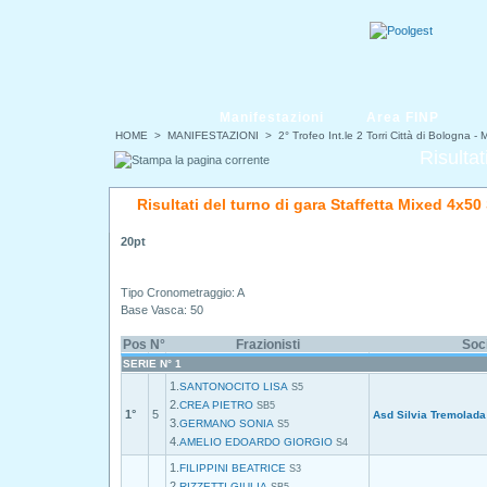
Manifestazioni
Area FINP
HOME
>
MANIFESTAZIONI
>
2° Trofeo Int.le 2 Torri Città di Bologna 
Risultat
Risultati del turno di gara Staffetta Mixed 4x50
20pt
Tipo Cronometraggio: A
Base Vasca: 50
Pos
N°
Frazionisti
Soc
SERIE N° 1
1.
SANTONOCITO LISA
S5
2.
CREA PIETRO
SB5
1°
5
Asd Silvia Tremolada
3.
GERMANO SONIA
S5
4.
AMELIO EDOARDO GIORGIO
S4
1.
FILIPPINI BEATRICE
S3
2.
RIZZETTI GIULIA