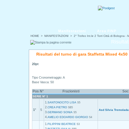
Manifestazioni
Area FINP
HOME
>
MANIFESTAZIONI
>
2° Trofeo Int.le 2 Torri Città di Bologna 
Risultat
Risultati del turno di gara Staffetta Mixed 4x50
20pt
Tipo Cronometraggio: A
Base Vasca: 50
Pos
N°
Frazionisti
Soc
SERIE N° 1
1.
SANTONOCITO LISA
S5
2.
CREA PIETRO
SB5
1°
5
Asd Silvia Tremolada
3.
GERMANO SONIA
S5
4.
AMELIO EDOARDO GIORGIO
S4
1.
FILIPPINI BEATRICE
S3
2.
RIZZETTI GIULIA