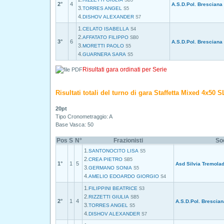
SB5
2°
4
A.S.D.Pol. Bresciana
3.
TORRES ANGEL
S5
4.
DISHOV ALEXANDER
S7
1.
CELATO ISABELLA
S4
2.
AFFATATO FILIPPO
SB0
3°
6
A.S.D.Pol. Bresciana
3.
MORETTI PAOLO
S5
4.
GUARNERA SARA
S5
Risultati gara ordinati per Serie
Risultati totali del turno di gara Staffetta Mixed 4x50 S
20pt
Tipo Cronometraggio: A
Base Vasca: 50
Pos
S
N°
Frazionisti
So
1.
SANTONOCITO LISA
S5
2.
CREA PIETRO
SB5
1°
1
5
Asd Silvia Tremola
3.
GERMANO SONIA
S5
4.
AMELIO EDOARDO GIORGIO
S4
1.
FILIPPINI BEATRICE
S3
2.
RIZZETTI GIULIA
SB5
2°
1
4
A.S.D.Pol. Brescian
3.
TORRES ANGEL
S5
4.
DISHOV ALEXANDER
S7