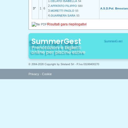
1.
CELATO ISABELLA
S4
2.
AFFATATO FILIPPO
SB0
3°
1
6
A.S.D.Pol. Brescian
3.
MORETTI PAOLO
S5
4.
GUARNERA SARA
S5
Risultati gara riepilogativi
SummerGest
Prenotazioni e biglietti
online per piscine estive
© 2004-2026 Copyright by Siteland Srl - P.Iva 03249400270
Privacy
-
Cookie