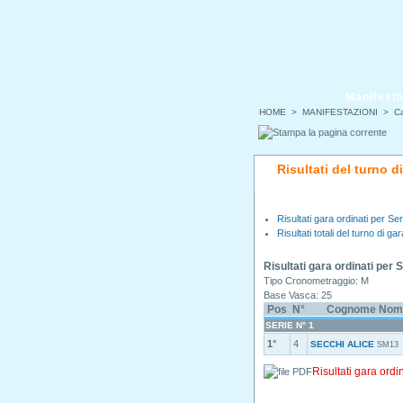
Manifesta
HOME
>
MANIFESTAZIONI
>
Ca
Risultati del turno 
Risultati gara ordinati per Ser
Risultati totali del turno di gar
Risultati gara ordinati per 
Tipo Cronometraggio: M
Base Vasca: 25
Pos
N°
Cognome Nom
SERIE N° 1
1°
4
SECCHI ALICE
SM13
Risultati gara ordi