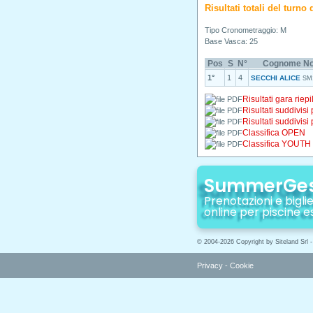
Risultati totali del turn
Tipo Cronometraggio: M
Base Vasca: 25
Pos
S
N°
Cognome N
1°
1
4
SECCHI ALICE
SM
Risultati gara riepi
Risultati suddivisi
Risultati suddivisi
Classifica OPEN
Classifica YOUTH
SummerGe
Prenotazioni e biglie
online per piscine e
© 2004-2026 Copyright by Siteland Srl 
Privacy
-
Cookie