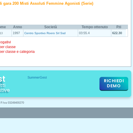
o di gara 200 Misti Assoluti Femmine Agonisti (Serie)
ome
Anno
Società
Tempo ottenuto
P.ti
1997
03:55.4
622.30
Centro Sportivo Roero Srl Ssd
13
logativi
 per classe
 per classe e categoria
st
RICHIEDI
tti
DEMO
stive
- P.Iva 03249400270