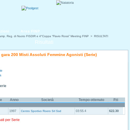
zioni
Area FINP
mp. Reg. di Nuoto FISDIR e 4°Coppa “Flavio Rossi” Meeting FINP
> RISULTATI
Risultati
di gara 200 Misti Assoluti Femmine Agonisti (Serie)
ie
a
Serie
e
Anno
Società
Tempo ottenuto
P.ti
1997
03:55.4
622.30
Centro Sportivo Roero Srl Ssd
nati per Serie