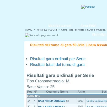
Manifestazioni
Area FINP
HOME
>
MANIFESTAZIONI
>
Camp. Reg. di Nuoto FISDIR e 4°Coppa “
Risultat
Risultati del turno di gara 50 Stile Libero Assol
Risultati gara ordinati per Serie
Risultati totali del turno di gara
Risultati gara ordinati per Serie
Tipo Cronometraggio: M
Base Vasca: 25
Pos
N°
Cognome Nome
Anno
Soc
SERIE N° 1
1°
4
2009
NASI ARTEM LORENZO
Centro Sportivo R
S8
2°
5
2003
DALLA VALLE BRYAN
A.S.H.D. Novara A
S7