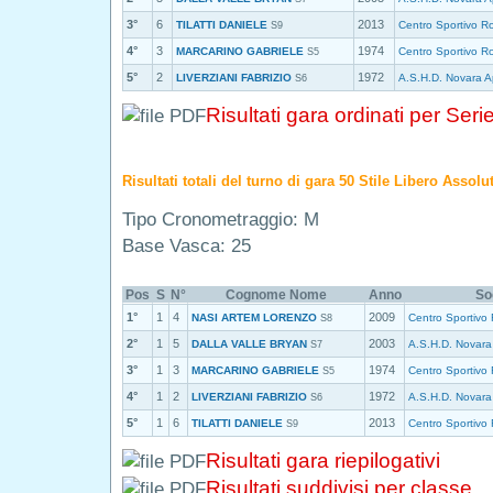
3°
6
2013
TILATTI DANIELE
Centro Sportivo R
S9
4°
3
1974
MARCARINO GABRIELE
Centro Sportivo R
S5
5°
2
1972
LIVERZIANI FABRIZIO
A.S.H.D. Novara A
S6
Risultati gara ordinati per Seri
Risultati totali del turno di gara 50 Stile Libero Assolu
Tipo Cronometraggio: M
Base Vasca: 25
Pos
S
N°
Cognome Nome
Anno
So
1°
1
4
2009
NASI ARTEM LORENZO
Centro Sportivo 
S8
2°
1
5
2003
DALLA VALLE BRYAN
A.S.H.D. Novara
S7
3°
1
3
1974
MARCARINO GABRIELE
Centro Sportivo 
S5
4°
1
2
1972
LIVERZIANI FABRIZIO
A.S.H.D. Novara
S6
5°
1
6
2013
TILATTI DANIELE
Centro Sportivo 
S9
Risultati gara riepilogativi
Risultati suddivisi per classe