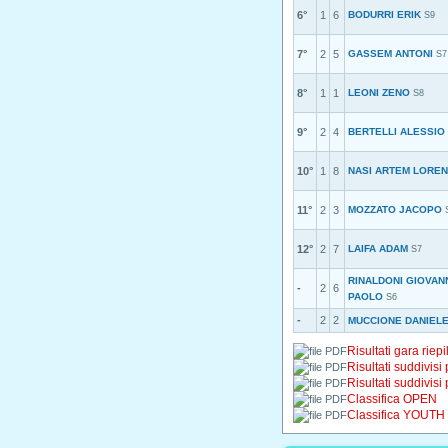
6°
1
6
BODURRI ERIK
S9
7°
2
5
GASSEM ANTONI
S7
8°
1
1
LEONI ZENO
S8
9°
2
4
BERTELLI ALESSIO
10°
1
8
NASI ARTEM LORE
11°
2
3
MOZZATO JACOPO
12°
2
7
LAIFA ADAM
S7
RINALDONI GIOVAN
-
2
6
PAOLO
S6
-
2
2
MUCCIONE DANIEL
Risultati gara riepi
Risultati suddivisi
Risultati suddivisi
Classifica OPEN
Classifica YOUTH