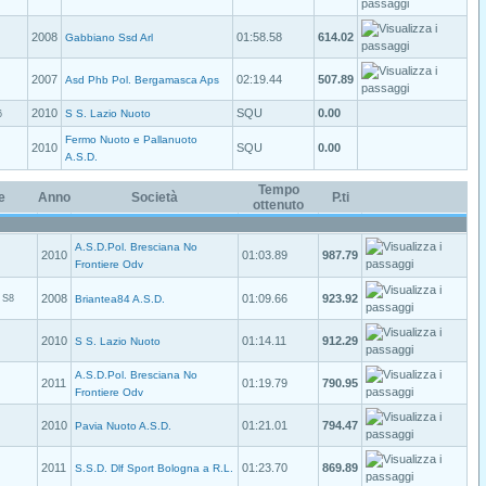
2008
01:58.58
614.02
Gabbiano Ssd Arl
2007
02:19.44
507.89
Asd Phb Pol. Bergamasca Aps
2010
SQU
0.00
S S. Lazio Nuoto
6
Fermo Nuoto e Pallanuoto
2010
SQU
0.00
A.S.D.
Tempo
e
Anno
Società
P.ti
ottenuto
A.S.D.Pol. Bresciana No
2010
01:03.89
987.79
Frontiere Odv
2008
01:09.66
923.92
S8
Briantea84 A.S.D.
2010
01:14.11
912.29
S S. Lazio Nuoto
A.S.D.Pol. Bresciana No
2011
01:19.79
790.95
Frontiere Odv
2010
01:21.01
794.47
Pavia Nuoto A.S.D.
2011
01:23.70
869.89
S.S.D. Dlf Sport Bologna a R.L.