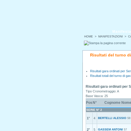
Manifesta
HOME
>
MANIFESTAZIONI
>
C
Risultati del turno 
Risultati gara ordinati per Ser
Risultati totali del turno di gar
Risultati gara ordinati per 
Tipo Cronometraggio: A
Base Vasca: 25
Pos
N°
Cognome Nom
SERIE N° 2
1°
4
BERTELLI ALESSIO
S8
2°
5
GASSEM ANTONI
S7