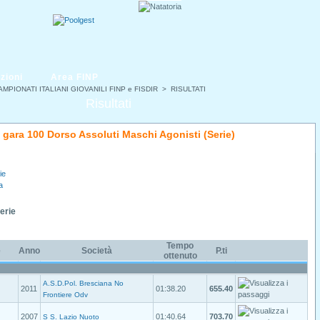
zioni
Area FINP
AMPIONATI ITALIANI GIOVANILI FINP e FISDIR
> RISULTATI
Risultati
di gara 100 Dorso Assoluti Maschi Agonisti (Serie)
ie
a
Serie
Tempo
e
Anno
Società
P.ti
ottenuto
A.S.D.Pol. Bresciana No
2011
01:38.20
655.40
Frontiere Odv
2007
01:40.64
703.70
S S. Lazio Nuoto