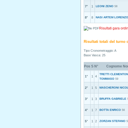
7°
1
LEONI ZENO
S8
8°
8
NASI ARTEM LORENZ
Risultati gara ordi
Risultati totali del turn
Tipo Cronometraggio: A
Base Vasca: 25
Pos
S
N°
Cognome N
TRETTI CLEMENTON
1°
1
4
TOMMASO
S9
2°
1
5
MASCHERONI NICOL
3°
1
3
BRUFFA GABRIELE
4°
1
7
BOTTA ENRICO
S6
5°
1
2
ZORZAN STEFANO
S