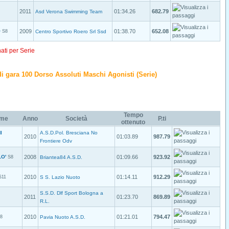
2011
01:34.26
682.79
Asd Verona Swimming Team
O
2009
01:38.70
652.08
S8
Centro Sportivo Roero Srl Ssd
nati per Serie
o di gara 100 Dorso Assoluti Maschi Agonisti (Serie)
Tempo
ome
Anno
Società
P.ti
ottenuto
I
A.S.D.Pol. Bresciana No
2010
01:03.89
987.79
Frontiere Odv
O'
2008
01:09.66
923.92
S8
Briantea84 A.S.D.
2010
01:14.11
912.29
S11
S S. Lazio Nuoto
S.S.D. Dlf Sport Bologna a
2011
01:23.70
869.89
R.L.
2010
01:21.01
794.47
8
Pavia Nuoto A.S.D.