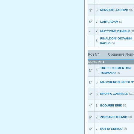
3°
3
MOZZATO JACOPO
S6
4°
7
LAIFA ADAM
S7
-
2
MUCCIONE DANIELE
S
RINALDONI GIOVANNI
-
6
PAOLO
S6
Pos
N°
Cognome Nom
SERIE N° 1
TRETTI CLEMENTONI
1°
4
TOMMASO
S9
2°
5
MASCHERONI NICOLO'
3°
3
BRUFFA GABRIELE
S11
4°
6
BODURRI ERIK
S9
5°
2
ZORZAN STEFANO
S8
6°
7
BOTTA ENRICO
S6