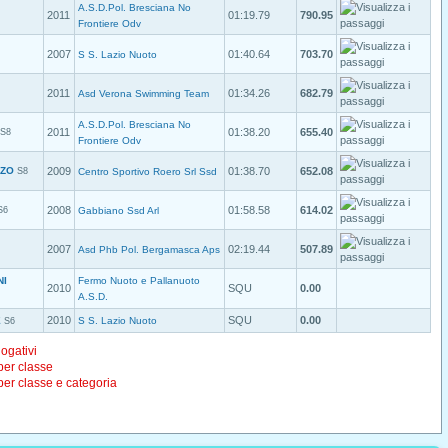
A.S.D.Pol. Bresciana No
2011
01:19.79
790.95
Frontiere Odv
2007
01:40.64
703.70
S S. Lazio Nuoto
2011
01:34.26
682.79
Asd Verona Swimming Team
A.S.D.Pol. Bresciana No
2011
01:38.20
655.40
S8
Frontiere Odv
NZO
2009
01:38.70
652.08
S8
Centro Sportivo Roero Srl Ssd
2008
01:58.58
614.02
S6
Gabbiano Ssd Arl
2007
02:19.44
507.89
Asd Phb Pol. Bergamasca Aps
NI
Fermo Nuoto e Pallanuoto
2010
SQU
0.00
A.S.D.
2010
SQU
0.00
E
S S. Lazio Nuoto
S6
logativi
 per classe
 per classe e categoria