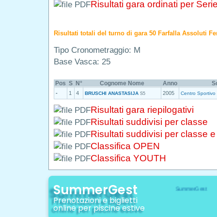
Risultati gara ordinati per Seri
Risultati totali del turno di gara 50 Farfalla Assoluti 
Tipo Cronometraggio: M
Base Vasca: 25
Pos
S
N°
Cognome Nome
Anno
S
-
1
4
2005
BRUSCHI ANASTASIJA
Centro Sportivo
S5
Risultati gara riepilogativi
Risultati suddivisi per classe
Risultati suddivisi per classe 
Classifica OPEN
Classifica YOUTH
SummerGest
Prenotazioni e biglietti
online per piscine estive