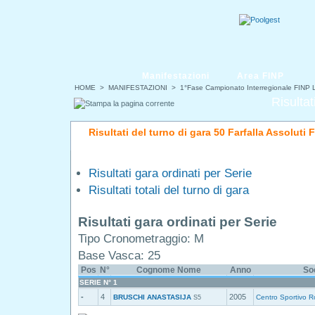
Manifestazioni
Area FINP
HOME
>
MANIFESTAZIONI
>
1°Fase Campionato Interregionale FINP L
Risultat
Risultati del turno di gara 50 Farfalla Assoluti
Risultati gara ordinati per Serie
Risultati totali del turno di gara
Risultati gara ordinati per Serie
Tipo Cronometraggio: M
Base Vasca: 25
Pos
N°
Cognome Nome
Anno
So
SERIE N° 1
-
4
2005
BRUSCHI ANASTASIJA
Centro Sportivo R
S5