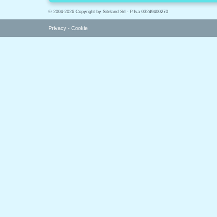
© 2004-2026 Copyright by Siteland Srl - P.Iva 03249400270
Privacy
-
Cookie