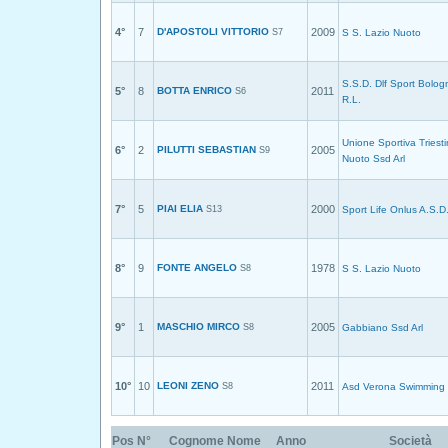
4°
7
D'APOSTOLI VITTORIO
2009
S7
S S. Lazio Nuoto
S.S.D. Dlf Sport Bolog
5°
8
BOTTA ENRICO
2011
S6
R.L.
Unione Sportiva Triest
6°
2
PILUTTI SEBASTIAN
2005
S9
Nuoto Ssd Arl
7°
5
PIAI ELIA
2000
S13
Sport Life Onlus A.S.D
8°
9
FONTE ANGELO
1978
S8
S S. Lazio Nuoto
9°
1
MASCHIO MIRCO
2005
S8
Gabbiano Ssd Arl
10°
10
LEONI ZENO
2011
S8
Asd Verona Swimming
Pos
N°
Cognome Nome
Anno
Società