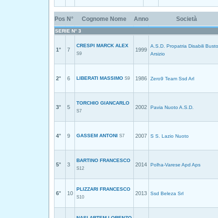
Pos
N°
Cognome Nome
Anno
Società
SERIE N° 3
CRESPI MARCK ALEX
A.S.D. Propatria Disabili Bust
1°
7
1999
S9
Arsizio
2°
6
LIBERATI MASSIMO
1986
S9
Zero9 Team Ssd Arl
TORCHIO GIANCARLO
3°
5
2002
Pavia Nuoto A.S.D.
S7
4°
9
GASSEM ANTONI
2007
S7
S S. Lazio Nuoto
BARTINO FRANCESCO
5°
3
2014
Polha-Varese Apd Aps
S12
PLIZZARI FRANCESCO
6°
10
2013
Ssd Beleza Srl
S10
NASI ARTEM LORENZO