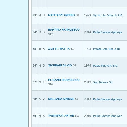
33°
4
3
MATTIAZZI ANDREA
1993
S6
Sport Life Onlus A.S.D.
BARTINO FRANCESCO
34°
3
3
2014
Polha-Varese Apd Aps
S12
35°
6
8
ZILETTI MATTIA
1993
S2
Imolanuoto Ssd a Rl
36°
4
5
SICURANI SILVIO
1978
S9
Pavia Nuoto A.S.D.
PLIZZARI FRANCESCO
37°
3
10
2013
Ssd Beleza Srl
S10
38°
5
2
MIGLIARA SIMONE
2013
S7
Polha-Varese Apd Aps
39°
4
6
YASINSKYI ARTUR
2010
S10
Polha-Varese Apd Aps