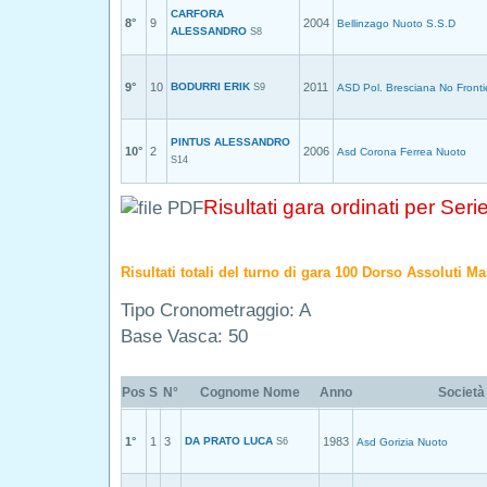
CARFORA
8°
9
2004
Bellinzago Nuoto S.S.D
ALESSANDRO
S8
9°
10
BODURRI ERIK
2011
S9
ASD Pol. Bresciana No Fronti
PINTUS ALESSANDRO
10°
2
2006
Asd Corona Ferrea Nuoto
S14
Risultati gara ordinati per Seri
Risultati totali del turno di gara 100 Dorso Assoluti Ma
Tipo Cronometraggio: A
Base Vasca: 50
Pos
S
N°
Cognome Nome
Anno
Società
1°
1
3
DA PRATO LUCA
1983
S6
Asd Gorizia Nuoto