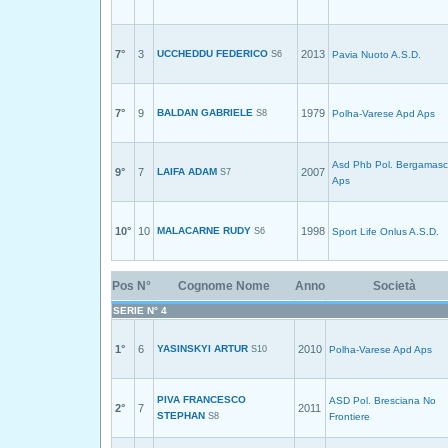
7°
3
UCCHEDDU FEDERICO
2013
S6
Pavia Nuoto A.S.D.
7°
9
BALDAN GABRIELE
1979
S8
Polha-Varese Apd Aps
Asd Phb Pol. Bergamas
9°
7
LAIFA ADAM
2007
S7
Aps
10°
10
MALACARNE RUDY
1998
S6
Sport Life Onlus A.S.D.
Pos
N°
Cognome Nome
Anno
Società
SERIE N° 4
1°
6
YASINSKYI ARTUR
2010
S10
Polha-Varese Apd Aps
PIVA FRANCESCO
ASD Pol. Bresciana No
2°
7
2011
STEPHAN
S8
Frontiere