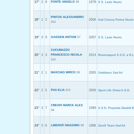
17°
2
9
FONTE ANGELO
1978
S8
S S. Lazio Nuoto
PINTUS ALESSANDRO
18°
1
2
2006
Asd Corona Ferrea Nuoto
S14
19°
3
9
GASSEM ANTONI
2007
S7
S S. Lazio Nuoto
CUCUMAZZO
20°
2
3
FRANCESCO NICOLA
2014
Roxenasport S.S.D. a R.L
S10
21°
2
1
MASCHIO MIRCO
2005
S8
Gabbiano Ssd Arl
22°
2
5
PIAI ELIA
2000
S13
Sport Life Onlus A.S.D.
CRESPI MARCK ALEX
23°
3
7
1999
A.S.D. Propatria Disabili B
S9
24°
3
6
LIBERATI MASSIMO
1986
S9
Zero9 Team Ssd Arl