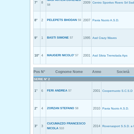
7°
8
2009
Centro Sportivo Roero Srl Ssd
S8
8°
2
PELEPETS BHODAN
2007
S9
Pavia Nuoto A.S.D.
9°
1
BASTI SIMONE
1995
S7
Asd Crazy Waves
10°
4
MAUGERI NICOLO'
2001
S7
Asd Silvia Tremolada Aps
Pos
N°
Cognome Nome
Anno
Società
SERIE N° 2
1°
6
FERI ANDREA
2001
S7
Coopernuoto S.C.S.D
2°
4
ZORZAN STEFANO
2010
S8
Pavia Nuoto A.S.D.
CUCUMAZZO FRANCESCO
3°
3
2014
Roxenasport S.S.D. a 
NICOLA
S10