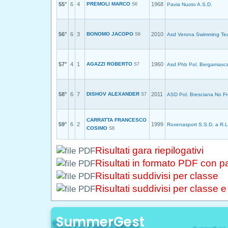
55°
6
4
PREMOLI MARCO
1968
S6
Pavia Nuoto A.S.D.
56°
6
3
BONOMO JACOPO
2010
S6
Asd Verona Swimming T
57°
4
1
AGAZZI ROBERTO
1960
S7
Asd Phb Pol. Bergamasc
58°
6
7
DISHOV ALEXANDER
2011
S7
ASD Pol. Bresciana No Fr
CARRATTA FRANCESCO
59°
6
2
1999
Roxenasport S.S.D. a R.L
COSIMO
S8
Risultati gara riepilogativi
Risultati in formato PDF con 
Risultati suddivisi per classe
Risultati suddivisi per classe 
SummerGest