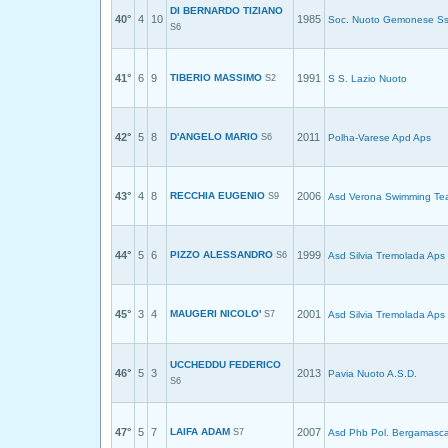
DI BERNARDO TIZIANO
40°
4
10
1985
Soc. Nuoto Gemonese Ss
S6
41°
6
9
TIBERIO MASSIMO
1991
S2
S S. Lazio Nuoto
42°
5
8
D'ANGELO MARIO
2011
S6
Polha-Varese Apd Aps
43°
4
8
RECCHIA EUGENIO
2006
S9
Asd Verona Swimming T
44°
5
6
PIZZO ALESSANDRO
1999
S6
Asd Silvia Tremolada Aps
45°
3
4
MAUGERI NICOLO'
2001
S7
Asd Silvia Tremolada Aps
UCCHEDDU FEDERICO
46°
5
3
2013
Pavia Nuoto A.S.D.
S6
47°
5
7
LAIFA ADAM
2007
S7
Asd Phb Pol. Bergamasc