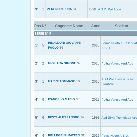
9°
1
PERENCIN LUCA
1998
S1
A.S.D. Fai Sport
Pos
N°
Cognome Nome
Anno
Società
SERIE N° 5
RINALDONI GIOVANNI
Fermo Nuoto e Pallanuo
1°
5
2010
PAOLO
S6
A.S.D.
2°
2
MIGLIARA SIMONE
2013
S7
Polha-Varese Apd Aps
ASD Pol. Bresciana No
3°
1
MARINI TOMMASO
2015
S9
Frontiere
4°
8
D'ANGELO MARIO
2011
S6
Polha-Varese Apd Aps
5°
6
PIZZO ALESSANDRO
1999
S6
Asd Silvia Tremolada Ap
6°
4
PELLEGRINI MATTEO
2013
S11
Pavia Nuoto A.S.D.