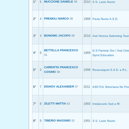
1°
5
MUCCIONE DANIELE
2010
S6
S S. Lazio Nuoto
2°
4
PREMOLI MARCO
1968
S6
Pavia Nuoto A.S.D.
3°
3
BONOMO JACOPO
2010
S6
Asd Verona Swimming Tea
BETTELLA FRANCESCO
/
G.S Fiamme Oro
Asd Civi
4°
6
1989
S1
Sport Education
CARRATTA FRANCESCO
5°
2
1999
Roxenasport S.S.D. a R.L.
COSIMO
S8
6°
7
DISHOV ALEXANDER
2011
S7
ASD Pol. Bresciana No Fron
7°
8
ZILETTI MATTIA
1993
S2
Imolanuoto Ssd a Rl
8°
9
TIBERIO MASSIMO
1991
S2
S S. Lazio Nuoto