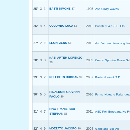
25°
3
1
BASTI SIMONE
1995
S7
Asd Crazy Waves
26°
4
4
COLOMBO LUCA
2011
S6
Briantea84 A.S.D. Ets
27°
2
10
LEONI ZENO
2011
S8
Asd Verona Swimming T
NASI ARTEM LORENZO
28°
3
8
2009
Centro Sportivo Roero Srl
S8
29°
3
2
PELEPETS BHODAN
2007
S9
Pavia Nuoto A.S.D.
RINALDONI GIOVANNI
30°
5
5
2010
Fermo Nuoto e Pallanuoto
PAOLO
S6
PIVA FRANCESCO
31°
4
7
2011
ASD Pol. Bresciana No Fr
STEPHAN
S8
32°
4
9
MOZZATO JACOPO
2008
S6
Gabbiano Ssd Arl