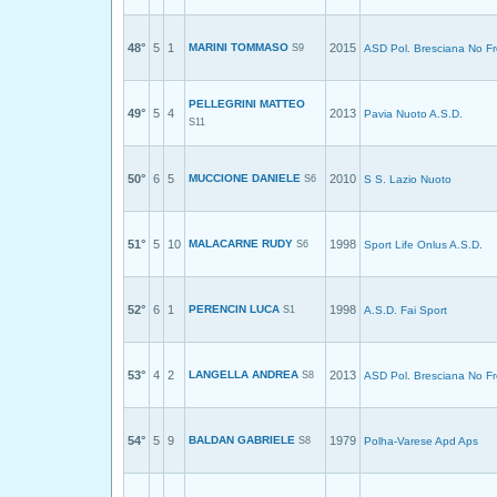
48°
5
1
MARINI TOMMASO
2015
S9
ASD Pol. Bresciana No Fr
PELLEGRINI MATTEO
49°
5
4
2013
Pavia Nuoto A.S.D.
S11
50°
6
5
MUCCIONE DANIELE
2010
S6
S S. Lazio Nuoto
51°
5
10
MALACARNE RUDY
1998
S6
Sport Life Onlus A.S.D.
52°
6
1
PERENCIN LUCA
1998
S1
A.S.D. Fai Sport
53°
4
2
LANGELLA ANDREA
2013
S8
ASD Pol. Bresciana No Fr
54°
5
9
BALDAN GABRIELE
1979
S8
Polha-Varese Apd Aps