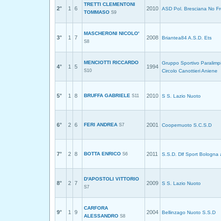
TRETTI CLEMENTONI
2°
1
6
2010
ASD Pol. Bresciana No Fr
TOMMASO
S9
MASCHERONI NICOLO'
3°
1
7
2008
Briantea84 A.S.D. Ets
S8
MENCIOTTI RICCARDO
Gruppo Sportivo Paralimp
4°
1
5
1994
S10
Circolo Canottieri Aniene
5°
1
8
BRUFFA GABRIELE
2010
S11
S S. Lazio Nuoto
6°
2
6
FERI ANDREA
2001
S7
Coopernuoto S.C.S.D
7°
2
8
BOTTA ENRICO
2011
S6
S.S.D. Dlf Sport Bologna 
D'APOSTOLI VITTORIO
8°
2
7
2009
S S. Lazio Nuoto
S7
CARFORA
9°
1
9
2004
Bellinzago Nuoto S.S.D
ALESSANDRO
S8