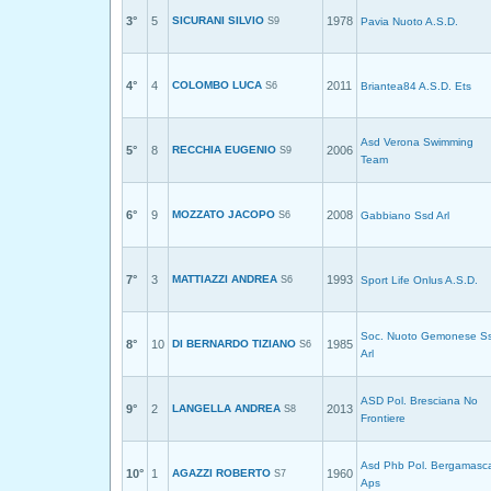
3°
5
SICURANI SILVIO
1978
S9
Pavia Nuoto A.S.D.
4°
4
COLOMBO LUCA
2011
S6
Briantea84 A.S.D. Ets
Asd Verona Swimming
5°
8
RECCHIA EUGENIO
2006
S9
Team
6°
9
MOZZATO JACOPO
2008
S6
Gabbiano Ssd Arl
7°
3
MATTIAZZI ANDREA
1993
S6
Sport Life Onlus A.S.D.
Soc. Nuoto Gemonese S
8°
10
DI BERNARDO TIZIANO
1985
S6
Arl
ASD Pol. Bresciana No
9°
2
LANGELLA ANDREA
2013
S8
Frontiere
Asd Phb Pol. Bergamasc
10°
1
AGAZZI ROBERTO
1960
S7
Aps