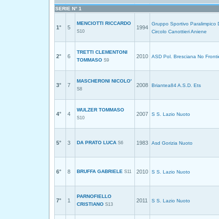
SERIE N° 1
MENCIOTTI RICCARDO
Gruppo Sportivo Paralimpico 
1°
5
1994
S10
Circolo Canottieri Aniene
TRETTI CLEMENTONI
2°
6
2010
ASD Pol. Bresciana No Fronti
TOMMASO
S9
MASCHERONI NICOLO'
3°
7
2008
Briantea84 A.S.D. Ets
S8
WULZER TOMMASO
4°
4
2007
S S. Lazio Nuoto
S10
5°
3
DA PRATO LUCA
1983
S6
Asd Gorizia Nuoto
6°
8
BRUFFA GABRIELE
2010
S11
S S. Lazio Nuoto
PARNOFIELLO
7°
1
2011
S S. Lazio Nuoto
CRISTIANO
S13