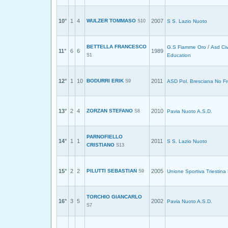
10°
1
4
WULZER TOMMASO
2007
S10
S S. Lazio Nuoto
BETTELLA FRANCESCO
/
G.S Fiamme Oro
Asd Civ
11°
6
6
1989
S1
Education
12°
1
10
BODURRI ERIK
2011
S9
ASD Pol. Bresciana No Fr
13°
2
4
ZORZAN STEFANO
2010
S8
Pavia Nuoto A.S.D.
PARNOFIELLO
14°
1
1
2011
S S. Lazio Nuoto
CRISTIANO
S13
15°
2
2
PILUTTI SEBASTIAN
2005
S9
Unione Sportiva Triestina
TORCHIO GIANCARLO
16°
3
5
2002
Pavia Nuoto A.S.D.
S7