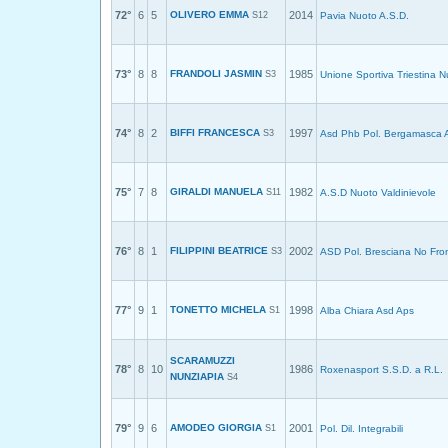
72°
6
5
OLIVERO EMMA
2014
S12
Pavia Nuoto A.S.D.
73°
8
8
FRANDOLI JASMIN
1985
S3
Unione Sportiva Triestina N
74°
8
2
BIFFI FRANCESCA
1997
S3
Asd Phb Pol. Bergamasca 
75°
7
8
GIRALDI MANUELA
1982
S11
A.S.D Nuoto Valdinievole
76°
8
1
FILIPPINI BEATRICE
2002
S3
ASD Pol. Bresciana No Fron
77°
9
1
TONETTO MICHELA
1998
S1
Alba Chiara Asd Aps
SCARAMUZZI
78°
8
10
1986
Roxenasport S.S.D. a R.L.
NUNZIAPIA
S4
79°
9
6
AMODEO GIORGIA
2001
S1
Pol. Dil. Integrabili