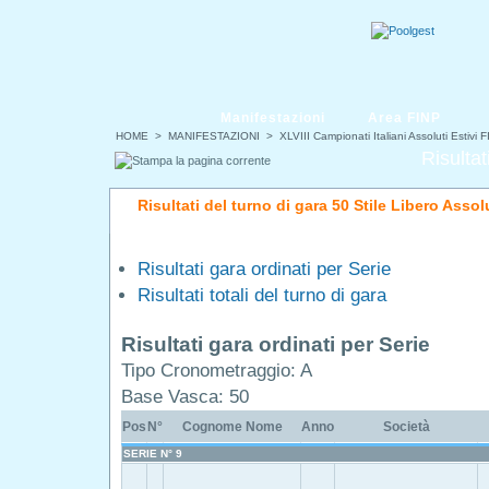
Manifestazioni
Area FINP
HOME
>
MANIFESTAZIONI
>
XLVIII Campionati Italiani Assoluti Estivi 
Risultat
Risultati del turno di gara 50 Stile Libero Asso
Risultati gara ordinati per Serie
Risultati totali del turno di gara
Risultati gara ordinati per Serie
Tipo Cronometraggio: A
Base Vasca: 50
Pos
N°
Cognome Nome
Anno
Società
SERIE N° 9