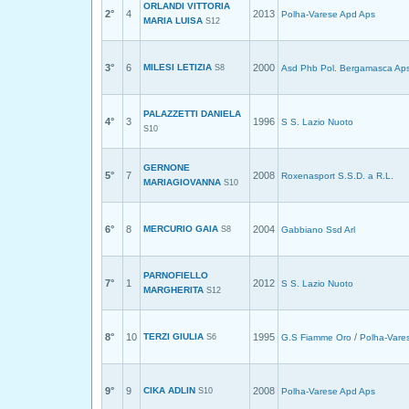
ORLANDI VITTORIA
2°
4
2013
Polha-Varese Apd Aps
MARIA LUISA
S12
3°
6
MILESI LETIZIA
2000
S8
Asd Phb Pol. Bergamasca Ap
PALAZZETTI DANIELA
4°
3
1996
S S. Lazio Nuoto
S10
GERNONE
5°
7
2008
Roxenasport S.S.D. a R.L.
MARIAGIOVANNA
S10
6°
8
MERCURIO GAIA
2004
S8
Gabbiano Ssd Arl
PARNOFIELLO
7°
1
2012
S S. Lazio Nuoto
MARGHERITA
S12
8°
10
TERZI GIULIA
1995
/
S6
G.S Fiamme Oro
Polha-Vare
9°
9
CIKA ADLIN
2008
S10
Polha-Varese Apd Aps