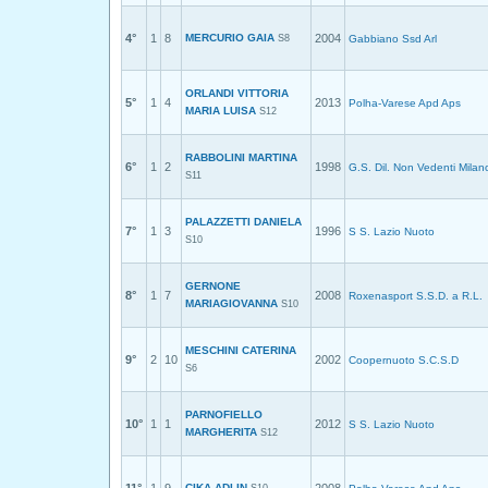
4°
1
8
MERCURIO GAIA
2004
S8
Gabbiano Ssd Arl
ORLANDI VITTORIA
5°
1
4
2013
Polha-Varese Apd Aps
MARIA LUISA
S12
RABBOLINI MARTINA
6°
1
2
1998
G.S. Dil. Non Vedenti Milan
S11
PALAZZETTI DANIELA
7°
1
3
1996
S S. Lazio Nuoto
S10
GERNONE
8°
1
7
2008
Roxenasport S.S.D. a R.L.
MARIAGIOVANNA
S10
MESCHINI CATERINA
9°
2
10
2002
Coopernuoto S.C.S.D
S6
PARNOFIELLO
10°
1
1
2012
S S. Lazio Nuoto
MARGHERITA
S12
CIKA ADLIN