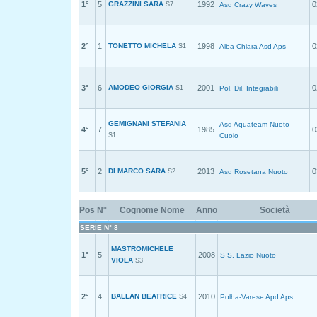
1°
5
GRAZZINI SARA
1992
0
S7
Asd Crazy Waves
2°
1
TONETTO MICHELA
1998
0
S1
Alba Chiara Asd Aps
3°
6
AMODEO GIORGIA
2001
0
S1
Pol. Dil. Integrabili
GEMIGNANI STEFANIA
Asd Aquateam Nuoto
4°
7
1985
0
S1
Cuoio
5°
2
DI MARCO SARA
2013
0
S2
Asd Rosetana Nuoto
Pos
N°
Cognome Nome
Anno
Società
SERIE N° 8
MASTROMICHELE
1°
5
2008
S S. Lazio Nuoto
VIOLA
S3
2°
4
BALLAN BEATRICE
2010
S4
Polha-Varese Apd Aps