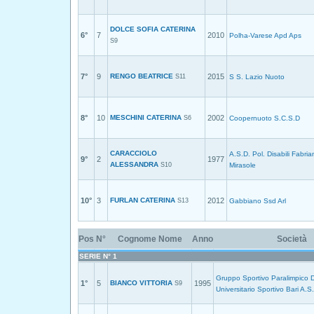
DOLCE SOFIA CATERINA
6°
7
2010
Polha-Varese Apd Aps
S9
7°
9
RENGO BEATRICE
2015
S11
S S. Lazio Nuoto
8°
10
MESCHINI CATERINA
2002
S6
Coopernuoto S.C.S.D
CARACCIOLO
A.S.D. Pol. Disabili Fabri
9°
2
1977
ALESSANDRA
S10
Mirasole
10°
3
FURLAN CATERINA
2012
S13
Gabbiano Ssd Arl
Pos
N°
Cognome Nome
Anno
Società
SERIE N° 1
Gruppo Sportivo Paralimpico D
1°
5
BIANCO VITTORIA
1995
S9
Universitario Sportivo Bari A.S