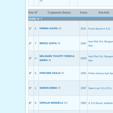
S4
Pos
N°
Cognome Nome
Anno
Società
SERIE N° 7
1°
5
FARINA AGATA
2011
S5
Pavia Nuoto A.S.D.
Asd Phb Pol. Berga
2°
7
BRIZIO SOFIA
1997
S5
Aps
MOLINARI TOSATTI TERESA
Asd Phb Pol. Berga
3°
4
2005
MARIA
S4
Aps
4°
6
FANCHINI GIULIA
1991
S3
Polha-Varese Apd Ap
5°
1
SIMION EMMA
1997
S5
Swim Lab S.S.D R.L
6°
8
GIRALDI MANUELA
1982
S11
A.S.D Nuoto Valdinie