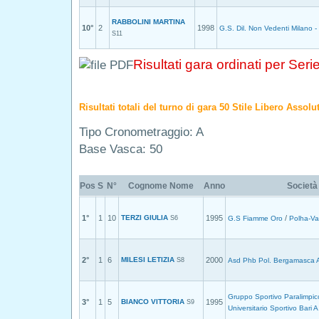
RABBOLINI MARTINA
10°
2
1998
G.S. Dil. Non Vedenti Milano -
S11
Risultati gara ordinati per Seri
Risultati totali del turno di gara 50 Stile Libero Assol
Tipo Cronometraggio: A
Base Vasca: 50
Pos
S
N°
Cognome Nome
Anno
Società
1°
1
10
TERZI GIULIA
1995
/
S6
G.S Fiamme Oro
Polha-Va
2°
1
6
MILESI LETIZIA
2000
S8
Asd Phb Pol. Bergamasca 
Gruppo Sportivo Paralimpic
3°
1
5
BIANCO VITTORIA
1995
S9
Universitario Sportivo Bari 