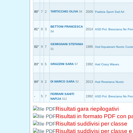
80°
7
2
TARTICCHIO OLIVA
2009
S4
Paideia Sport Ssd Arl
BETTONI FRANCESCA
81°
8
3
2014
ASD Pol. Bresciana No Fron
S4
GEMIGNANI STEFANIA
82°
9
7
1985
Asd Aquateam Nuoto Cuoi
S1
83°
9
5
GRAZZINI SARA
1992
S7
Asd Crazy Waves
84°
9
2
DI MARCO SARA
2013
S2
Asd Rosetana Nuoto
FERRARI SAHITI
-
5
7
1992
ASD Pol. Bresciana No Fron
NAFIJA
S12
Risultati gara riepilogativi
Risultati in formato PDF con 
Risultati suddivisi per classe
Risultati suddivisi per classe 