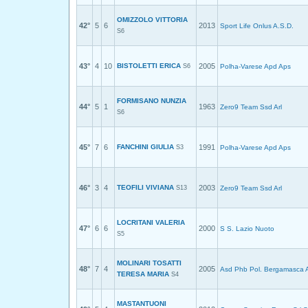
OMIZZOLO VITTORIA
42°
5
6
2013
Sport Life Onlus A.S.D.
S6
43°
4
10
BISTOLETTI ERICA
2005
S6
Polha-Varese Apd Aps
FORMISANO NUNZIA
44°
5
1
1963
Zero9 Team Ssd Arl
S6
45°
7
6
FANCHINI GIULIA
1991
S3
Polha-Varese Apd Aps
46°
3
4
TEOFILI VIVIANA
2003
S13
Zero9 Team Ssd Arl
LOCRITANI VALERIA
47°
6
6
2000
S S. Lazio Nuoto
S5
MOLINARI TOSATTI
48°
7
4
2005
Asd Phb Pol. Bergamasca 
TERESA MARIA
S4
MASTANTUONI