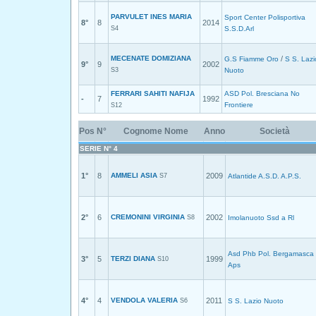
PARVULET INES MARIA
Sport Center Polisportiva
8°
8
2014
S4
S.S.D.Arl
MECENATE DOMIZIANA
/
G.S Fiamme Oro
S S. Lazi
9°
9
2002
S3
Nuoto
FERRARI SAHITI NAFIJA
ASD Pol. Bresciana No
-
7
1992
Frontiere
S12
Pos
N°
Cognome Nome
Anno
Società
SERIE N° 4
1°
8
AMMELI ASIA
2009
S7
Atlantide A.S.D. A.P.S.
2°
6
CREMONINI VIRGINIA
2002
S8
Imolanuoto Ssd a Rl
Asd Phb Pol. Bergamasca
3°
5
TERZI DIANA
1999
S10
Aps
4°
4
VENDOLA VALERIA
2011
S6
S S. Lazio Nuoto