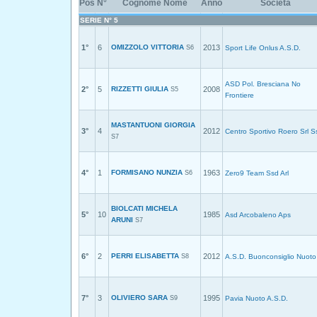
Pos
N°
Cognome Nome
Anno
Società
SERIE N° 5
1°
6
OMIZZOLO VITTORIA
2013
S6
Sport Life Onlus A.S.D.
ASD Pol. Bresciana No
2°
5
RIZZETTI GIULIA
2008
S5
Frontiere
MASTANTUONI GIORGIA
3°
4
2012
Centro Sportivo Roero Srl S
S7
4°
1
FORMISANO NUNZIA
1963
S6
Zero9 Team Ssd Arl
BIOLCATI MICHELA
5°
10
1985
Asd Arcobaleno Aps
ARUNI
S7
6°
2
PERRI ELISABETTA
2012
S8
A.S.D. Buonconsiglio Nuoto
7°
3
OLIVIERO SARA
1995
S9
Pavia Nuoto A.S.D.