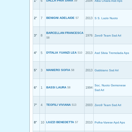
1°
6
DALLA PRIA SARA
2004
S9
Alba Chiara Asd Aps
2°
7
BENIGNI ADELAIDE
2013
S7
S S. Lazio Nuoto
BARCELLAN FRANCESCA
3°
8
1976
Zero9 Team Ssd Arl
S8
4°
5
D'ITALIA YUANZI LEA
2013
S10
Asd Silvia Tremolada Aps
5°
3
MANIERO SOFIA
2013
S8
Gabbiano Ssd Arl
Soc. Nuoto Gemonese
6°
1
BASSI LAURA
1994
S8
Ssd Arl
7°
4
TEOFILI VIVIANA
2003
S13
Zero9 Team Ssd Arl
8°
10
LIUZZI BENEDETTA
2010
S7
Polha-Varese Apd Aps