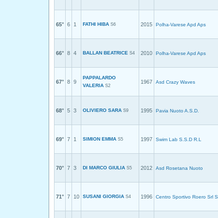
65°
6
1
FATHI HIBA
2015
S6
Polha-Varese Apd Aps
66°
8
4
BALLAN BEATRICE
2010
S4
Polha-Varese Apd Aps
PAPPALARDO
67°
8
9
1967
Asd Crazy Waves
VALERIA
S2
68°
5
3
OLIVIERO SARA
1995
S9
Pavia Nuoto A.S.D.
69°
7
1
SIMION EMMA
1997
S5
Swim Lab S.S.D R.L
70°
7
3
DI MARCO GIULIA
2012
S5
Asd Rosetana Nuoto
71°
7
10
SUSANI GIORGIA
1996
S4
Centro Sportivo Roero Srl 