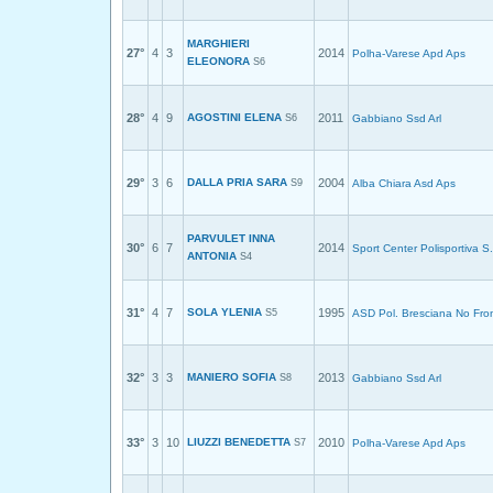
MARGHIERI
27°
4
3
2014
Polha-Varese Apd Aps
ELEONORA
S6
28°
4
9
AGOSTINI ELENA
2011
S6
Gabbiano Ssd Arl
29°
3
6
DALLA PRIA SARA
2004
S9
Alba Chiara Asd Aps
PARVULET INNA
30°
6
7
2014
Sport Center Polisportiva S.
ANTONIA
S4
31°
4
7
SOLA YLENIA
1995
S5
ASD Pol. Bresciana No Fron
32°
3
3
MANIERO SOFIA
2013
S8
Gabbiano Ssd Arl
33°
3
10
LIUZZI BENEDETTA
2010
S7
Polha-Varese Apd Aps