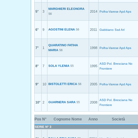
MARGHIERI ELEONORA
5°
3
2014
Polha-Varese Apd Aps
S6
6°
9
AGOSTINI ELENA
2011
S6
Gabbiano Ssd Arl
QUARATINO FATIHA
7°
1
1998
Polha-Varese Apd Aps
MARIA
S6
ASD Pol. Bresciana No
8°
7
SOLA YLENIA
1995
S5
Frontiere
9°
10
BISTOLETTI ERICA
2005
S6
Polha-Varese Apd Aps
ASD Pol. Bresciana No
10°
2
GUARNERA SARA
2008
S5
Frontiere
Pos
N°
Cognome Nome
Anno
Società
SERIE N° 3