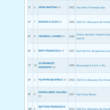
3°
6
SPINI MARTINA
2002
S3
Asd Silvia Tremolada Aps
4°
7
MAZZOLA OLGA
1982
S2
ASD Pol. Bresciana No Fronti
Unione Sportiva Triestina Nu
5°
8
FRANDOLI JASMIN
1985
S3
Ssd Arl
6°
2
BIFFI FRANCESCA
1997
S3
Asd Phb Pol. Bergamasca Ap
SCARAMUZZI
7°
10
1986
Roxenasport S.S.D. a R.L.
NUNZIAPIA
S4
8°
1
FILIPPINI BEATRICE
2002
S3
ASD Pol. Bresciana No Fronti
PAPPALARDO VALERIA
9°
9
1967
Asd Crazy Waves
S2
BETTONI FRANCESCA
10°
3
2014
ASD Pol. Bresciana No Fronti