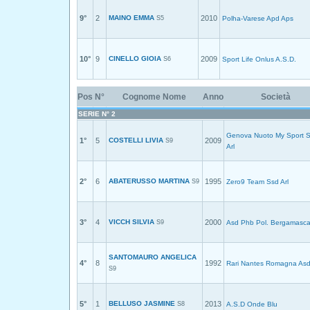
9°
2
MAINO EMMA
2010
S5
Polha-Varese Apd Aps
10°
9
CINELLO GIOIA
2009
S6
Sport Life Onlus A.S.D.
Pos
N°
Cognome Nome
Anno
Società
SERIE N° 2
Genova Nuoto My Sport S
1°
5
COSTELLI LIVIA
2009
S9
Arl
2°
6
ABATERUSSO MARTINA
1995
S9
Zero9 Team Ssd Arl
3°
4
VICCH SILVIA
2000
S9
Asd Phb Pol. Bergamasca
SANTOMAURO ANGELICA
4°
8
1992
Rari Nantes Romagna As
S9
5°
1
BELLUSO JASMINE
2013
S8
A.S.D Onde Blu