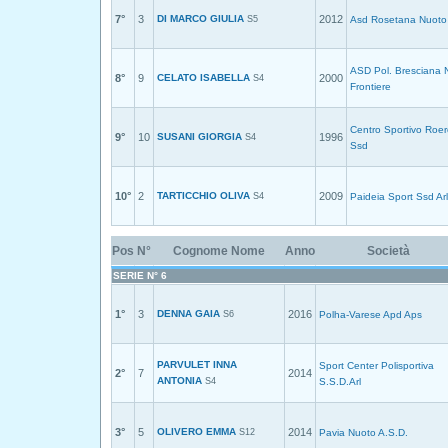
7°
3
DI MARCO GIULIA
2012
S5
Asd Rosetana Nuoto
ASD Pol. Bresciana 
8°
9
CELATO ISABELLA
2000
S4
Frontiere
Centro Sportivo Roer
9°
10
SUSANI GIORGIA
1996
S4
Ssd
10°
2
TARTICCHIO OLIVA
2009
S4
Paideia Sport Ssd Arl
Pos
N°
Cognome Nome
Anno
Società
SERIE N° 6
1°
3
DENNA GAIA
2016
S6
Polha-Varese Apd Aps
PARVULET INNA
Sport Center Polisportiva
2°
7
2014
ANTONIA
S4
S.S.D.Arl
3°
5
OLIVERO EMMA
2014
S12
Pavia Nuoto A.S.D.