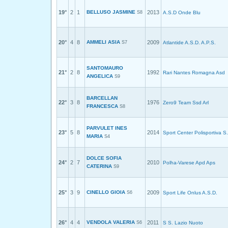
19°
2
1
BELLUSO JASMINE
2013
S8
A.S.D Onde Blu
20°
4
8
AMMELI ASIA
2009
S7
Atlantide A.S.D. A.P.S.
SANTOMAURO
21°
2
8
1992
Rari Nantes Romagna Asd
ANGELICA
S9
BARCELLAN
22°
3
8
1976
Zero9 Team Ssd Arl
FRANCESCA
S8
PARVULET INES
23°
5
8
2014
Sport Center Polisportiva S.
MARIA
S4
DOLCE SOFIA
24°
2
7
2010
Polha-Varese Apd Aps
CATERINA
S9
25°
3
9
CINELLO GIOIA
2009
S6
Sport Life Onlus A.S.D.
26°
4
4
VENDOLA VALERIA
2011
S6
S S. Lazio Nuoto