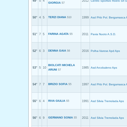
49°
5
4
2012
Centro Sportivo Roero Srl 
GIORGIA
S7
50°
4
5
TERZI DIANA
1999
S10
Asd Phb Pol. Bergamasca 
51°
7
5
FARINA AGATA
2011
S5
Pavia Nuoto A.S.D.
52°
6
3
DENNA GAIA
2016
S6
Polha-Varese Apd Aps
BIOLCATI MICHELA
53°
5
10
1985
Asd Arcobaleno Aps
ARUNI
S7
54°
7
7
BRIZIO SOFIA
1997
S5
Asd Phb Pol. Bergamasca 
55°
6
4
RIVA GIULIA
1991
S5
Asd Silvia Tremolada Aps
56°
6
9
GERMANO SONIA
2011
S5
Asd Silvia Tremolada Aps