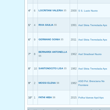
4°
6
LOCRITANI VALERIA
2000
S5
S S. Lazio Nuoto
5°
4
RIVA GIULIA
1991
S5
Asd Silvia Tremolada Aps
6°
9
GERMANO SONIA
2011
S5
Asd Silvia Tremolada Aps
BERNARDI ANTONELLA
7°
8
1962
Asd Stradivari Nuoto
S5
8°
10
SANTONOCITO LISA
1982
S5
Asd Silvia Tremolada Aps
ASD Pol. Bresciana No
9°
2
MOSSI ELENA
1982
S6
Frontiere
10°
1
FATHI HIBA
2015
S6
Polha-Varese Apd Aps