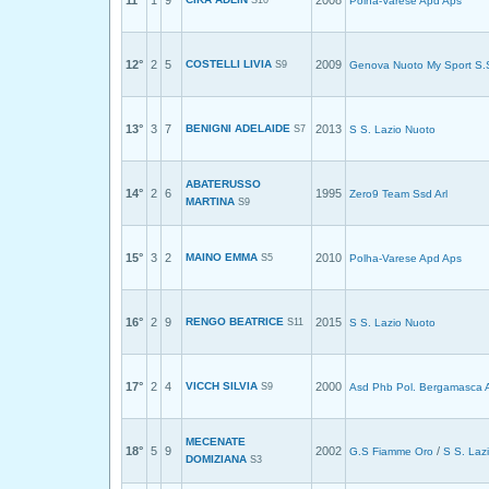
11°
1
9
2008
S10
Polha-Varese Apd Aps
12°
2
5
COSTELLI LIVIA
2009
S9
Genova Nuoto My Sport S.S
13°
3
7
BENIGNI ADELAIDE
2013
S7
S S. Lazio Nuoto
ABATERUSSO
14°
2
6
1995
Zero9 Team Ssd Arl
MARTINA
S9
15°
3
2
MAINO EMMA
2010
S5
Polha-Varese Apd Aps
16°
2
9
RENGO BEATRICE
2015
S11
S S. Lazio Nuoto
17°
2
4
VICCH SILVIA
2000
S9
Asd Phb Pol. Bergamasca 
MECENATE
18°
5
9
2002
/
G.S Fiamme Oro
S S. Laz
DOMIZIANA
S3