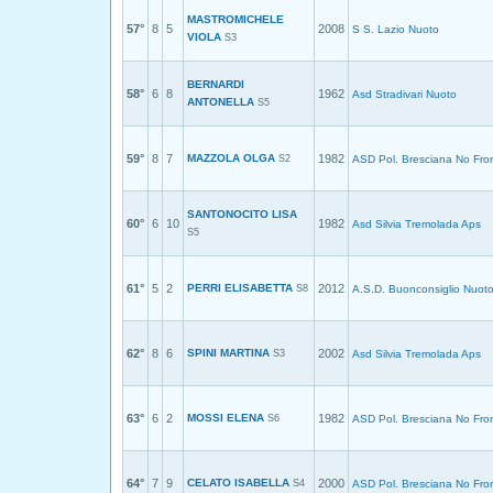
MASTROMICHELE
57°
8
5
2008
S S. Lazio Nuoto
VIOLA
S3
BERNARDI
58°
6
8
1962
Asd Stradivari Nuoto
ANTONELLA
S5
59°
8
7
MAZZOLA OLGA
1982
S2
ASD Pol. Bresciana No Fron
SANTONOCITO LISA
60°
6
10
1982
Asd Silvia Tremolada Aps
S5
61°
5
2
PERRI ELISABETTA
2012
S8
A.S.D. Buonconsiglio Nuot
62°
8
6
SPINI MARTINA
2002
S3
Asd Silvia Tremolada Aps
63°
6
2
MOSSI ELENA
1982
S6
ASD Pol. Bresciana No Fron
64°
7
9
CELATO ISABELLA
2000
S4
ASD Pol. Bresciana No Fron