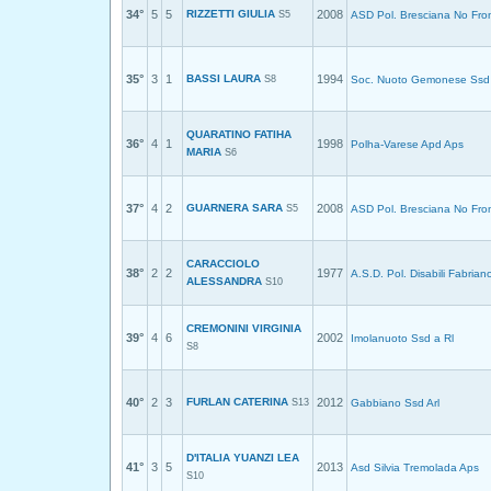
34°
5
5
RIZZETTI GIULIA
2008
S5
ASD Pol. Bresciana No Fron
35°
3
1
BASSI LAURA
1994
S8
Soc. Nuoto Gemonese Ssd 
QUARATINO FATIHA
36°
4
1
1998
Polha-Varese Apd Aps
MARIA
S6
37°
4
2
GUARNERA SARA
2008
S5
ASD Pol. Bresciana No Fron
CARACCIOLO
38°
2
2
1977
A.S.D. Pol. Disabili Fabrian
ALESSANDRA
S10
CREMONINI VIRGINIA
39°
4
6
2002
Imolanuoto Ssd a Rl
S8
40°
2
3
FURLAN CATERINA
2012
S13
Gabbiano Ssd Arl
D'ITALIA YUANZI LEA
41°
3
5
2013
Asd Silvia Tremolada Aps
S10