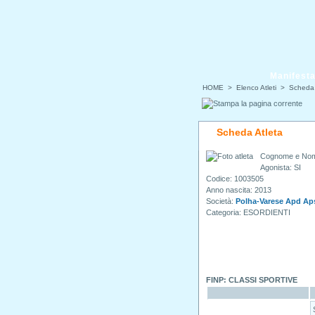
Manifesta
HOME
> Elenco Atleti > Scheda 
Scheda Atleta
Cognome e No
Agonista: SI
Codice: 1003505
Anno nascita: 2013
Società:
Polha-Varese Apd Ap
Categoria: ESORDIENTI
FINP: CLASSI SPORTIVE