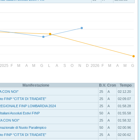
2025
F
M
A
M
G
L
A
S
O
N
D
2026
F
M
A
M
G
Manifestazione
B.V.
Cron
Tempo
TA CON NOI"
25
A
02:12.20
uoto FINP “CITTA’ DI TRADATE”
25
A
02:09.07
EGIONALE FINP LOMBARDIA 2024
25
A
01:58.28
taliani Assoluti Estivi FINP
50
A
01:55.58
TA CON NOI"
25
A
01:58.32
rnazionale di Nuoto Paralimpico
50
A
02:00.96
uoto FINP “CITTA’ DI TRADATE”
25
A
02:00.62