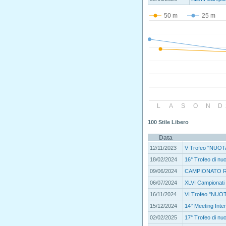
50 m
25 m
L
A
S
O
N
D
100 Stile Libero
Data
12/11/2023
V Trofeo "NUO
18/02/2024
16° Trofeo di n
09/06/2024
CAMPIONATO R
06/07/2024
XLVI Campionati I
16/11/2024
VI Trofeo "NUO
15/12/2024
14° Meeting Inte
02/02/2025
17° Trofeo di n