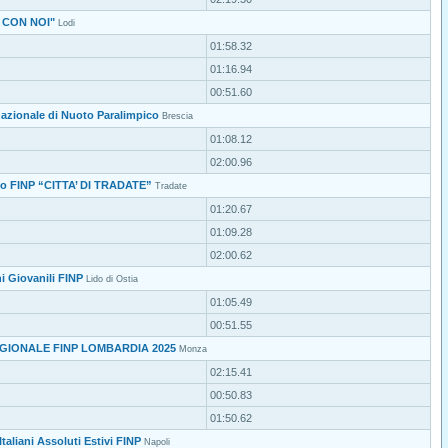
A CON NOI"
Lodi
01:58.32
01:16.94
00:51.60
nazionale di Nuoto Paralimpico
Brescia
01:08.12
02:00.96
oto FINP “CITTA’ DI TRADATE”
Tradate
01:20.67
01:09.28
02:00.62
i Giovanili FINP
Lido di Ostia
01:05.49
00:51.55
GIONALE FINP LOMBARDIA 2025
Monza
02:15.41
00:50.83
01:50.62
taliani Assoluti Estivi FINP
Napoli