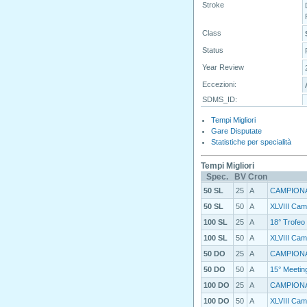
Stroke
Class
Status
Year Review
Eccezioni:
SDMS_ID:
Tempi Migliori
Gare Disputate
Statistiche per specialità
Tempi Migliori
Spec.
BV
Cron
50 SL
25
A
CAMPIONAT
50 SL
50
A
XLVIII Camp
100 SL
25
A
18° Trofeo 
100 SL
50
A
XLVIII Camp
50 DO
25
A
CAMPIONAT
50 DO
50
A
15° Meeting
100 DO
25
A
CAMPIONA
100 DO
50
A
XLVIII Camp