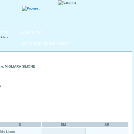
zioni
Area FINP
Atleta
SIMONE MIGLIARA
me:
MIGLIARA SIMONE
s
S
SM
SB
Stile Libero