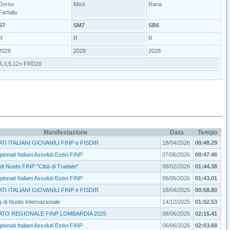
Dorso
Misti
Rana
Farfalla
S7
SM7
SB6
R
R
R
2028
2028
2028
A,3,5,12+ FRD20
Manifestazione
Data
Tempo
I ITALIANI GIOVANILI FINP e FISDIR
18/04/2026
00:48.29
ionati Italiani Assoluti Estivi FINP
07/06/2026
00:47.46
di Nuoto FINP "Città di Tradate"
08/02/2026
01:44.38
ionati Italiani Assoluti Estivi FINP
06/06/2026
01:43.01
I ITALIANI GIOVANILI FINP e FISDIR
18/04/2026
00:58.80
 di Nuoto Internazionale
14/12/2025
01:02.53
TO REGIONALE FINP LOMBARDIA 2025
08/06/2025
02:15.41
ionati Italiani Assoluti Estivi FINP
06/06/2026
02:03.68