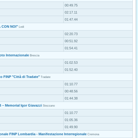
00:49.75
02:17.11
01:47.44
A CON NOI"
Lodi
02:20.73
00:51.92
01:54.41
oto Internazionale
Brescia
01:02.53
01:52.40
o FINP "Città di Tradate"
Tradate
01:10.77
00:48.56
01:44.38
 – Memorial Igor Giavazzi
Stezzano
01:10.77
01:05.36
01:49.90
nale FINP Lombardia - Manifestazione Interregionale
Cremona