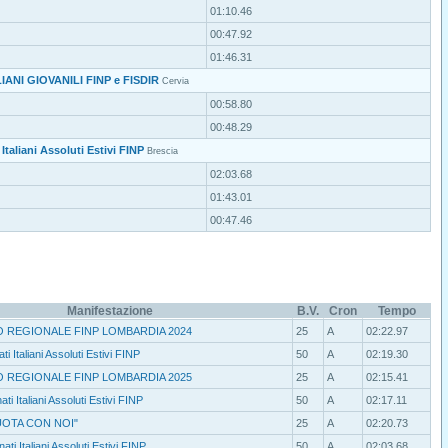
01:10.46
00:47.92
01:46.31
IANI GIOVANILI FINP e FISDIR
Cervia
00:58.80
00:48.29
Italiani Assoluti Estivi FINP
Brescia
02:03.68
01:43.01
00:47.46
Manifestazione
B.V.
Cron
Tempo
 REGIONALE FINP LOMBARDIA 2024
25
A
02:22.97
i Italiani Assoluti Estivi FINP
50
A
02:19.30
 REGIONALE FINP LOMBARDIA 2025
25
A
02:15.41
ti Italiani Assoluti Estivi FINP
50
A
02:17.11
NUOTA CON NOI"
25
A
02:20.73
ti Italiani Assoluti Estivi FINP
50
A
02:03.68