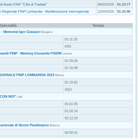
di Nuoto FINP "Città di Tradate"
08/02/2026
01:10.77
 Regionale FINP Lombardia - Manifestazione Interregionale
12/04/2026
01:10.46
Specialità
Tempo
- Memorial Igor Giavazzi
Bergamo
01:11.20
ASS
ovanili FINP - Meeting Giovanile FISDIR
Livorno
01:29.26
01:16.08
GIONALE FINP LOMBARDIA 2023
Monza
01:16.82
SQU
 CON NOI"
Lodi
01:01.55
01:20.16
02:12.20
nazionale di Nuoto Paralimpico
Brescia
00:56.41