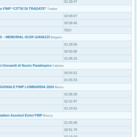
01:18.47
oto FINP “CITTA’ DI TRADATE”
Tradate
02:09.07
00:58.46
SQU
B – MEMORIAL IGOR GIAVAZZI
Bergamo
01:18.56
00:59.98
01:08.15
ni Giovanili di Nuoto Paralimpico
Fabriano
00:54.52
01:05.53
GIONALE FINP LOMBARDIA 2024
Monza
01:58.28
02:22.97
01:19.62
aliani Assoluti Estivi FINP
Brescia
01:55.58
00:51.79
02:19.30